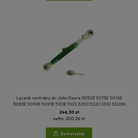
Łącznik centralny do John Deere 5050E 5075E 5076E
5083E 5090E 5093E 5101E 5105 5200 5220 5310 5320N
5420 5425 5500 5603 5625 5325 RE243206
246,30 zł
netto:
200,24 zł
Do koszyka