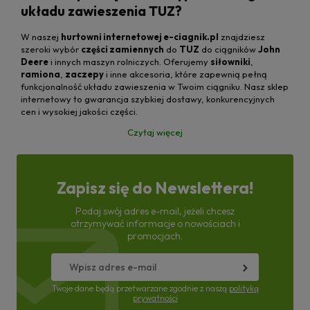
układu zawieszenia TUZ?
W naszej
hurtowni internetowej e-ciagnik.pl
znajdziesz
szeroki wybór
części zamiennych
do
TUZ
do ciągników
John
Deere
i innych maszyn rolniczych. Oferujemy
siłowniki
,
ramiona
,
zaczepy
i inne akcesoria, które zapewnią pełną
funkcjonalność układu zawieszenia w Twoim ciągniku. Nasz sklep
internetowy to gwarancja szybkiej dostawy, konkurencyjnych
cen i wysokiej jakości części.
Czytaj więcej
Zapisz się do Newslettera!
Podaj swój adres e-mail, jeżeli chcesz
otrzymywać informacje o nowościach i
promocjach.
Twoje dane będą przetwarzane zgodnie z naszą
polityką
prywatności