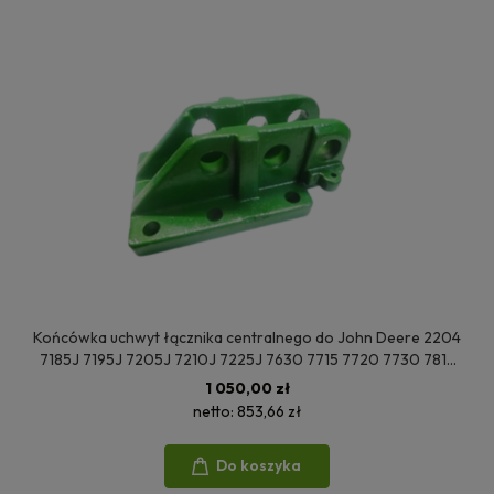
Końcówka uchwyt łącznika centralnego do John Deere 2204
7185J 7195J 7205J 7210J 7225J 7630 7715 7720 7730 7815
7830 7930 R227569
1 050,00 zł
netto:
853,66 zł
Do koszyka