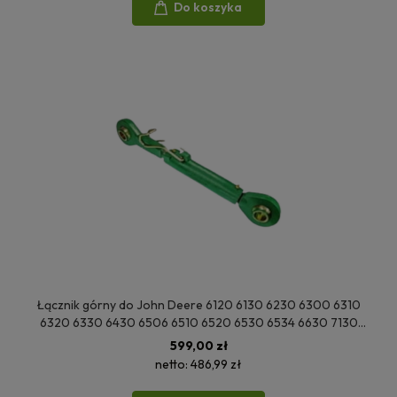
Do koszyka
Łącznik górny do John Deere 6120 6130 6230 6300 6310
6320 6330 6430 6506 6510 6520 6530 6534 6630 7130
7220 7230 SE6320 SE6510 AL176471
599,00 zł
netto:
486,99 zł