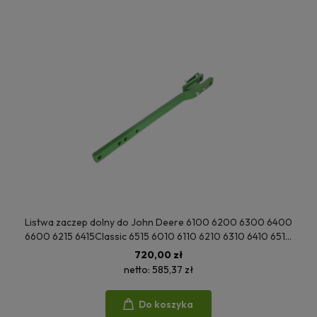
Listwa zaczep dolny do John Deere 6100 6200 6300 6400
6600 6215 6415Classic 6515 6010 6110 6210 6310 6410 6510
6610 6020S 6120 6220 6320 6420 L114953
720,00 zł
netto:
585,37 zł
Do koszyka