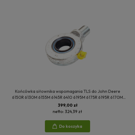
Końcówka siłownika wspomagania TLS do John Deere
6150R 6130M 6155M 6145R 6410 6195M 6175R 6195R 6170M
6210R 6510 6135R 6830PREMIUM 6190R 6140M 6310 AL115361
399,00 zł
netto:
324,39 zł
Do koszyka