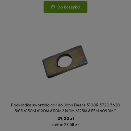
Do koszyka
Podkładka sworznia dół do John Deere 5100R 5720 5620
5415 6130M 6120M 6110M 6140M 6125M 6115M 6090MC
6140R 6130R 6125R 6110R 6430 6320 L156665 T26461
29,00 zł
netto:
23,58 zł