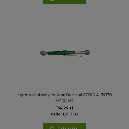
Łącznik centralny do John Deere AL67290 AL39170
07102EC
154,99 zł
netto:
126,01 zł
Do koszyka