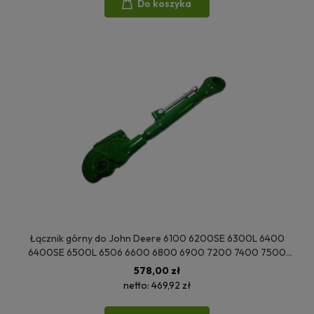
Do koszyka
Łącznik górny do John Deere 6100 6200SE 6300L 6400
6400SE 6500L 6506 6600 6800 6900 7200 7400 7500
7600 7700 7800 6200L 6400SP AL176469 AL159867
578,00 zł
AL176533
netto:
469,92 zł