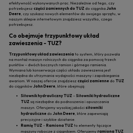
efektywność wykonywanych prac. Niezależnie od tego, czy
potrzebujesz
części zamiennych do TUZ
do ciągnika
John
Deere
, czy szukasz nowych elementów do swojego sprzętu, w
naszym sklepie internetowym znajdziesz wszystko, czego
potrzebujesz.
Co obejmuje trzypunktowy układ
zawieszenia - TUZ?
Trzypunktowy układ zawieszenia
to system, który pozwala
na montaż maszyn rolniczych do ciągnika za pomocą trzech
punktów – dwóch bocznych ramion i górnego ramienia.
Wymiana lub konserwacja części układu zawieszenia jest
niezbędna do utrzymania wydajności maszyny i zapobiegania
awariom. W naszej ofercie znajdziesz
części zamienne
do
TUZ
do ciągników
John Deere
, które obejmują:
Siłownik hydrauliczny TUZ
–
Siłowniki hydrauliczne
TUZ
są niezbędne do podnoszenia i opuszczania
maszyn. Oferujemy wysokiej jakości
siłowniki
hydrauliczne
do
John Deere
, które zapewniają
precyzyjne i szybkie działanie.
Ramię TUZ
–
Ramiona TUZ
to elementy łączące
maszyny robocze z ciągnikiem. Oferujemy
ramiona TUZ