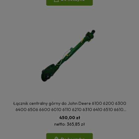
Łącznik centralny górny do John Deere 6100 6200 6300
6400 6506 6600 6010 6110 6210 6310 6410 6510 6610
6020SE 6120 6220 6320 6420 AL159871
450,00 zł
netto:
365,85 zł