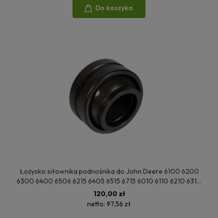
Do koszyka
Łożysko siłownika podnośnika do John Deere 6100 6200
6300 6400 6506 6215 6405 6515 6715 6010 6110 6210 6310
6410 6510 6810 6120 6320 6420 6930 AL76638
120,00 zł
netto:
97,56 zł