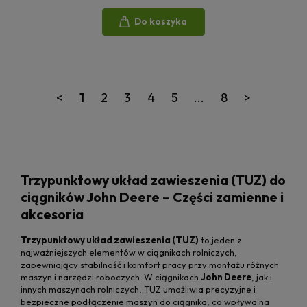
Do koszyka
<
1
2
3
4
5
...
8
>
Trzypunktowy układ zawieszenia (TUZ) do
ciągników John Deere – Części zamienne i
akcesoria
Trzypunktowy układ zawieszenia (TUZ)
to jeden z
najważniejszych elementów w ciągnikach rolniczych,
zapewniający stabilność i komfort pracy przy montażu różnych
maszyn i narzędzi roboczych. W ciągnikach
John Deere
, jak i
innych maszynach rolniczych, TUZ umożliwia precyzyjne i
bezpieczne podłączenie maszyn do ciągnika, co wpływa na