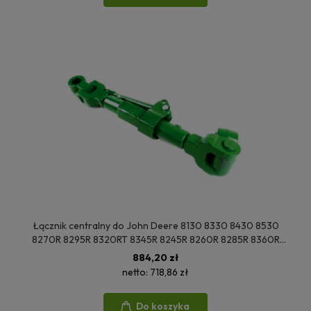
Łącznik centralny do John Deere 8130 8330 8430 8530
8270R 8295R 8320RT 8345R 8245R 8260R 8285R 8360R
RE278964
884,20 zł
netto:
718,86 zł
Do koszyka