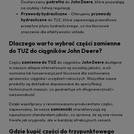
Dostarczamy
pokretła
do
John Deere
, które pozwalają
na szybką i łatwą regulację.
Przewody hydrauliczne
– Oferujemy
przewody
hydrauliczne
do TUZ, które zapewniają prawidłowy
przepływ płynu hydraulicznego, co ma kluczowe
znaczenie dla efektywności układu.
Dlaczego warto wybrać części zamienne
do TUZ do ciągników John Deere?
Części
zamienne do TUZ
do ciągników
John Deere
dostępne
w naszym sklepie internetowym są wysokiej jakości, a ich
wymiana lub konserwacja jest kluczowa dla zachowania
sprawności ciągnika i urządzeń roboczych. Wszystkie nasze
produkty są dokładnie dopasowane do specyfikacji
technicznych maszyn, co gwarantuje ich długowieczność i
niezawodność.
Dzięki współpracy z renomowanymi producentami części,
zapewniamy, że nasze
zamienniki
charakteryzują się
najwyższymi standardami jakości, co sprawia, że są one równie
trwałe jak oryginały, ale w bardziej atrakcyjnych cenach.
Gdzie kupić części do trzypunktowego