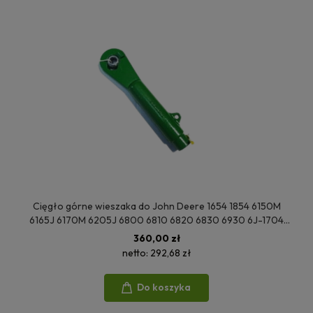
Cięgło górne wieszaka do John Deere 1654 1854 6150M
6165J 6170M 6205J 6800 6810 6820 6830 6930 6J-1704
6J-1904 7330 7430 7530 SE6920 L200748
360,00 zł
netto:
292,68 zł
Do koszyka