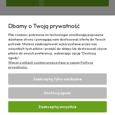
Pomoc
Dbamy o Twoją prywatność
Moje konto
Pliki cookies i pokrewne im technologie umożliwiają poprawne
działanie strony i pomagają nam dostosować ofertę do Twoich
Płatności i dostawa
potrzeb. Możesz zaakceptować wykorzystanie przez nas
wszystkich tych plików i przejść do sklepu lub dostosować użycie
plików do swoich preferencji, wybierając opcję "Dostosuj
Informacje
zgody".
Więcej o plikach cookies przeczytasz w naszej Polityce
O nas
prywatności.
Zaakceptuj tylko niezbędne
Dostosuj zgody
Sklep rolniczy z częściami do maszyn E-ciągnik |
Wierzchosławice 43, 88-140 Gniewkowo | E-mail:
biuro@e-
Zaakceptuj wszystkie
ciagnik.pl
| Tel.:
731 424 460
| NIP: 5562573838 | REGON:
341257433