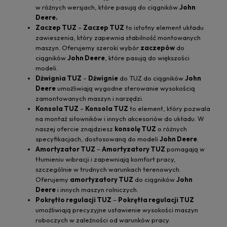
w różnych wersjach, które pasują do ciągników
John
Deere.
Zaczep TUZ
–
Zaczep TUZ
to istotny element układu
zawieszenia, który zapewnia stabilność montowanych
maszyn. Oferujemy szeroki wybór
zaczepów
do
ciągników
John Deere
, które pasują do większości
modeli.
Dźwignia TUZ
–
Dźwignie
do TUZ do ciągników
John
Deere
umożliwiają wygodne sterowanie wysokością
zamontowanych maszyn i narzędzi.
Konsola TUZ
–
Konsola TUZ
to element, który pozwala
na montaż siłowników i innych akcesoriów do układu. W
naszej ofercie znajdziesz
konsolę TUZ
o różnych
specyfikacjach, dostosowaną do modeli
John Deere
.
Amortyzator TUZ
–
Amortyzatory TUZ
pomagają w
tłumieniu wibracji i zapewniają komfort pracy,
szczególnie w trudnych warunkach terenowych.
Oferujemy
amortyzatory TUZ
do ciągników
John
Deere
i innych maszyn rolniczych.
Pokrętło regulacji TUZ
–
Pokrętła regulacji TUZ
umożliwiają precyzyjne ustawienie wysokości maszyn
roboczych w zależności od warunków pracy.