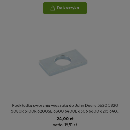
Do koszyka
Podkładka sworznia wieszaka do John Deere 5620 5820
5080R 5100R 6200SE 6300 6400L 6506 6600 6215 6405
6615 6010SE 6110 6310 6420 6530 6105M 7230PR L78761
24,00 zł
netto:
19,51 zł