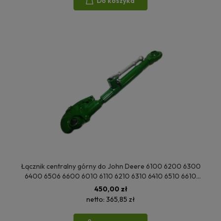
Do koszyka
Łącznik centralny górny do John Deere 6100 6200 6300
6400 6506 6600 6010 6110 6210 6310 6410 6510 6610
6020SE 6120 6220 6320 6420 AL159871, AL78065
450,00 zł
netto:
365,85 zł