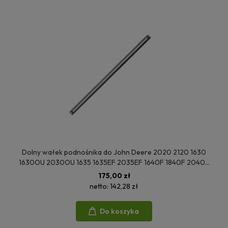
Dolny wałek podnośnika do John Deere 2020 2120 1630
1630OU 2030OU 1635 1635EF 2035EF 1640F 1840F 2040F
1950F 2250F 2450F 2650F L26937
175,00 zł
netto:
142,28 zł
Do koszyka