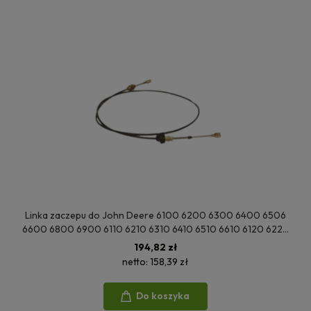
Linka zaczepu do John Deere 6100 6200 6300 6400 6506
6600 6800 6900 6110 6210 6310 6410 6510 6610 6120 6220
6320 6420 AL159083
194,82 zł
netto:
158,39 zł
Do koszyka