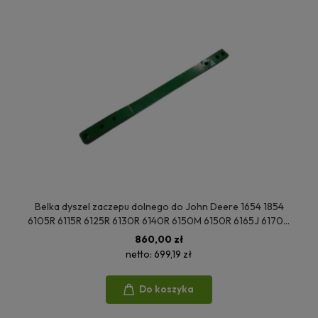
Belka dyszel zaczepu dolnego do John Deere 1654 1854
6105R 6115R 6125R 6130R 6140R 6150M 6150R 6165J 6170M
6170R 6175R 6180J 6195R 6215R 6800 6810 L115073
860,00 zł
netto:
699,19 zł
Do koszyka