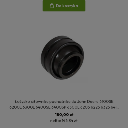
Do koszyka
Łożysko siłownika podnośnika do John Deere 6100SE
6200L 6300L 6400SE 6400SP 6500L 6205 6225 6325 6415
6425 6505 6525 6605 6615 6715 6110L 6210SE 6310S
180,00 zł
AL76638
netto:
146,34 zł