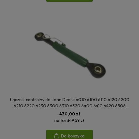
Łącznik centralny do John Deere 6010 6100 6110 6120 6200
6210 6220 6230 6300 6310 6320 6400 6410 6420 6506
6510 6520 6600 7230 AL159873 AL78064
430,00 zł
netto:
349,59 zł
Do koszyka