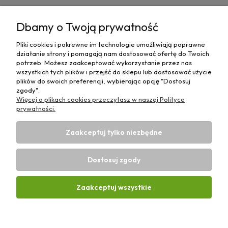
Pomoc
Dbamy o Twoją prywatność
Moje konto
Pliki cookies i pokrewne im technologie umożliwiają poprawne
działanie strony i pomagają nam dostosować ofertę do Twoich
Płatności i dostawa
potrzeb. Możesz zaakceptować wykorzystanie przez nas
wszystkich tych plików i przejść do sklepu lub dostosować użycie
plików do swoich preferencji, wybierając opcję "Dostosuj
Informacje
zgody".
Więcej o plikach cookies przeczytasz w naszej Polityce
O nas
prywatności.
Zaakceptuj tylko niezbędne
Dostosuj zgody
Sklep rolniczy z częściami do maszyn E-ciągnik |
Wierzchosławice 43, 88-140 Gniewkowo | E-mail:
biuro@e-
Zaakceptuj wszystkie
ciagnik.pl
| Tel.:
731 424 460
| NIP: 5562573838 | REGON:
341257433
Pokaż pełną wersję strony