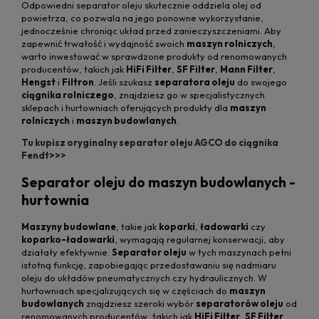
Odpowiedni separator oleju skutecznie oddziela olej od
powietrza, co pozwala na jego ponowne wykorzystanie,
jednocześnie chroniąc układ przed zanieczyszczeniami. Aby
zapewnić trwałość i wydajność swoich
maszyn rolniczych
,
warto inwestować w sprawdzone produkty od renomowanych
producentów, takich jak
HiFi Filter
,
SF Filter
,
Mann Filter
,
Hengst
i
Filtron
. Jeśli szukasz
separatora oleju
do swojego
ciągnika rolniczego
, znajdziesz go w specjalistycznych
sklepach i hurtowniach oferujących produkty dla
maszyn
rolniczych
i
maszyn budowlanych
.
Tu kupisz oryginalny separator oleju AGCO do ciągnika
Fendt>>>
Separator oleju do maszyn budowlanych -
hurtownia
Maszyny budowlane
, takie jak
koparki
,
ładowarki
czy
koparko-ładowarki
, wymagają regularnej konserwacji, aby
działały efektywnie.
Separator oleju
w tych maszynach pełni
istotną funkcję, zapobiegając przedostawaniu się nadmiaru
oleju do układów pneumatycznych czy hydraulicznych. W
hurtowniach specjalizujących się w częściach do
maszyn
budowlanych
znajdziesz szeroki wybór
separatorów oleju
od
renomowanych producentów, takich jak
HiFi Filter
,
SF Filter
,