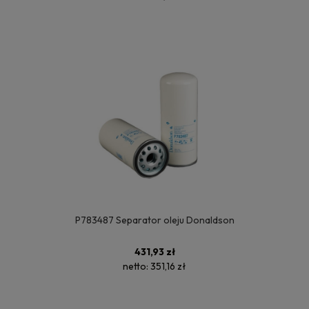
P783487 Separator oleju Donaldson
431,93 zł
netto:
351,16 zł