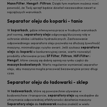
Mann Filter
,
Hengst
i
Filtron
. Dzięki tym markom możesz mieć
pewność, że Twój sprzęt będzie działał niezawodnie nawet w
najcięższych warunkach.
Separator oleju do koparki - tanio
W
koparkach
, gdzie intensywna praca w trudnych warunkach
jest normą,
separatory oleju
odgrywają kluczową rolę w
ochronie silnika i układów hydraulicznych. Zastosowanie
odpowiedniego separatora oleju pozwala na dłuższą żywotność
maszyny, minimalizując ryzyko awarii. Jeśli szukasz
separatora
oleju
do
koparki
w konkurencyjnej cenie, warto rozważyć
produkty oferowane przez
SF Filter
,
Filtron
,
HiFi Filter
i
Hengst
, które cieszą się dobrą opinią na rynku części do
maszyn budowlanych
. Warto regularnie wymieniać separator
oleju, aby maszyna mogła pracować bezawaryjnie przez długi
czas.
Separator oleju do ładowarki - sklep
W
ładowarkach
, które są powszechnie używane w
budownictwie i transporcie,
separatory oleju
są niezbędne do
utrzymania odpowiedniej efektywności działania maszyny.
Separatory oleju
do
ładowarek
można znaleźć w wielu