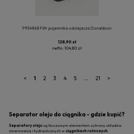
P954868 Filtr pojemnika odolejacza Donaldson
128,90 zł
netto:
104,80 zł
<
1
2
3
4
5
...
21
>
Separator oleju do ciągnika - gdzie kupić?
Separatory oleju
są kluczowym elementem ochrony układów
smarowania i hydraulicznych w
ciągnikach rolniczych
.