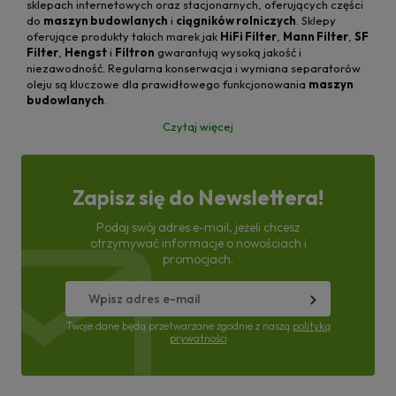
sklepach internetowych oraz stacjonarnych, oferujących części
do
maszyn budowlanych
i
ciągników rolniczych
. Sklepy
oferujące produkty takich marek jak
HiFi Filter
,
Mann Filter
,
SF
Filter
,
Hengst
i
Filtron
gwarantują wysoką jakość i
niezawodność. Regularna konserwacja i wymiana separatorów
oleju są kluczowe dla prawidłowego funkcjonowania
maszyn
budowlanych
.
Czytaj więcej
Zapisz się do Newslettera!
Podaj swój adres e-mail, jeżeli chcesz
otrzymywać informacje o nowościach i
promocjach.
Twoje dane będą przetwarzane zgodnie z naszą
polityką
prywatności