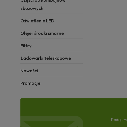
Części do kombajnów
zbożowych
Oświetlenie LED
Oleje i środki smarne
Filtry
Ładowarki teleskopowe
Nowości
Promocje
Podaj sw