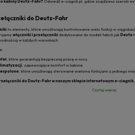
do kabiny Deutz-Fahr?
Odwiedź e-ciagnik.pl, gdzie znajdziesz szeroki w
zełączniki do Deutz-Fahr
niki
to elementy, które umożliwiają kontrolowanie wielu funkcji w ciągnika
erujemy
włączniki i przełączniki
dedykowane do modeli takich jak
Deutz-
zawodnością w każdych warunkach.
e:
ateł
, które gwarantują bezpieczną pracę w nocy.
klimatyzacji
, zapewniające komfort w kabinie.
zespolone
, które umożliwiają sterowanie wieloma funkcjami z jednego mie
rzełączniki do Deutz-Fahr w naszym sklepie internetowym e-ciagnik.p
Czytaj więcej