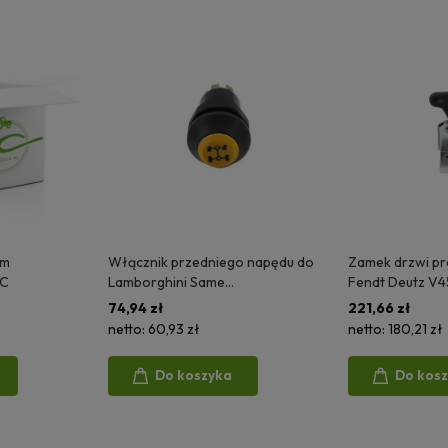
mm
Włącznik przedniego napędu do
Zamek drzwi pr
EC
Lamborghini Same
Fendt Deutz V
G117902020050 G117901021030
E281505210017
74,94 zł
221,66 zł
7700020880 06641EC
netto:
60,93 zł
netto:
180,21 zł
Do koszyka
Do kos