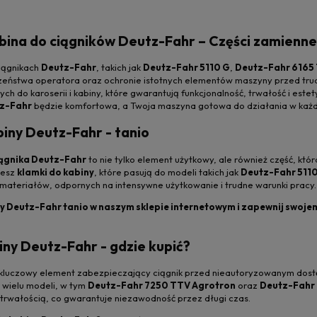
abina do ciągników Deutz-Fahr – Części zamienne
ciągnikach
Deutz-Fahr
, takich jak
Deutz-Fahr 5110 G
,
Deutz-Fahr 6165
eństwa operatora oraz ochronie istotnych elementów maszyny przed trudn
ch do karoserii i kabiny, które gwarantują funkcjonalność, trwałość i este
z-Fahr
będzie komfortowa, a Twoja maszyna gotowa do działania w każ
iny Deutz-Fahr - tanio
iągnika Deutz-Fahr
to nie tylko element użytkowy, ale również część, k
iesz
klamki do kabiny
, które pasują do modeli takich jak
Deutz-Fahr 511
materiałów, odpornych na intensywne użytkowanie i trudne warunki pracy.
y Deutz-Fahr tanio w naszym sklepie internetowym i zapewnij swoje
ny Deutz-Fahr - gdzie kupić?
kluczowy element zabezpieczający ciągnik przed nieautoryzowanym dost
o wielu modeli, w tym
Deutz-Fahr 7250 TTV Agrotron
oraz
Deutz-Fahr 
trwałością, co gwarantuje niezawodność przez długi czas.