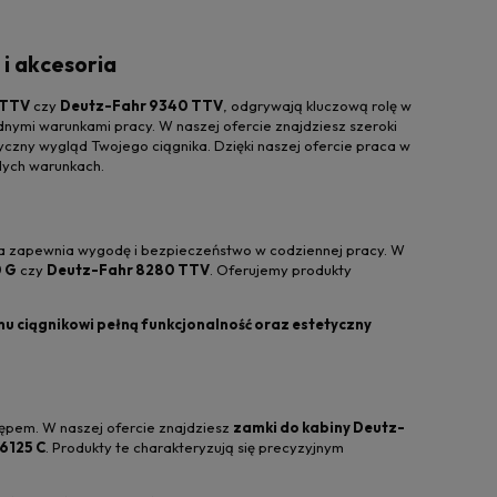
 i akcesoria
 TTV
czy
Deutz-Fahr 9340 TTV
, odgrywają kluczową rolę w
ymi warunkami pracy. W naszej ofercie znajdziesz szeroki
tyczny wygląd Twojego ciągnika. Dzięki naszej ofercie praca w
dych warunkach.
tóra zapewnia wygodę i bezpieczeństwo w codziennej pracy. W
0 G
czy
Deutz-Fahr 8280 TTV
. Oferujemy produkty
mu ciągnikowi pełną funkcjonalność oraz estetyczny
ępem. W naszej ofercie znajdziesz
zamki do kabiny Deutz-
6125 C
. Produkty te charakteryzują się precyzyjnym