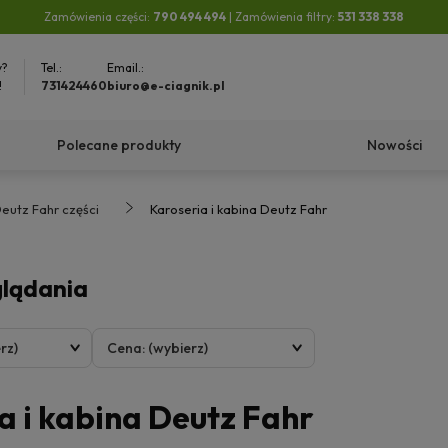
Zamówienia części:
790 494 494
| Zamówienia filtry:
531 338 338
y?
Tel.:
Email.:
!
731424460
biuro@e-ciagnik.pl
Polecane produkty
Nowości
eutz Fahr części
Karoseria i kabina Deutz Fahr
glądania
rz)
Cena: (wybierz)
a i kabina Deutz Fahr