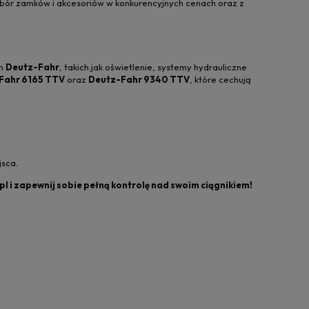
ybór zamków i akcesoriów w konkurencyjnych cenach oraz z
ch
Deutz-Fahr
, takich jak oświetlenie, systemy hydrauliczne
Fahr 6165 TTV
oraz
Deutz-Fahr 9340 TTV
, które cechują
jsca.
l i zapewnij sobie pełną kontrolę nad swoim ciągnikiem!