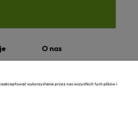
je
O nas
tności
Kontakt Wanovis
O nas
zaakceptować wykorzystanie przez nas wszystkich tych plików i
31 424 460
| NIP: 5562573838 | REGON: 341257433