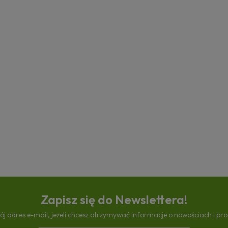
Zapisz się do Newslettera!
ój adres e-mail, jeżeli chcesz otrzymywać informacje o nowościach i pr