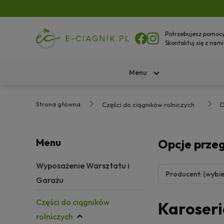
Potrzebujesz pomoc
Skontaktuj się z nami
Menu
Strona główna
Części do ciągników rolniczych
D
Menu
Opcje prze
Wyposażenie Warsztatu i
Producent: (wybie
Garażu
Części do ciągników
Karoseri
rolniczych