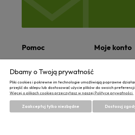
Pomoc
Moje konto
Zwroty i reklamacje
Twoje zamówienia
Dbamy o Twoją prywatność
Regulamin
Ustawienia konta
Pliki cookies i pokrewne im technologie umożliwiają poprawne dział
przejść do sklepu lub dostosować użycie plików do swoich preferencji
Przechowalnia
Więcej o plikach cookies przeczytasz w naszej Polityce prywatności.
Zaakceptuj tylko niezbędne
Dostosuj zgod
Sklep rolniczy z częściami do maszyn E-ciągnik 