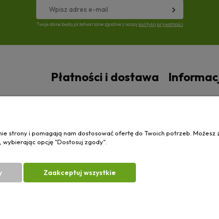
Twoje dane będą przetwarzane zgodnie z naszą
polityką prywatności
Płatności i dostawa
Informac
Czas i koszty dostawy
Polityka prywa
anie strony i pomagają nam dostosować ofertę do Twoich potrzeb. Możesz 
, wybierając opcję "Dostosuj zgody".
y
Zaakceptuj wszystkie
| Wierzchosławice 43, 88-140 Gniewkowo | E-mail:
biuro@e-ciagnik.pl
| Tel.:
7