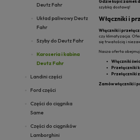
Gdzie kupić zamek 
Deutz Fahr
szybką dostawą!
Włączniki i pr
Układ paliwowy Deutz
Fahr
Włączniki i przełącz
czy klimatyzacja. Of
Szyby do Deutz Fahr
się trwałością i nie
Nasza oferta obejmuj
Karoseria i kabina
Włączniki świ
Deutz Fahr
Przełączniki 
Przełączniki 
Landini części
Zamów włączniki i p
Ford części
Części do ciągnika
Same
Części do ciągników
Lamborghini