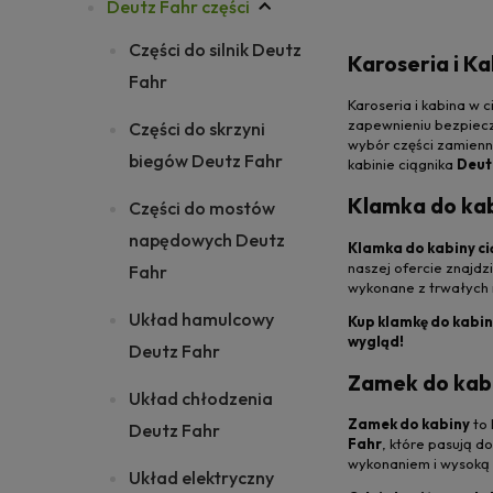
Deutz Fahr części
Części do silnik Deutz
Karoseria i K
Fahr
Karoseria i kabina w 
zapewnieniu bezpiecz
Części do skrzyni
wybór części zamienny
biegów Deutz Fahr
kabinie ciągnika
Deut
Klamka do kab
Części do mostów
napędowych Deutz
Klamka do kabiny c
naszej ofercie znajdz
Fahr
wykonane z trwałych 
Układ hamulcowy
Kup klamkę do kabin
wygląd!
Deutz Fahr
Zamek do kabi
Układ chłodzenia
Zamek do kabiny
to 
Deutz Fahr
Fahr
, które pasują d
wykonaniem i wysoką 
Układ elektryczny