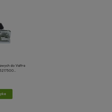
awych do Valtra
45217500
 06177EC
zyka