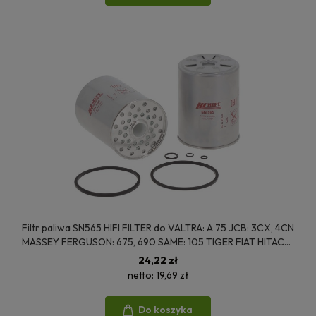
Filtr paliwa SN565 HIFI FILTER do VALTRA: A 75 JCB: 3CX, 4CN
MASSEY FERGUSON: 675, 690 SAME: 105 TIGER FIAT HITACHI:
FT 700, FT 800
24,22 zł
netto:
19,69 zł
Do koszyka