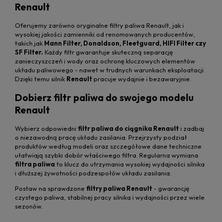
Renault
Oferujemy zarówno oryginalne filtry paliwa Renault, jak i
wysokiej jakości zamienniki od renomowanych producentów,
takich jak
Mann Filter, Donaldson, Fleetguard, HIFI Filter czy
SF Filter.
Każdy filtr gwarantuje skuteczną separację
zanieczyszczeń i wody oraz ochronę kluczowych elementów
układu paliwowego - nawet w trudnych warunkach eksploatacji.
Dzięki temu silnik
Renault
pracuje wydajnie i bezawaryjnie.
Dobierz filtr paliwa do swojego modelu
Renault
Wybierz odpowiedni
filtr paliwa do ciągnika Renault
i zadbaj
o niezawodną pracę układu zasilania. Przejrzysty podział
produktów według modeli oraz szczegółowe dane techniczne
ułatwiają szybki dobór właściwego filtra. Regularna wymiana
filtra paliwa
to klucz do utrzymania wysokiej wydajności silnika
i dłuższej żywotności podzespołów układu zasilania.
Postaw na sprawdzone
filtry paliwa Renault
- gwarancję
czystego paliwa, stabilnej pracy silnika i wydajności przez wiele
sezonów.