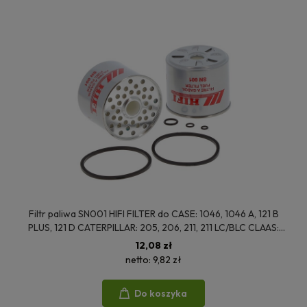
Filtr paliwa SN001 HIFI FILTER do CASE: 1046, 1046 A, 121 B
PLUS, 121 D CATERPILLAR: 205, 206, 211, 211 LC/BLC CLAAS:
COMMANDOR 112 CS, DOMINATOR 106, DOMINATOR 108 S,
12,08 zł
DOMINATOR 112 CS
netto:
9,82 zł
Do koszyka