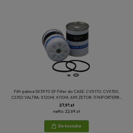
Filtr paliwa SK3970 SF Filter do CASE: CVX170, CVX150,
CS150 VALTRA: X120HI, X110HI, A95 ZETOR: 11741FORTERRA
SAME: TIGER100, LASER150VDT
27,91 zł
netto:
22,69 zł
Do koszyka