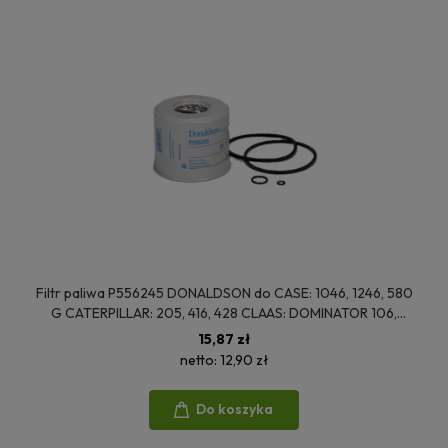
Filtr paliwa P556245 DONALDSON do CASE: 1046, 1246, 580
G CATERPILLAR: 205, 416, 428 CLAAS: DOMINATOR 106,
LEXION 405, MEGA 202
15,87 zł
netto:
12,90 zł
Do koszyka