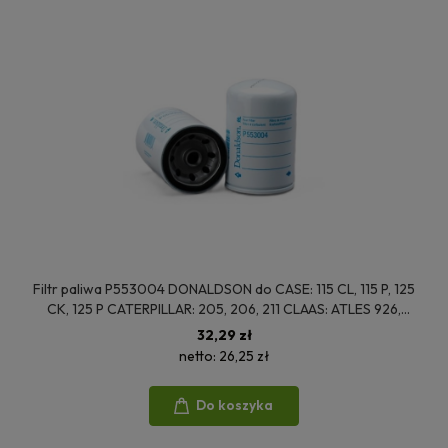
Filtr paliwa P553004 DONALDSON do CASE: 115 CL, 115 P, 125
CK, 125 P CATERPILLAR: 205, 206, 211 CLAAS: ATLES 926,
ATLES 936, ATLES 946
32,29 zł
netto:
26,25 zł
Do koszyka