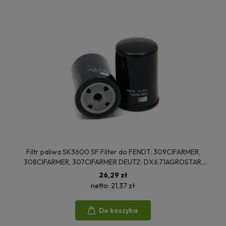
Filtr paliwa SK3600 SF Filter do FENDT: 309CIFARMER,
308CIFARMER, 307CIFARMER DEUTZ: DX6.71AGROSTAR,
DX3.90, DX3.70 VALTRA: 8100, 6400, 6100
26,29 zł
netto:
21,37 zł
Do koszyka