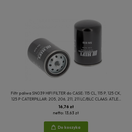
Filtr paliwa SN039 HIFI FILTER do CASE: 115 CL, 115 P, 125 CK,
125 P CATERPILLAR: 205, 206, 211, 211 LC/BLC CLAAS: ATLES
926, ATLES 936, ATLES 946, COLOMBUS
16,76 zł
netto:
13,63 zł
Do koszyka