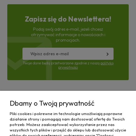
Zapisz się do Newslettera!
Podaj swój adres e-mail, jeżeli chcesz
otrzymywać informacje o nowościach i
promocjach.
Twoje dane będą przetwarzane zgodnie z naszą
polityką
prywatności
Pomoc
Dbamy o Twoją prywatność
Moje konto
Pliki cookies i pokrewne im technologie umożliwiają poprawne
działanie strony i pomagają nam dostosować ofertę do Twoich
Płatności i dostawa
potrzeb. Możesz zaakceptować wykorzystanie przez nas
wszystkich tych plików i przejść do sklepu lub dostosować użycie
plików do swoich preferencji, wybierając opcję "Dostosuj