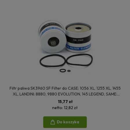
Filtr paliwa SK3960 SF Filter do CASE: 1056 XL, 1255 XL, 1455
XL, LANDINI: 8880, 9880 EVOLUTION, 145 LEGEND, SAME:
DORADO 100, EXPLORER 90, FRUTTETO 60, MASSEY
15,77 zł
FERGUSON: 3080, 3095, 4370
netto:
12,82 zł
Do koszyka