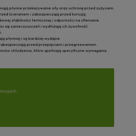
iają płynne przekazywanie siły oraz ochronę przed zużyciem.
zed ścieraniem i zabezpieczają przed korozją.
kowej stabilności termicznej i odporności na utlenianie.
u się zanieczyszczeń i wydłużają ich żywotność.
i.
ą płynniej i są bardziej wydajne.
 zabezpieczają przed przepięciami i przegrzewaniem.
temów chłodzenia, które spełniają specyficzne wymagania
omocjach.