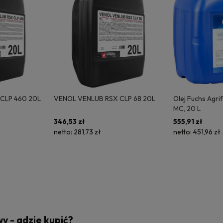
CLP 460 20L
VENOL VENLUB RSX CLP 68 20L
Olej Fuchs Agr
MC, 20 L
346,53 zł
555,91 zł
netto:
281,73 zł
netto:
451,96 zł
y - gdzie kupić?