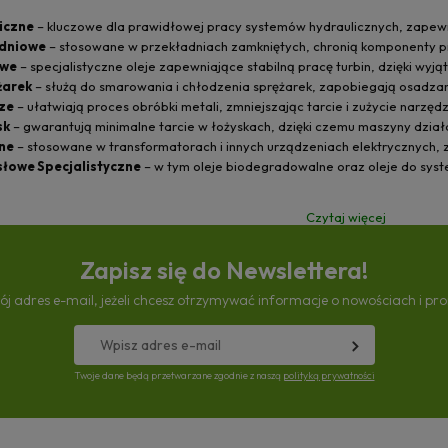
iczne
– kluczowe dla prawidłowej pracy systemów hydraulicznych, zapewn
adniowe
– stosowane w przekładniach zamkniętych, chronią komponenty pr
owe
– specjalistyczne oleje zapewniające stabilną pracę turbin, dzięki wyjąt
żarek
– służą do smarowania i chłodzenia sprężarek, zapobiegają osadzani
ze
– ułatwiają proces obróbki metali, zmniejszając tarcie i zużycie narzędz
sk
– gwarantują minimalne tarcie w łożyskach, dzięki czemu maszyny działaj
jne
– stosowane w transformatorach i innych urządzeniach elektrycznych,
łowe Specjalistyczne
– w tym oleje biodegradowalne oraz oleje do sys
Czytaj więcej
Zapisz się do Newslettera!
ój adres e-mail, jeżeli chcesz otrzymywać informacje o nowościach i pr
Twoje dane będą przetwarzane zgodnie z naszą
polityką prywatności