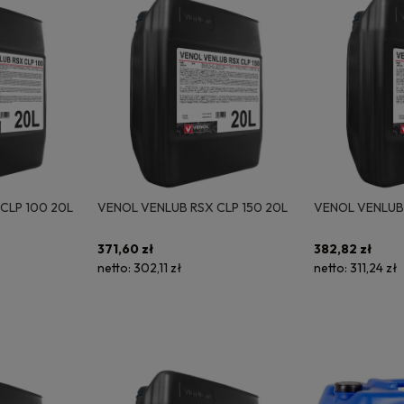
CLP 100 20L
VENOL VENLUB RSX CLP 150 20L
VENOL VENLUB 
371,60 zł
382,82 zł
netto:
302,11 zł
netto:
311,24 zł