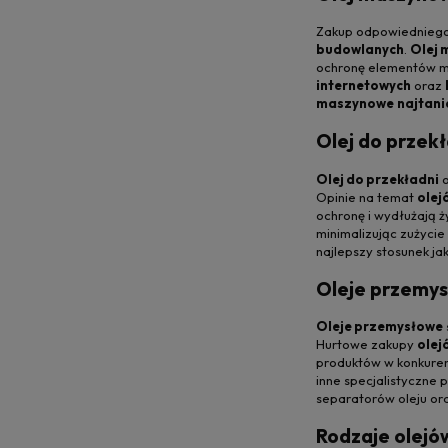
Zakup odpowiednieg
budowlanych
.
Olej 
ochronę elementów me
internetowych
oraz
maszynowe
najtani
Olej do przekł
Olej do przekładni
o
Opinie na temat
olej
ochronę i wydłużają
minimalizując zużycie
najlepszy stosunek ja
Oleje przemys
Oleje przemysłowe
Hurtowe zakupy
olej
produktów w konkure
inne specjalistyczne 
separatorów oleju o
Rodzaje olejó