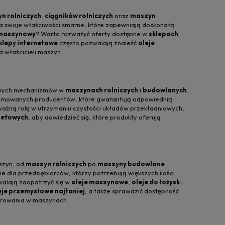
n rolniczych
,
ciągników rolniczych
oraz
maszyn
a swoje właściwości smarne, które zapewniają doskonałą
 maszynowy
? Warto rozważyć oferty dostępne w
sklepach
klepy internetowe
często pozwalają znaleźć
oleje
 właścicieli maszyn.
innych mechanizmów w
maszynach rolniczych
i
budowlanych
.
enomowanych producentów, które gwarantują odpowiednią
ażną rolę w utrzymaniu czystości układów przekładniowych,
netowych
, aby dowiedzieć się, które produkty oferują
szyn, od
maszyn rolniczych
po
maszyny budowlane
.
e dla przedsiębiorców, którzy potrzebują większych ilości
walają zaopatrzyć się w
oleje maszynowe
,
oleje do łożysk
i
eje przemysłowe
najtaniej
, a także sprawdzić dostępność
arowania w maszynach.