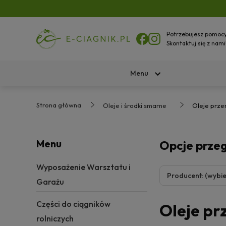
Potrzebujesz pomoc
Skontaktuj się z nami
Menu
Strona główna
Oleje i środki smarne
Oleje prz
Menu
Opcje prze
Wyposażenie Warsztatu i
Producent: (wybie
Garażu
Części do ciągników
Oleje p
rolniczych