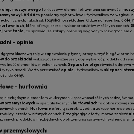
o
oleju maszynowego
to kluczowy element utrzymania sprawności
maszy
maszynowy LAN 46
to popularny wybór wśród użytkowników ze względu n
chanicznych, takich jak
łożyska
i przekładnie. Gdzie najlepiej kupić
olej
hurtowniach
, które oferują szeroki wybór produktów w różnych cenach.
S
ej
oraz
tanio
, co sprawia, że zakupy online są wygodnym rozwiązaniem dla
adni - opinie
dgrywa kluczową rolę w zapewnieniu płynnej pracy skrzyń biegów oraz 
ów do przekładni
wskazują, że ważne jest, aby wybierać produkty od r
 żywotność elementów mechanicznych.
Separator oleju
również odgrywa w
 i ryzyko awarii. Warto przeszukać
opinie
użytkowników w
sklepach inter
kości do
ceny
.
łowe - hurtownia
są niezbędnym elementem w utrzymaniu sprawności różnych rodzajów ma
ów przemysłowych
w specjalistycznych
hurtowniach
to dobre rozwiązani
ncyjnych cenach.
Hurtownie
oferują szeroki wybór, a zakupy hurtowe poz
produkty, często w niższych cenach. Przeglądając oferty, można znaleźć
ol
raz innych produktów niezbędnych do utrzymania sprawnych systemów sm
w przemysłowych: