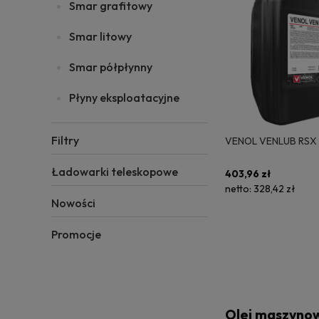
Smar grafitowy
Smar litowy
Smar półpłynny
Płyny eksploatacyjne
Filtry
VENOL VENLUB RSX 
Ładowarki teleskopowe
403,96 zł
netto:
328,42 zł
Nowości
Promocje
Olej maszynow