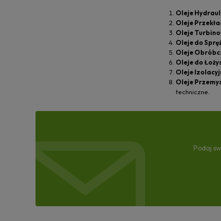
Oleje Hydraul
Oleje Przekł
Oleje Turbin
Oleje do Sprę
Oleje Obróbc
Oleje do Łoży
Oleje Izolacy
Oleje Przemys
techniczne.
Podaj sw