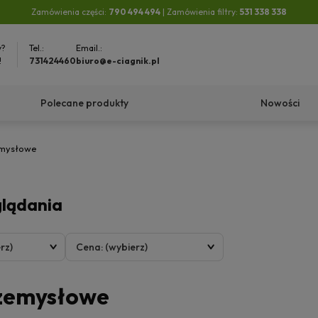
Zamówienia części:
790 494 494
| Zamówienia filtry:
531 338 338
y?
Tel.:
Email.:
!
731424460
biuro@e-ciagnik.pl
Polecane produkty
Nowości
emysłowe
glądania
rz)
Cena: (wybierz)
rzemysłowe