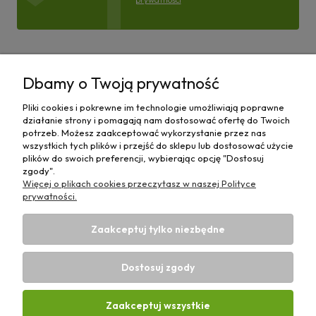
Pomoc
Dbamy o Twoją prywatność
Moje konto
Pliki cookies i pokrewne im technologie umożliwiają poprawne
działanie strony i pomagają nam dostosować ofertę do Twoich
Płatności i dostawa
potrzeb. Możesz zaakceptować wykorzystanie przez nas
wszystkich tych plików i przejść do sklepu lub dostosować użycie
plików do swoich preferencji, wybierając opcję "Dostosuj
Informacje
zgody".
Więcej o plikach cookies przeczytasz w naszej Polityce
O nas
prywatności.
Zaakceptuj tylko niezbędne
Dostosuj zgody
Sklep rolniczy z częściami do maszyn E-ciągnik |
Wierzchosławice 43, 88-140 Gniewkowo | E-mail:
biuro@e-
Zaakceptuj wszystkie
ciagnik.pl
| Tel.:
731 424 460
| NIP: 5562573838 | REGON: