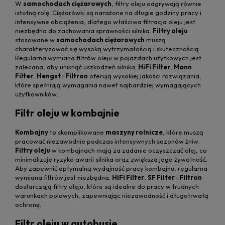
W
samochodach ciężarowych
, filtry oleju odgrywają równie
istotną rolę. Ciężarówki są narażone na długie godziny pracy i
intensywne obciążenia, dlatego właściwa filtracja oleju jest
niezbędna do zachowania sprawności silnika.
Filtry oleju
stosowane w
samochodach ciężarowych
muszą
charakteryzować się wysoką wytrzymałością i skutecznością.
Regularna wymiana filtrów oleju w pojazdach użytkowych jest
zalecana, aby uniknąć uszkodzeń silnika.
HiFi Filter
,
Mann
Filter
,
Hengst
i
Filtron
oferują wysokiej jakości rozwiązania,
które spełniają wymagania nawet najbardziej wymagających
użytkowników.
Filtr oleju w kombajnie
Kombajny
to skomplikowane
maszyny rolnicze
, które muszą
pracować niezawodnie podczas intensywnych sezonów żniw.
Filtry oleju
w kombajnach mają za zadanie oczyszczać olej, co
minimalizuje ryzyko awarii silnika oraz zwiększa jego żywotność.
Aby zapewnić optymalną wydajność pracy kombajnu, regularna
wymiana filtrów jest niezbędna.
HiFi Filter
,
SF Filter
i
Filtron
dostarczają filtry oleju, które są idealne do pracy w trudnych
warunkach polowych, zapewniając niezawodność i długotrwałą
ochronę.
Filtr oleju w autobusie