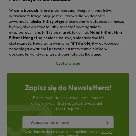
W
autobusach
, które przemierzają tysiące kilometrów,
właściwa filtracja oleju jest kluczowa dla wydajności i
żywotności silnika.
Filtry oleju
stosowane w autobusach muszą
być wyjątkowo trwałe, aby sprostać wymaganiom
eksploatacyjnym.
Filtry
od marek takich jak
Mann Filter
,
HiFi
Filter
i
Hengst
są cenione za swoją niezawodność i
skuteczność. Regularna wymiana
filtrów oleju
w autobusach
zapobiega awariom i pozwala na utrzymanie silnika w
doskonałej kondycji przez długie lata użytkowania.
Czytaj więcej
Zapisz się do Newslettera!
Podaj swój adres e-mail, jeżeli chcesz
otrzymywać informacje o nowościach i
promocjach.
Twoje dane będą przetwarzane zgodnie z naszą
polityką
prywatności