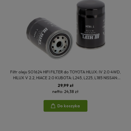
Filtr oleju SO1624 HIFI FILTER do TOYOTA HILUX: IV 2.0 4WD,
HILUX V 2.2, HIACE 2.0 KUBOTA: L245, L225, L185 NISSAN:
HARDBODY 2.4, 3.0, 2.0
29,99 zł
netto:
24,38 zł
Do koszyka