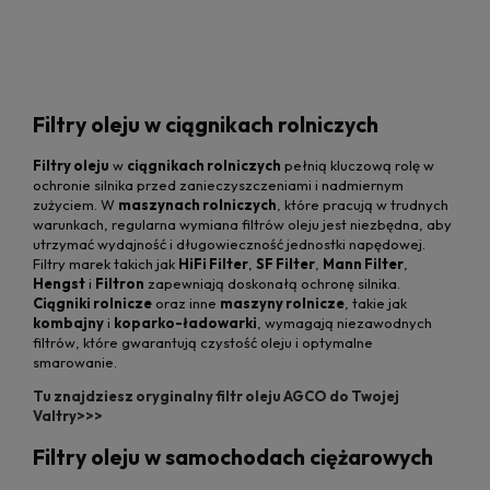
Filtry oleju w ciągnikach rolniczych
Filtry oleju
w
ciągnikach rolniczych
pełnią kluczową rolę w
ochronie silnika przed zanieczyszczeniami i nadmiernym
zużyciem. W
maszynach rolniczych
, które pracują w trudnych
warunkach, regularna wymiana filtrów oleju jest niezbędna, aby
utrzymać wydajność i długowieczność jednostki napędowej.
Filtry marek takich jak
HiFi Filter
,
SF Filter
,
Mann Filter
,
Hengst
i
Filtron
zapewniają doskonałą ochronę silnika.
Ciągniki rolnicze
oraz inne
maszyny rolnicze
, takie jak
kombajny
i
koparko-ładowarki
, wymagają niezawodnych
filtrów, które gwarantują czystość oleju i optymalne
smarowanie.
Tu znajdziesz oryginalny filtr oleju AGCO do Twojej
Valtry>>>
Filtry oleju w samochodach ciężarowych