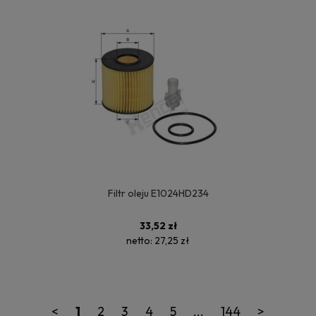
Filtr oleju E1024HD234
33,52 zł
netto:
27,25 zł
<
1
2
3
4
5
...
144
>