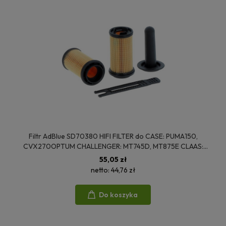
Filtr AdBlue SD70380 HIFI FILTER do CASE: PUMA150,
CVX270OPTUM CHALLENGER: MT745D, MT875E CLAAS:
ARION420M, TORION1511 FENDT: 716VARIO, 724VARIO
55,05 zł
netto:
44,76 zł
Do koszyka