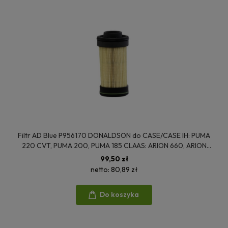
Filtr AD Blue P956170 DONALDSON do CASE/CASE IH: PUMA
220 CVT, PUMA 200, PUMA 185 CLAAS: ARION 660, ARION
650 FENDT: 939 VARIO SCR, 828 VARIO SCR VOLVO: FH 540,
99,50 zł
FH 500
netto:
80,89 zł
Do koszyka