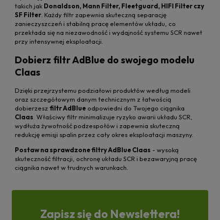
takich jak
Donaldson, Mann Filter, Fleetguard, HIFI Filter czy
SF Filter
. Każdy filtr zapewnia skuteczną separację
zanieczyszczeń i stabilną pracę elementów układu, co
przekłada się na niezawodność i wydajność systemu SCR nawet
przy intensywnej eksploatacji.
Dobierz filtr AdBlue do swojego modelu
Claas
Dzięki przejrzystemu podziałowi produktów według modeli
oraz szczegółowym danym technicznym z łatwością
dobierzesz
filtr AdBlue
odpowiedni do Twojego ciągnika
Claas
. Właściwy filtr minimalizuje ryzyko awarii układu SCR,
wydłuża żywotność podzespołów i zapewnia skuteczną
redukcję emisji spalin przez cały okres eksploatacji maszyny.
Postaw na sprawdzone filtry AdBlue Claas
- wysoką
skuteczność filtracji, ochronę układu SCR i bezawaryjną pracę
ciągnika nawet w trudnych warunkach.
Zapisz się do Newslettera!