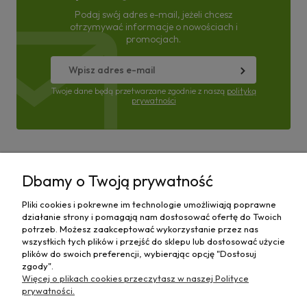
Podaj swój adres e-mail, jeżeli chcesz
otrzymywać informacje o nowościach i
promocjach.
Twoje dane będą przetwarzane zgodnie z naszą
polityką
prywatności
Pomoc
Dbamy o Twoją prywatność
Moje konto
Pliki cookies i pokrewne im technologie umożliwiają poprawne
działanie strony i pomagają nam dostosować ofertę do Twoich
Płatności i dostawa
potrzeb. Możesz zaakceptować wykorzystanie przez nas
wszystkich tych plików i przejść do sklepu lub dostosować użycie
plików do swoich preferencji, wybierając opcję "Dostosuj
Informacje
zgody".
Więcej o plikach cookies przeczytasz w naszej Polityce
O nas
prywatności.