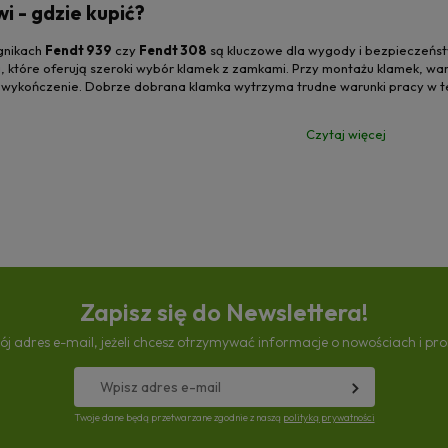
i - gdzie kupić?
ągnikach
Fendt 939
czy
Fendt 308
są kluczowe dla wygody i bezpieczeńst
i, które oferują szeroki wybór klamek z zamkami. Przy montażu klamek, wa
ykończenie. Dobrze dobrana klamka wytrzyma trudne warunki pracy w teren
Czytaj więcej
Zapisz się do Newslettera!
ój adres e-mail, jeżeli chcesz otrzymywać informacje o nowościach i pr
Twoje dane będą przetwarzane zgodnie z naszą
polityką prywatności