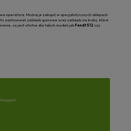
wa operatora. Można je zakupić w specjalistycznych sklepach
rto zastosować zaślepki gumowe oraz zaślepki na śruby, które
ie, co jest istotne dla takich modeli jak
Fendt 512
czy
omocjach.