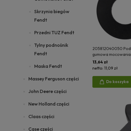
Skrzynia biegów
Fendt
Przedni TUZ Fendt
Tylny podnośnik
205812040050 Pod
Fendt
gumowa mocowania 
13,64 zł
Maska Fendt
netto:
11,09 zł
Massey Ferguson części
Do koszyka
John Deere części
New Holland części
Claas części
Case części