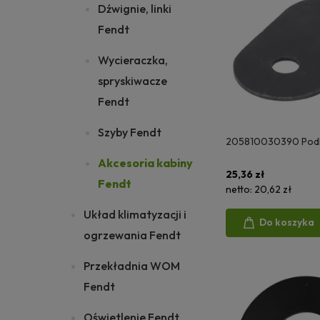
Dźwignie, linki
Fendt
Wycieraczka,
spryskiwacze
Fendt
Szyby Fendt
205810030390 Pod
Akcesoria kabiny
25,36 zł
Fendt
netto:
20,62 zł
Układ klimatyzacji i
Do koszyka
ogrzewania Fendt
Przekładnia WOM
Fendt
Oświetlenie Fendt