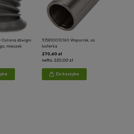
Osłona dźwigni
515810010160 Wspornik, oś
go, mieszek
lusterka
270,60 zł
ł
netto:
220,00 zł
zyka
Do koszyka