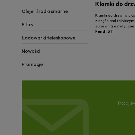
Klamki do drzw
Oleje i środki smarne
Klamki do drzwi w ci
z częściami rolniczym
Filtry
zapewnią estetyczne w
Fendt 311
.
Ładowarki teleskopowe
Nowości
Promocje
Podaj sw