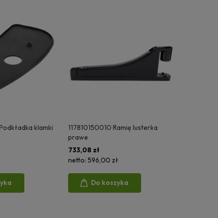
Podkładka klamki
117810150010 Ramię lusterka
prawe
733,08 zł
netto:
596,00 zł
zyka
Do koszyka