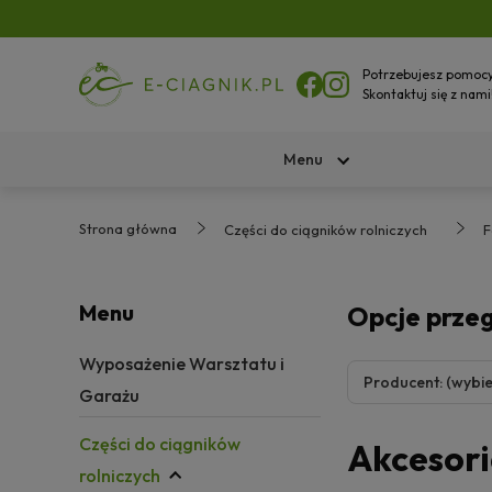
Potrzebujesz pomoc
Skontaktuj się z nami
Menu
Strona główna
Części do ciągników rolniczych
F
Menu
Opcje prze
Wyposażenie Warsztatu i
Producent: (wybie
Garażu
Części do ciągników
Akcesori
rolniczych