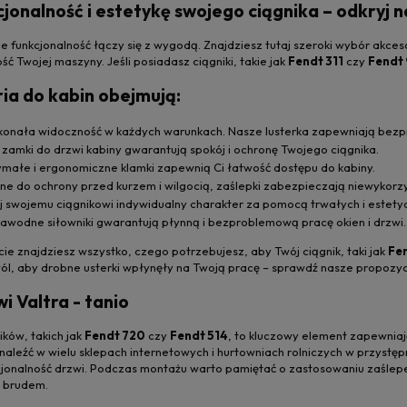
jonalność i estetykę swojego ciągnika – odkryj 
e funkcjonalność łączy się z wygodą. Znajdziesz tutaj szeroki wybór akce
ć Twojej maszyny. Jeśli posiadasz ciągniki, takie jak
Fendt 311
czy
Fendt 
ia do kabin obejmują:
konała widoczność w każdych warunkach. Nasze lusterka zapewniają bezpi
e zamki do drzwi kabiny gwarantują spokój i ochronę Twojego ciągnika.
ymałe i ergonomiczne klamki zapewnią Ci łatwość dostępu do kabiny.
alne do ochrony przed kurzem i wilgocią, zaślepki zabezpieczają niewykorz
j swojemu ciągnikowi indywidualny charakter za pomocą trwałych i estetyc
zawodne siłowniki gwarantują płynną i bezproblemową pracę okien i drzwi.
 znajdziesz wszystko, czego potrzebujesz, aby Twój ciągnik, taki jak
Fen
ól, aby drobne usterki wpłynęły na Twoją pracę – sprawdź nasze propozycje
i Valtra - tanio
ków, takich jak
Fendt 720
czy
Fendt 514
, to kluczowy element zapewnia
naleźć w wielu sklepach internetowych i hurtowniach rolniczych w przys
jonalność drzwi. Podczas montażu warto pamiętać o zastosowaniu zaślepe
i brudem.