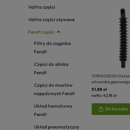
Valtra części
Valtra części używane
Fendt części
Filtry do ciągnika
Fendt
Części do silnika
Fendt
117810030101 Osłon
siłownika gazowego
Części do mostów
51,88 zł
napędowych Fendt
netto:
42,18 zł
Układ hamulcowy
Do koszyka
Fendt
Układ pneumatyczny