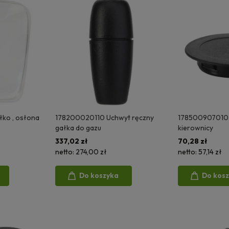
łko , osłona
178200020110 Uchwyt ręczny
178500907010 
gałka do gazu
kierownicy
337,02 zł
70,28 zł
netto:
274,00 zł
netto:
57,14 zł
Do koszyka
Do kos