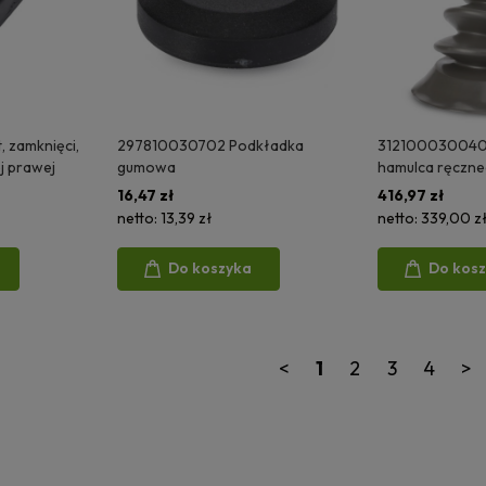
, zamknięci,
297810030702 Podkładka
312100030040 
j prawej
gumowa
hamulca ręczne
16,47 zł
416,97 zł
netto:
13,39 zł
netto:
339,00 z
Do koszyka
Do kos
<
1
2
3
4
>