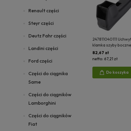
Renault części
Steyr części
Deutz Fahr części
247811040111 Uchwyt
klamka szyby boczne
Landini części
82,67 zł
netto:
67,21 zł
Ford części
Do koszyka
Części do ciągnika
Same
Części do ciągników
Lamborghini
Części do ciągników
Fiat