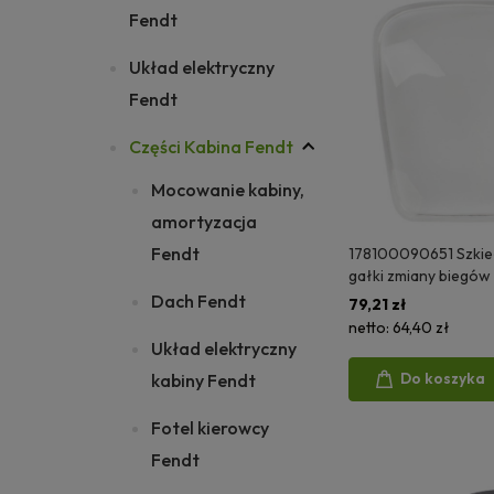
Fendt
Układ elektryczny
Fendt
Części Kabina Fendt
Mocowanie kabiny,
amortyzacja
Fendt
178100090651 Szkie
gałki zmiany biegów
Dach Fendt
79,21 zł
netto:
64,40 zł
Układ elektryczny
Do koszyka
kabiny Fendt
Fotel kierowcy
Fendt