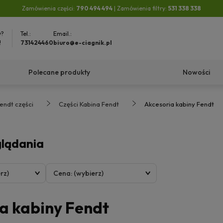
Zamówienia części:
790 494 494
| Zamówienia filtry:
531 338 338
y?
Tel.:
Email.:
!
731424460
biuro@e-ciagnik.pl
Polecane produkty
Nowości
endt części
Części Kabina Fendt
Akcesoria kabiny Fendt
glądania
rz)
Cena: (wybierz)
a kabiny Fendt