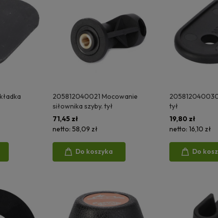
kładka
205812040021 Mocowanie
205812040030 
siłownika szyby. tył
tył
71,45 zł
19,80 zł
netto:
58,09 zł
netto:
16,10 zł
Do koszyka
Do kos