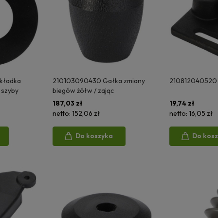
kładka
210103090430 Gałka zmiany
210812040520 
szyby
biegów żółw / zając
187,03 zł
19,74 zł
netto:
152,06 zł
netto:
16,05 zł
Do koszyka
Do kos