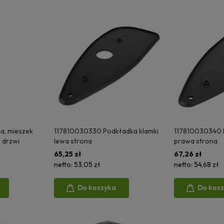
a, mieszek
117810030330 Podkładka klamki
117810030340 
 drzwi
lewa strona
prawa strona
65,25 zł
67,26 zł
netto:
53,05 zł
netto:
54,68 zł
Do koszyka
Do kos