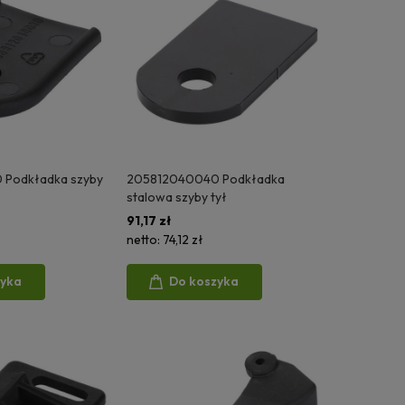
Podkładka szyby
205812040040 Podkładka
stalowa szyby tył
91,17 zł
netto:
74,12 zł
zyka
Do koszyka