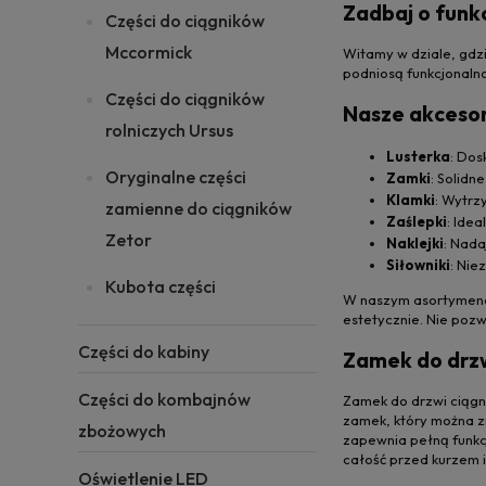
Zadbaj o funkc
Części do ciągników
Mccormick
Witamy w dziale, gdzi
podniosą funkcjonalnoś
Części do ciągników
Nasze akcesor
rolniczych Ursus
Lusterka
: Dos
Oryginalne części
Zamki
: Solidn
Klamki
: Wytrz
zamienne do ciągników
Zaślepki
: Ide
Zetor
Naklejki
: Nada
Siłowniki
: Nie
Kubota części
W naszym asortymencie
estetycznie. Nie pozw
Części do kabiny
Zamek do drzw
Części do kombajnów
Zamek do drzwi ciągni
zamek, który można z
zbożowych
zapewnia pełną funkc
całość przed kurzem 
Oświetlenie LED