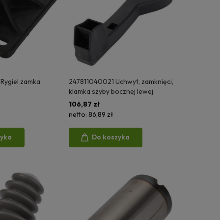
Rygiel zamka
247811040021 Uchwyt, zamknięci,
klamka szyby bocznej lewej
106,87 zł
netto:
86,89 zł
zyka
Do koszyka