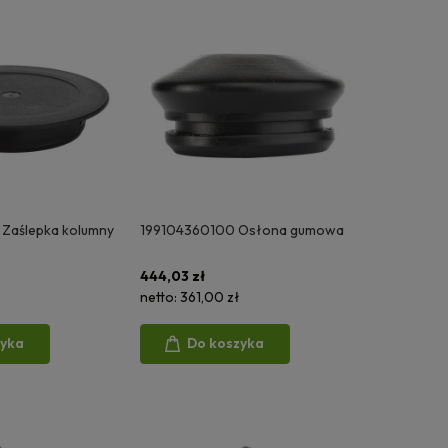
Zaślepka kolumny
199104360100 Osłona gumowa
444,03 zł
netto:
361,00 zł
zyka
Do koszyka