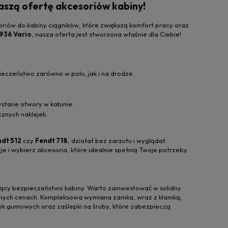
naszą ofertę akcesoriów kabiny!
soriów do kabiny ciągników, które zwiększą komfort pracy oraz
936 Vario
, nasza oferta jest stworzona właśnie dla Ciebie!
eczeństwo zarówno w polu, jak i na drodze.
ystane otwory w kabinie.
znych naklejek.
dt 512
czy
Fendt 718
, działał bez zarzutu i wyglądał
 i wybierz akcesoria, które idealnie spełnią Twoje potrzeby.
jący bezpieczeństwo kabiny. Warto zainwestować w solidny
tępnych cenach. Kompleksowa wymiana zamka, wraz z klamką,
k gumowych oraz zaślepki na śruby, które zabezpieczą