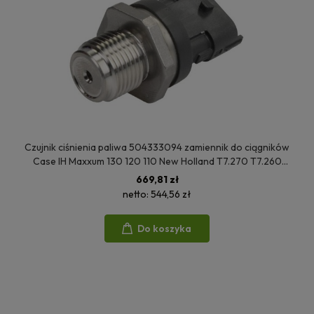
Czujnik ciśnienia paliwa 504333094 zamiennik do ciągników
Case IH Maxxum 130 120 110 New Holland T7.270 T7.260
T7.210 T7060
669,81 zł
netto:
544,56 zł
Do koszyka