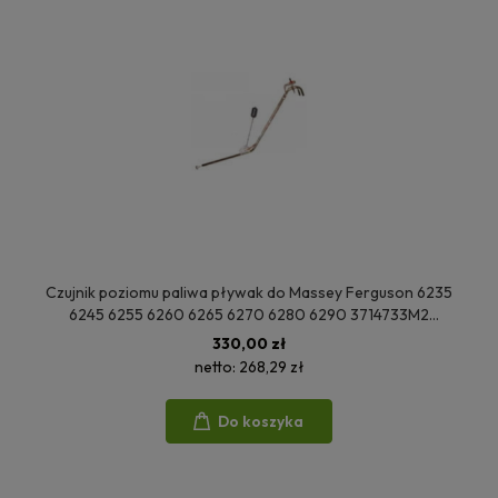
Czujnik poziomu paliwa pływak do Massey Ferguson 6235
6245 6255 6260 6265 6270 6280 6290 3714733M2
60750012 FTR 1373
330,00 zł
netto:
268,29 zł
Do koszyka