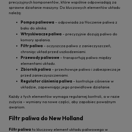
precyzyjnych komponentów, które wspólnie odpowiadają za
sprawne działanie maszyny. Do kluczowych elementów układu
należą:
Pompa paliwowa
– odpowiada za tłoczenie paliwa z
baku do silnika.
Wtryskiwacze paliwa
– precyzyjnie dozują paliwo do
komory spalania.
Filtr paliwa
– oczyszcza paliwo z zanieczyszczeń,
chroniąc układ przed uszkodzeniami.
Przewody paliwowe
– transportują paliwo między
elementami układu.
Zbiornik paliwa
– przechowuje paliwo i zabezpiecza je
przed zanieczyszczeniami.
Regulator ciśnienia paliwa
– kontroluje ciśnienie w
układzie, zapewniając jego prawidłowe działanie.
Każdy z tych elementów wymaga regularnej kontroli, a w razie
zużycia – wymiany na nowe części, aby zapobiec poważnym
awariom.
Filtr paliwa do New Holland
Filtr paliwa
to kluczowy element układu paliwowego w