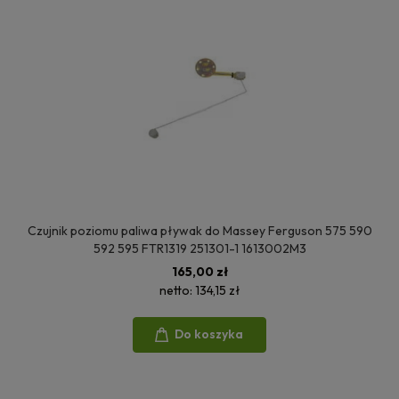
Czujnik poziomu paliwa pływak do Massey Ferguson 575 590
592 595 FTR1319 251301-1 1613002M3
165,00 zł
netto:
134,15 zł
Do koszyka