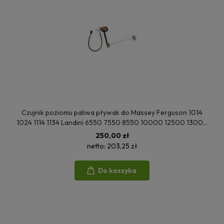
Czujnik poziomu paliwa pływak do Massey Ferguson 1014
1024 1114 1134 Landini 6550 7550 8550 10000 12500 13000
14500 1425614M91 3301268M91 3301628M91
250,00 zł
netto:
203,25 zł
Do koszyka