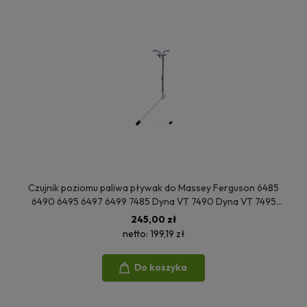
Czujnik poziomu paliwa pływak do Massey Ferguson 6485
6490 6495 6497 6499 7485 Dyna VT 7490 Dyna VT 7495
Dyna VT 4276589M3 4276589M2 4276589M1
245,00 zł
netto:
199,19 zł
Do koszyka