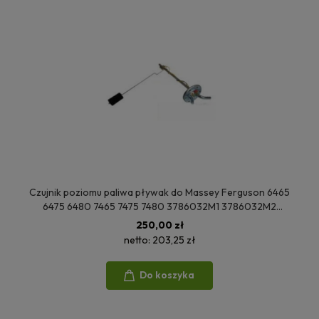
Czujnik poziomu paliwa pływak do Massey Ferguson 6465
6475 6480 7465 7475 7480 3786032M1 3786032M2
4276588M1 4276588M2 4276588M3
250,00 zł
netto:
203,25 zł
Do koszyka