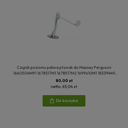
Czujnik poziomu paliwa pływak do Massey Ferguson
1660504M91 1678517M1 1678517M2 1699610M1 183394M1
3762581M1 908600M1 VPM5704
80,00 zł
netto:
65,04 zł
Do koszyka