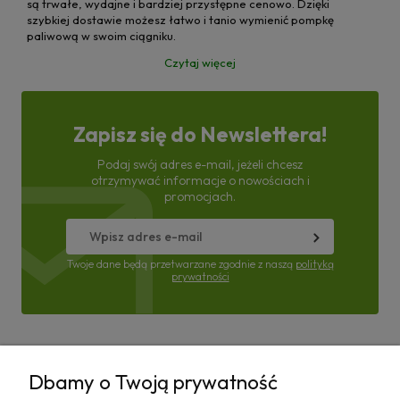
są trwałe, wydajne i bardziej przystępne cenowo. Dzięki
szybkiej dostawie możesz łatwo i tanio wymienić pompkę
paliwową w swoim ciągniku.
Czytaj więcej
Zapisz się do Newslettera!
Podaj swój adres e-mail, jeżeli chcesz
otrzymywać informacje o nowościach i
promocjach.
Twoje dane będą przetwarzane zgodnie z naszą
polityką
prywatności
Pomoc
Dbamy o Twoją prywatność