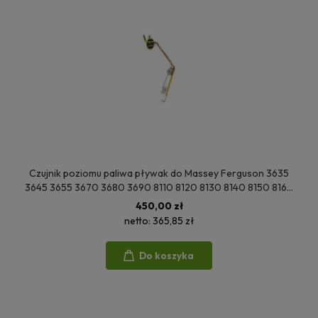
Czujnik poziomu paliwa pływak do Massey Ferguson 3635
3645 3655 3670 3680 3690 8110 8120 8130 8140 8150 8160
8210 8220 3582876M1
450,00 zł
netto:
365,85 zł
Do koszyka