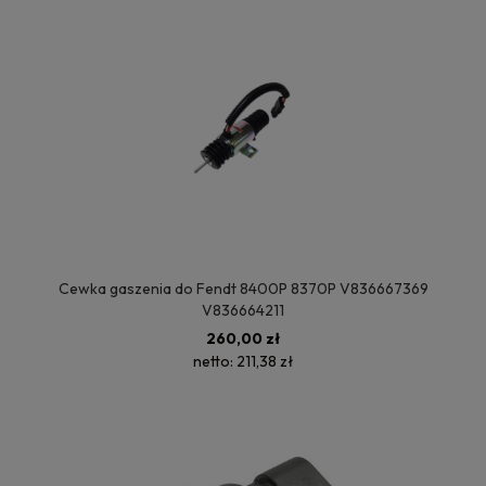
Cewka gaszenia do Fendt 8400P 8370P V836667369
V836664211
260,00 zł
netto:
211,38 zł