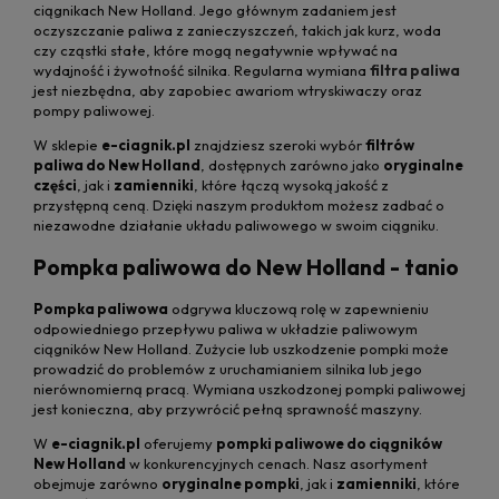
ciągnikach New Holland. Jego głównym zadaniem jest
oczyszczanie paliwa z zanieczyszczeń, takich jak kurz, woda
czy cząstki stałe, które mogą negatywnie wpływać na
wydajność i żywotność silnika. Regularna wymiana
filtra paliwa
jest niezbędna, aby zapobiec awariom wtryskiwaczy oraz
pompy paliwowej.
W sklepie
e-ciagnik.pl
znajdziesz szeroki wybór
filtrów
paliwa do New Holland
, dostępnych zarówno jako
oryginalne
części
, jak i
zamienniki
, które łączą wysoką jakość z
przystępną ceną. Dzięki naszym produktom możesz zadbać o
niezawodne działanie układu paliwowego w swoim ciągniku.
Pompka paliwowa do New Holland - tanio
Pompka paliwowa
odgrywa kluczową rolę w zapewnieniu
odpowiedniego przepływu paliwa w układzie paliwowym
ciągników New Holland. Zużycie lub uszkodzenie pompki może
prowadzić do problemów z uruchamianiem silnika lub jego
nierównomierną pracą. Wymiana uszkodzonej pompki paliwowej
jest konieczna, aby przywrócić pełną sprawność maszyny.
W
e-ciagnik.pl
oferujemy
pompki paliwowe do ciągników
New Holland
w konkurencyjnych cenach. Nasz asortyment
obejmuje zarówno
oryginalne pompki
, jak i
zamienniki
, które