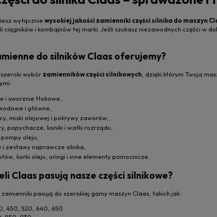
ziesz wyłącznie
wysokiej jakości zamienniki części silnika do maszyn C
 ciągników i kombajnów tej marki. Jeśli szukasz niezawodnych części w do
zamienne do silników Claas oferujemy?
 szeroki wybór
zamienników części silnikowych
, dzięki którym Twoja ma
ymi:
nie i sworznie tłokowe,
wodowe i główne,
cy, miski olejowej i pokrywy zaworów,
, popychacze, koniki i wałki rozrządu,
 pompy oleju,
w i zestawy naprawcze silnika,
tów, korki oleju, oringi i inne elementy pomocnicze.
li Claas pasują nasze części silnikowe?
amienniki pasują do szerokiej gamy maszyn Claas, takich jak:
, 450, 520, 640, 650