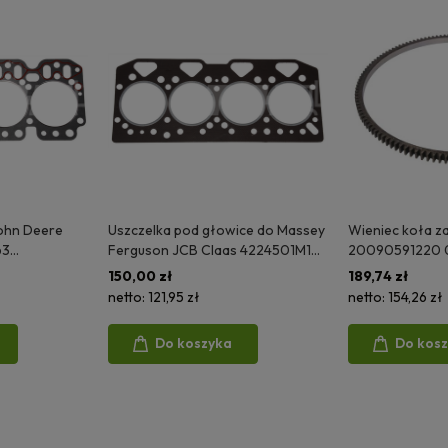
John Deere
Uszczelka pod głowice do Massey
Wieniec koła 
63
Ferguson JCB Claas 4224501M1
20090591220 0
 051144EC
3640096M1 365369A1 051149EC
04900286, 04
150,00 zł
189,74 zł
04905430, 60
netto:
121,95 zł
netto:
154,26 zł
FAHR
Do koszyka
Do kos