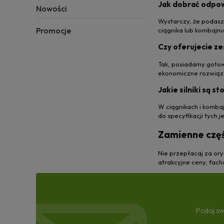
Jak dobrać odpowi
Nowości
Wystarczy, że podasz
Promocje
ciągnika lub kombajnu
Czy oferujecie z
Tak, posiadamy gotowe
ekonomiczne rozwiąz
Jakie silniki są 
W ciągnikach i kombaj
do specyfikacji tych j
Zamienne częśc
Nie przepłacaj za or
atrakcyjne ceny, facho
Podaj sw