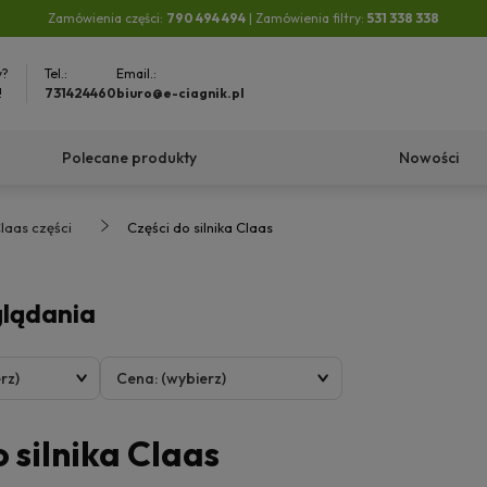
Zamówienia części:
790 494 494
| Zamówienia filtry:
531 338 338
y?
Tel.:
Email.:
!
731424460
biuro@e-ciagnik.pl
Polecane produkty
Nowości
laas części
Części do silnika Claas
glądania
rz)
Cena: (wybierz)
 silnika Claas