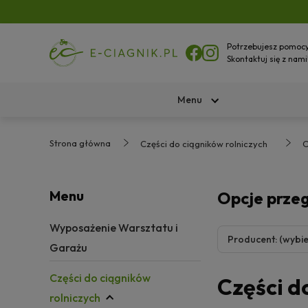
Potrzebujesz pomoc
Skontaktuj się z nami
Menu
Strona główna
Części do ciągników rolniczych
C
Menu
Opcje prze
Wyposażenie Warsztatu i
Producent: (wybie
Garażu
Części do ciągników
Części do
rolniczych