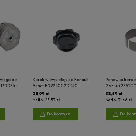
nowego do
Korek wlewu oleju do Renault
Panewka korb
E170084
Fendt F022200210140
2 sztuki 28520
0 06534EC
6005001542 130100010722
7701019887 F
28,99 zł
38,69 zł
06646EC
06305EC
netto:
23,57 zł
netto:
31,46 zł
Do koszyka
Do kos