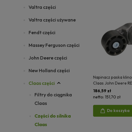
Valtra części
Valtra części używane
Fendt części
Massey Ferguson części
John Deere części
New Holland części
Napinacz paska kli
Claas części
Claas John Deere R
RE70535 001161434
186,59 zł
Filtry do ciągnika
netto:
151,70 zł
Claas
Do koszyka
Części do silnika
Claas