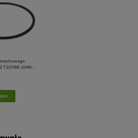
zamachowego
T20088 JOHN
zyka
trwałe