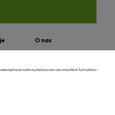
je
O nas
tności
Kontakt Wanovis
O nas
zaakceptować wykorzystanie przez nas wszystkich tych plików i
31 424 460
| NIP: 5562573838 | REGON: 341257433