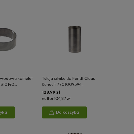
owodowa komplet
Tuleja silnika do Fendt Claas
0310140
Renault 7701009594
285200310140
F183200210140 06318EC
128,99 zł
netto:
104,87 zł
zyka
Do koszyka