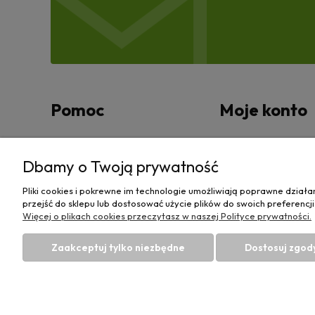
Pomoc
Moje konto
Zwroty i reklamacje
Twoje zamówienia
Dbamy o Twoją prywatność
Regulamin
Ustawienia konta
Pliki cookies i pokrewne im technologie umożliwiają poprawne dział
przejść do sklepu lub dostosować użycie plików do swoich preferencji
Przechowalnia
Więcej o plikach cookies przeczytasz w naszej Polityce prywatności.
Zaakceptuj tylko niezbędne
Dostosuj zgod
Sklep rolniczy z częściami do maszyn E-ciągnik 