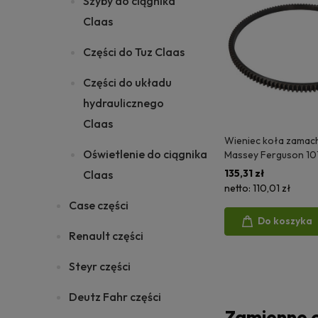
Szyby do ciągnika
Claas
Części do Tuz Claas
Części do układu
hydraulicznego
Claas
Wieniec koła zama
Oświetlenie do ciągnika
Massey Ferguson 101
2620 2640 2680 27
135,31 zł
Claas
6120 505079 02/10
netto:
110,01 zł
738588M1 31162121 
Case części
Do koszyka
Renault części
Steyr części
Deutz Fahr części
Zamienne c