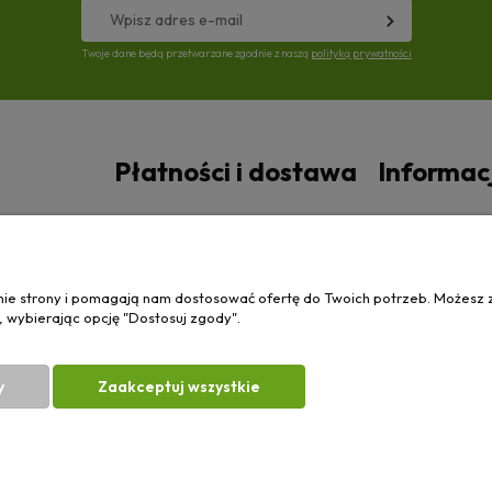
Twoje dane będą przetwarzane zgodnie z naszą
polityką prywatności
Płatności i dostawa
Informac
Czas i koszty dostawy
Polityka prywa
anie strony i pomagają nam dostosować ofertę do Twoich potrzeb. Możesz 
, wybierając opcję "Dostosuj zgody".
y
Zaakceptuj wszystkie
| Wierzchosławice 43, 88-140 Gniewkowo | E-mail:
biuro@e-ciagnik.pl
| Tel.:
7