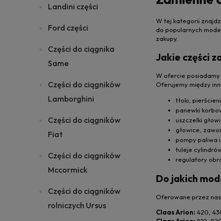
Landini części
W tej kategorii znajd
Ford części
do popularnych modeli
zakupy.
Części do ciągnika
Jakie części 
Same
W ofercie posiadamy
Części do ciągników
Oferujemy między inn
Lamborghini
tłoki, pierście
panewki korbo
Części do ciągników
uszczelki głowi
głowice, zawory
Fiat
pompy paliwa i
tuleje cylindró
Części do ciągników
regulatory obro
Mccormick
Do jakich mode
Części do ciągników
Oferowane przez nas z
rolniczych Ursus
Claas Arion:
420, 430