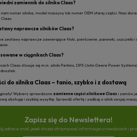
edni zamiennik do silnika Claas?
 nam numer silnika, model maszyny lub numer OEM starej części. Nasi d
 Claas.
estawy naprawcze silników Claas?
 zestawy naprawcze zawierające tłoki, pierścienie, panewki, uszczelki i 
anie.
stosowane w ciągnikach Claas?
nach Claas stosuje się m.in. silniki Perkins, DPS (John Deere Power Syst
ednostek.
i do silnika Claas – tanio, szybko i z dostawą
yginały! Wybierz sprawdzone
zamienne części silnikowe Claas
i zamów j
wą obsługę i szybką wysyłkę. Sprawdź ofertę i zadbaj o silnik swojej maszy
Zapisz się do Newslettera!
ój adres e-mail, jeżeli chcesz otrzymywać informacje o nowościach i pr