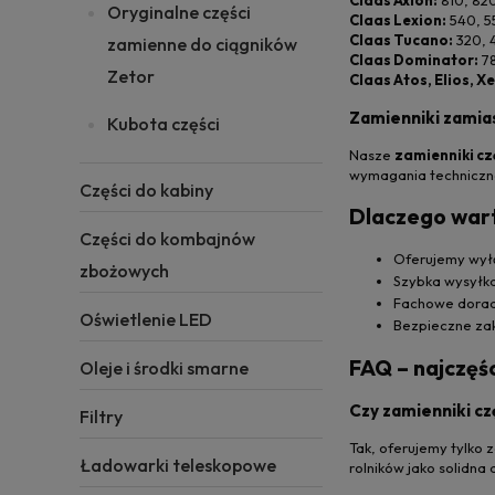
Claas Axion:
810, 820
Oryginalne części
Claas Lexion:
540, 5
Claas Tucano:
320, 
zamienne do ciągników
Claas Dominator:
78
Zetor
Claas Atos, Elios, X
Zamienniki zamia
Kubota części
Nasze
zamienniki czę
wymagania techniczne
Części do kabiny
Dlaczego wart
Części do kombajnów
Oferujemy wyłą
zbożowych
Szybka wysyłka
Fachowe doradz
Oświetlenie LED
Bezpieczne zak
FAQ – najczęś
Oleje i środki smarne
Czy zamienniki czę
Filtry
Tak, oferujemy tylko
Ładowarki teleskopowe
rolników jako solidna