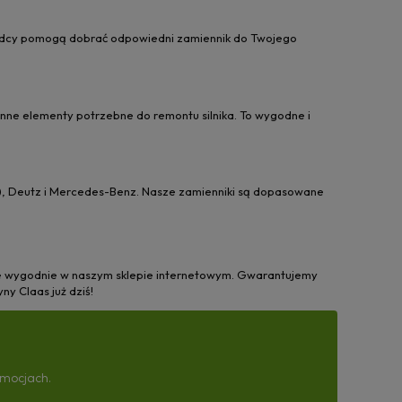
oradcy pomogą dobrać odpowiedni zamiennik do Twojego
inne elementy potrzebne do remontu silnika. To wygodne i
ems), Deutz i Mercedes-Benz. Nasze zamienniki są dopasowane
e wygodnie w naszym sklepie internetowym. Gwarantujemy
ny Claas już dziś!
omocjach.