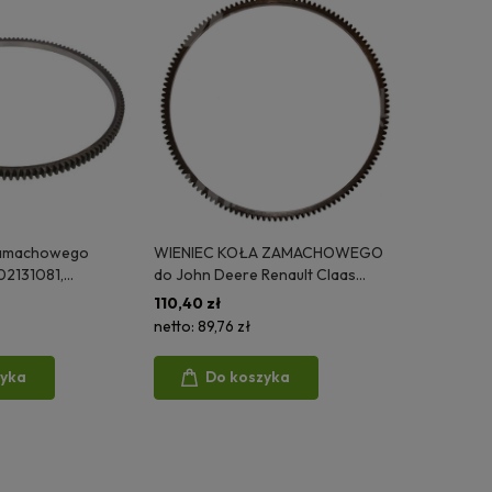
zamachowego
WIENIEC KOŁA ZAMACHOWEGO
2131081,
do John Deere Renault Claas
905390,
7700047285 R114282 T20088
110,40 zł
05000618 DEUTZ-
04992EC
netto:
89,76 zł
zyka
Do koszyka