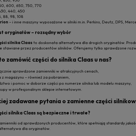
, 850, 930
50, 600, 650, 750, 770
430, 440, 450
, 88, 98, 108
erion
– i inne maszyny wyposażone w silniki m.in. Perkins, Deutz, DPS, Mer
st oryginałów – rozsądny wybór
ści silnika Claas
to doskonała alternatywa dla drogich oryginałów. Pro
 stawiane przez producentów silników. Oferujemy tylko sprawdzone rozwi
o zamówić części do silnika Claas u nas?
cznie sprawdzone zamienniki w atrakcyjnych cenach,
 z magazynu – również za pobraniem,
two i pomoc w doborze części po numerze silnika lub modelu maszyny,
upy w profesjonalnym sklepie internetowym.
ciej zadawane pytania o zamienne części silniko
ści silnika Claas są bezpieczne i trwałe?
 zamienniki od sprawdzonych producentów, które spełniają standardy jako
 alternatywa dla oryginałów.