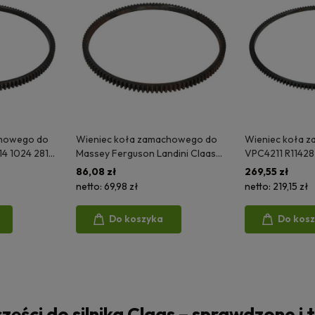
chowego do
Wieniec koła zamachowego do
Wieniec koła 
4 1024 281
Massey Ferguson Landini Claas
VPC4211 R114282 
20 399 3075
3118310R1 021/00078 3819719M1
DEERE
86,08 zł
269,55 zł
0540
731008M1 0410236 05331EC
netto:
69,98 zł
netto:
219,15 zł
05332EC
Do koszyka
Do kos
zęści do silnika Claas – sprawdzone i 