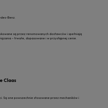
cedes-Benz.
dukowane są przez renomowanych dostawców i spełniają
ązania – trwałe, dopasowane i w przystępnej cenie.
we Claas
ści. Są one powszechnie stosowane przez mechaników i