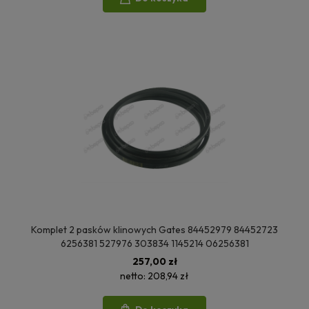
Komplet 2 pasków klinowych Gates 84452979 84452723
6256381 527976 303834 1145214 06256381
257,00 zł
netto:
208,94 zł