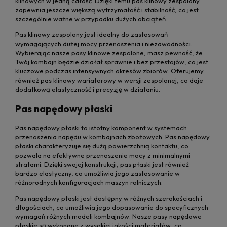
klinowych w jedną całość. Dzięki temu pas klinowy zespolony
zapewnia jeszcze większą wytrzymałość i stabilność, co jest
szczególnie ważne w przypadku dużych obciążeń.
Pas klinowy zespolony jest idealny do zastosowań
wymagających dużej mocy przenoszenia i niezawodności.
Wybierając nasze pasy klinowe zespolone, masz pewność, że
Twój kombajn będzie działał sprawnie i bez przestojów, co jest
kluczowe podczas intensywnych okresów zbiorów. Oferujemy
również pas klinowy wariatorowy w wersji zespolonej, co daje
dodatkową elastyczność i precyzję w działaniu.
Pas napędowy płaski
Pas napędowy płaski to istotny komponent w systemach
przenoszenia napędu w kombajnach zbożowych. Pas napędowy
płaski charakteryzuje się dużą powierzchnią kontaktu, co
pozwala na efektywne przenoszenie mocy z minimalnymi
stratami. Dzięki swojej konstrukcji, pas płaski jest również
bardzo elastyczny, co umożliwia jego zastosowanie w
różnorodnych konfiguracjach maszyn rolniczych.
Pas napędowy płaski jest dostępny w różnych szerokościach i
długościach, co umożliwia jego dopasowanie do specyficznych
wymagań różnych modeli kombajnów. Nasze pasy napędowe
płaskie są wykonane z wysokiej jakości materiałów, co