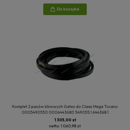
Do koszyka
Komplet 2 pasów klinowych Gates do Claas Mega Tucano
0005490550 0006443680 549055.1 644368.1
1 305,00 zł
netto:
1 060,98 zł