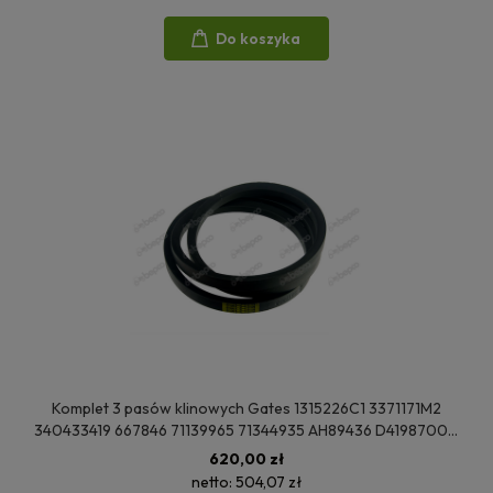
Do koszyka
Komplet 3 pasów klinowych Gates 1315226C1 3371171M2
340433419 667846 71139965 71344935 AH89436 D41987000
HC71139965
620,00 zł
netto:
504,07 zł