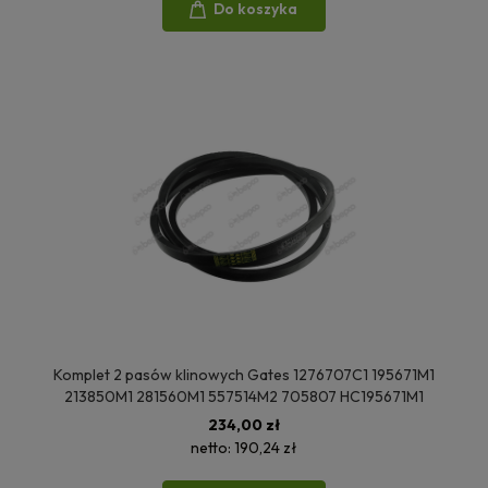
Do koszyka
Komplet 2 pasów klinowych Gates 1276707C1 195671M1
213850M1 281560M1 557514M2 705807 HC195671M1
234,00 zł
netto:
190,24 zł