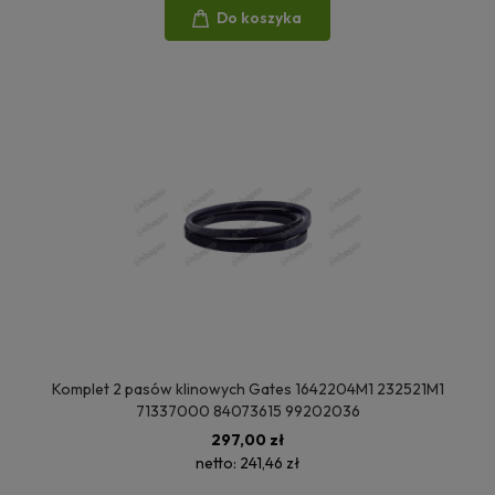
Do koszyka
Komplet 2 pasów klinowych Gates 1642204M1 232521M1
71337000 84073615 99202036
297,00 zł
netto:
241,46 zł