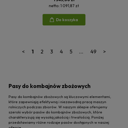
netto:
1 091,87 zł
Do koszyka
<
1
2
3
4
5
...
49
>
Pasy do kombajnów zbożowych
Pasy do kombajnów zbożowych są kluczowymi elementami,
które zapewniają efektywną i niezawodną pracę maszyn
rolniczych podczas zbiorów. W naszym sklepie oferujemy
szeroki wybór pasów do kombajnów zbożowych, które
charakteryzują się wysoką jakością i trwałością. Poniżej
przedstawiamy różne rodzaje pasów dostępnych w naszej
ofercie.