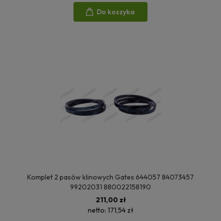
Do koszyka
Komplet 2 pasów klinowych Gates 644057 84073457
99202031 880022158190
211,00 zł
netto:
171,54 zł