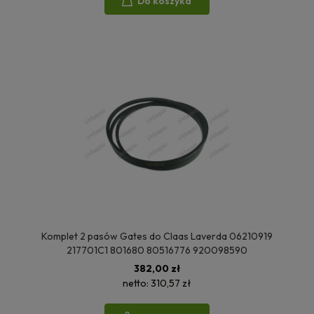
Do koszyka
Komplet 2 pasów Gates do Claas Laverda 06210919
217701C1 801680 80516776 920098590
382,00 zł
netto:
310,57 zł