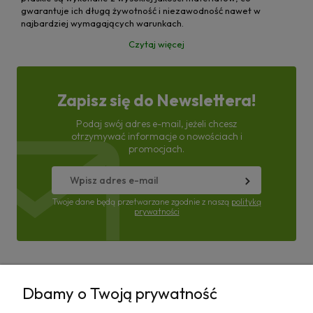
gwarantuje ich długą żywotność i niezawodność nawet w
najbardziej wymagających warunkach.
Czytaj więcej
Zapisz się do Newslettera!
Podaj swój adres e-mail, jeżeli chcesz
otrzymywać informacje o nowościach i
promocjach.
Twoje dane będą przetwarzane zgodnie z naszą
polityką
prywatności
Pomoc
Dbamy o Twoją prywatność
Moje konto