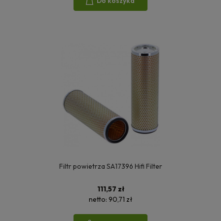
Do koszyka
Filtr powietrza SA17396 Hifi Filter
111,57 zł
netto:
90,71 zł