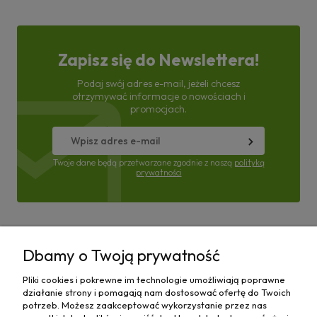
Zapisz się do Newslettera!
Podaj swój adres e-mail, jeżeli chcesz
otrzymywać informacje o nowościach i
promocjach.
Twoje dane będą przetwarzane zgodnie z naszą
polityką
prywatności
Pomoc
Dbamy o Twoją prywatność
Moje konto
Pliki cookies i pokrewne im technologie umożliwiają poprawne
działanie strony i pomagają nam dostosować ofertę do Twoich
Płatności i dostawa
potrzeb. Możesz zaakceptować wykorzystanie przez nas