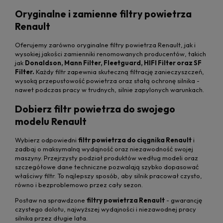
Oryginalne i zamienne filtry powietrza
Renault
Oferujemy zarówno oryginalne filtry powietrza Renault, jak i
wysokiej jakości zamienniki renomowanych producentów, takich
jak
Donaldson, Mann Filter, Fleetguard, HIFI Filter oraz SF
Filter.
Każdy filtr zapewnia skuteczną filtrację zanieczyszczeń,
wysoką przepustowość powietrza oraz stałą ochronę silnika -
nawet podczas pracy w trudnych, silnie zapylonych warunkach.
Dobierz filtr powietrza do swojego
modelu Renault
Wybierz odpowiedni
filtr powietrza do ciągnika Renault
i
zadbaj o maksymalną wydajność oraz niezawodność swojej
maszyny. Przejrzysty podział produktów według modeli oraz
szczegółowe dane techniczne pozwalają szybko dopasować
właściwy filtr. To najlepszy sposób, aby silnik pracował czysto,
równo i bezproblemowo przez cały sezon.
Postaw na sprawdzone
filtry powietrza Renault
- gwarancję
czystego dolotu, najwyższej wydajności i niezawodnej pracy
silnika przez długie lata.