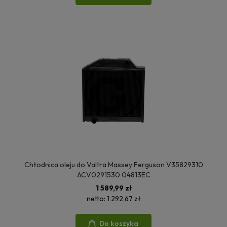
Chłodnica oleju do Valtra Massey Ferguson V35829310
ACV0291530 04813EC
1 589,99 zł
netto:
1 292,67 zł
Do koszyka