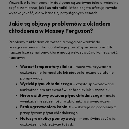
Wszystkie te komponenty dostępne są zarówno jako oryginalne
części zamienne, jak i
zamienniki
, które często oferują równie
wysoką jakość, ale w bardziej przystępnych cenach.
Jakie są objawy problemów z układem
chłodzenia w Massey Ferguson?
Problemy z układem chłodzenia mogą prowadzić do
przegrzewania silnika, co skutkuje poważnymi awariami. Oto
najczęstsze symptomy, które mogą wskazywać na konieczność
naprawy:
Wzrost temperatury silnika
– może wskazywać na
uszkodzenie termostatu lub niedostateczne działanie
pompy wody.
Wycieki płynu chłodniczego
– często spowodowane
uszkodzeniem przewodów, chłodnicy lub uszczelek.
Nieprawidłowy poziom płynu chłodniczego
– może
wynikać z nieszczelności w zbiorniku wyrównawczym.
Brak ogrzewania w kabinie
– wskazuje na problemy z
przepływem płynu chłodniczego.
Hałasy w okolicy pompy wody
– mogą świadczyć o jej
uszkodzeniu lub zużyciu łożysk.