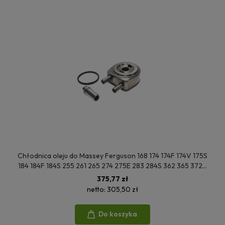
Chłodnica oleju do Massey Ferguson 168 174 174F 174V 175S
184 184F 184S 255 261 265 274 275E 283 284S 362 365 372N
373S 374V 375 2486A203 2486A206 P2486A219
375,77 zł
netto:
305,50 zł
Do koszyka