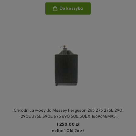
Do koszyka
Chłodnica wody do Massey Ferguson 265 275 275E 290
290E 375E 390E 675 690 50E 50EX 1669648M95
1669649M92 1669650M94 3820620M91
1 250,00 zł
netto:
1 016,26 zł