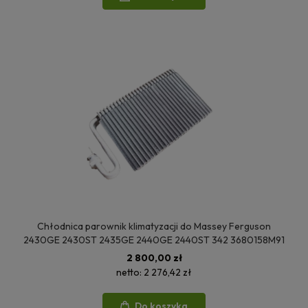
Chłodnica parownik klimatyzacji do Massey Ferguson
2430GE 2430ST 2435GE 2440GE 2440ST 342 3680158M91
2 800,00 zł
netto:
2 276,42 zł
Do koszyka