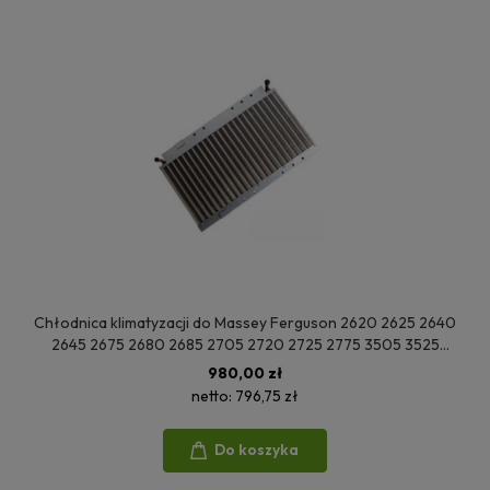
Chłodnica klimatyzacji do Massey Ferguson 2620 2625 2640
2645 2675 2680 2685 2705 2720 2725 2775 3505 3525
3545 3610 3630 3650 3660 3670 3680 33800377M1
980,00 zł
3040486M91
netto:
796,75 zł
Do koszyka