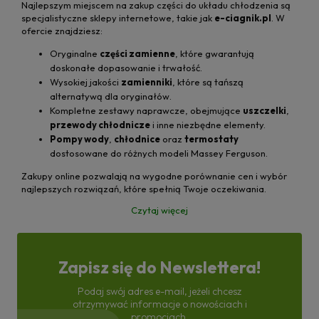
Najlepszym miejscem na zakup części do układu chłodzenia są
specjalistyczne sklepy internetowe, takie jak
e-ciagnik.pl
. W
ofercie znajdziesz:
Oryginalne
części zamienne
, które gwarantują
doskonałe dopasowanie i trwałość.
Wysokiej jakości
zamienniki
, które są tańszą
alternatywą dla oryginałów.
Kompletne zestawy naprawcze, obejmujące
uszczelki
,
przewody chłodnicze
i inne niezbędne elementy.
Pompy wody
,
chłodnice
oraz
termostaty
dostosowane do różnych modeli Massey Ferguson.
Zakupy online pozwalają na wygodne porównanie cen i wybór
najlepszych rozwiązań, które spełnią Twoje oczekiwania.
Czytaj więcej
Zapisz się do Newslettera!
Podaj swój adres e-mail, jeżeli chcesz
otrzymywać informacje o nowościach i
promocjach.