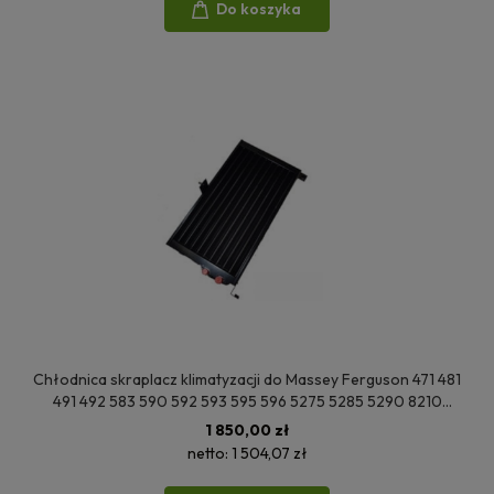
Do koszyka
Chłodnica skraplacz klimatyzacji do Massey Ferguson 471 481
491 492 583 590 592 593 595 596 5275 5285 5290 8210
8220 8240 8245 8250 3784061M1
1 850,00 zł
netto:
1 504,07 zł