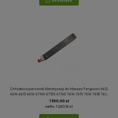
Do koszyka
Chłodnica parownik klimatyzacji do Massey Ferguson 6612
6614 6615 6616 6714S 6715S 6716S 7614 7615 7616 7618 7619
7620 7622 7624 7626 7715 7716 7718 7719 3909568M91
1 550,00 zł
3909803M91
netto:
1 260,16 zł