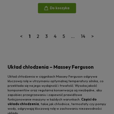
Do koszyka
<
1
2
3
4
5
...
14
>
Układ chłodzenia – Massey Ferguson
Układ chłodzenia w ciągnikach Massey Ferguson odgrywa
kluczową rolę w utrzymaniu optymalnej temperatury silnika, co
przekłada się na jego wydajność i trwałość. Wysoka jakość
komponentów oraz regularna konserwacja są niezbędne, aby
zapobiec przegrzewaniu i zapewnić prawidłowe
funkcjonowanie maszyny w każdych warunkach.
Części do
układu chłodzenia
, takie jak chłodnice, termostaty czy pompy
wody, odgrywają kluczową rolę w zachowaniu niezawodności
układu.