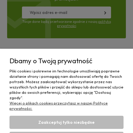
Twoje dane będą przetwarzane zgodnie z naszą
polityką
prywatności
Pomoc
Dbamy o Twoją prywatność
Moje konto
Pliki cookies i pokrewne im technologie umożliwiają poprawne
działanie strony i pomagają nam dostosować ofertę do Twoich
Płatności i dostawa
potrzeb. Możesz zaakceptować wykorzystanie przez nas
wszystkich tych plików i przejść do sklepu lub dostosować użycie
plików do swoich preferencji, wybierając opcję "Dostosuj
Informacje
zgody".
Więcej o plikach cookies przeczytasz w naszej Polityce
O nas
prywatności.
Zaakceptuj tylko niezbędne