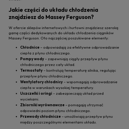
Jakie części do układu chłodzenia
znajdziesz do Massey Ferguson?
W ofercie sklepów internetowych i hurtowni znajdziesz szeroką
gamę części dedykowanych do układu chłodzenia ciągników
Massey Ferguson. Oto najczęściej poszukiwane elementy:
Chłodnice
– odpowiadają za efektywne odprowadzanie
ciepła z płynu chłodniczego.
Pompy wody
– zapewniają ciągły przepływ płynu
chłodniczego przez cały układ.
Termostaty
– kontrolują temperaturę silnika, regulując
przepływ płynu chłodniczego.
Wentylatory chłodnicy
– wspomagają odprowadzanie
ciepła w warunkach wysokiej temperatury.
Uszczelki i oringi
– zabezpieczają układ przed
wyciekami.
Zbiorniki wyrównawcze
– pomagają utrzymać
odpowiedni poziom płynu chłodniczego.
Przewody chłodnicze
– umożliwiają przepływ płynu
między poszczególnymi elementami układu.