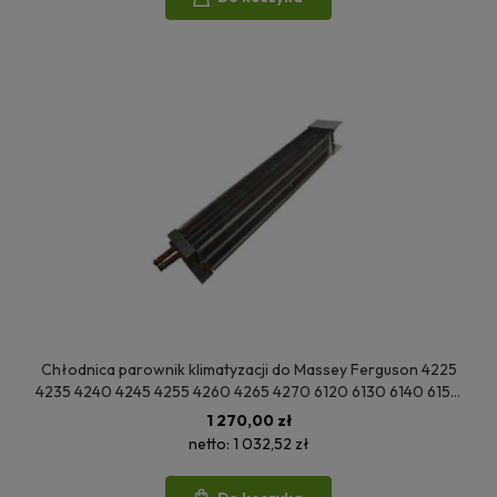
Chłodnica parownik klimatyzacji do Massey Ferguson 4225
4235 4240 4245 4255 4260 4265 4270 6120 6130 6140 6150
6160 6170 6180 6190 6235 6245 6255 6260 3901516M1
1 270,00 zł
3901516M1
netto:
1 032,52 zł