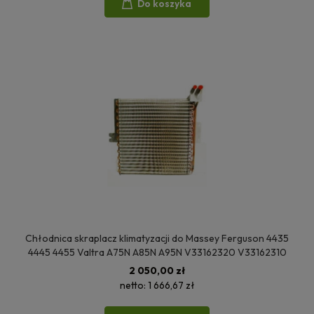
Do koszyka
Chłodnica skraplacz klimatyzacji do Massey Ferguson 4435
4445 4455 Valtra A75N A85N A95N V33162320 V33162310
2 050,00 zł
netto:
1 666,67 zł