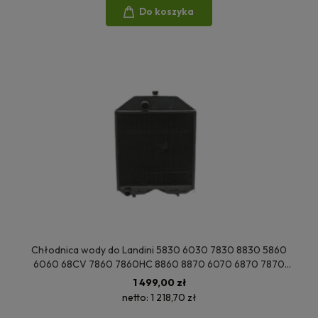
Do koszyka
Chłodnica wody do Landini 5830 6030 7830 8830 5860
6060 68CV 7860 7860HC 8860 8870 6070 6870 7870
78CV 8870 88CV 6880 7880 8880 3307942M97
1 499,00 zł
3666234M91
netto:
1 218,70 zł