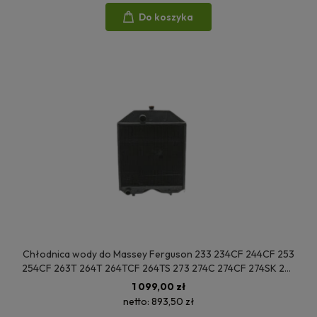
Do koszyka
Chłodnica wody do Massey Ferguson 233 234CF 244CF 253
254CF 263T 264T 264TCF 264TS 273 274C 274CF 274SK 283
284 293 294 294C 294S 333 3307942M96 3546937M91
1 099,00 zł
3380481M99
netto:
893,50 zł