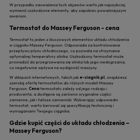
W przypadku zauważenia tych objawów warto jak najszybciej
wymienić uszkodzone elementy, aby zapobiec poważniejszym
awariom.
Termostat do Massey Ferguson - cena
Termostat to jeden z kluczowych elementów układu chłodzenia
w ciągniku Massey Ferguson. Odpowiada za kontrolowanie
przepływu płynu chłodniczego, co pozwala na utrzymanie
optymalnej temperatury silnika. Uszkodzony termostat może
prowadzić do przegrzewania się silnika lub jego niedogrzania,
co negatywnie wpływa na wydajność maszyny.
W sklepach internetowych, takich jak
e-ciagnik.pl
, znajdziesz
szeroką ofertę termostatów do różnych modeli Massey
Ferguson.
Cena
termostatu zależy od jego rodzaju i
producenta, a dostępne są zarówno oryginalne części
zamienne, jak i tańsze zamienniki. Wybierając odpowiedni
termostat, warto kierować się specyfikacją techniczną i
wymaganiami Twojego ciągnika.
Gdzie kupić części do układu chłodzenia –
Massey Ferguson?