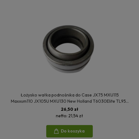
Łożysko wałka podnośnika do Case JX75 MXU115
Maxxum110 JX105U MXU130 New Holland T6030Elite TL95E
TS115ADelta T5060 TD95 705057 5109977
26,50 zł
netto:
21,54 zł
Do koszyka