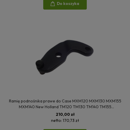
Do koszyka
Ramię podnośnika prawe do Case MXM120 MXM130 MXM155
MXM140 New Holland TM120 TM130 TM140 TM155
82028089
210,00 zł
netto:
170,73 zł