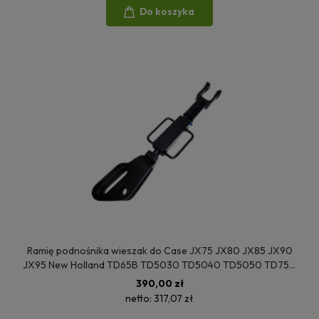
Do koszyka
Ramię podnośnika wieszak do Case JX75 JX80 JX85 JX90
JX95 New Holland TD65B TD5030 TD5040 TD5050 TD75D
TD800 TD90D 5093190
390,00 zł
netto:
317,07 zł