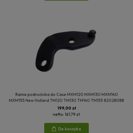
Ramie podnośnika do Case MXM120 MXM130 MXM140
MXM155 New Holland TM120 TM130 TM140 TM155 82028088
199,00 zł
netto:
161,79 zł
Do koszyka