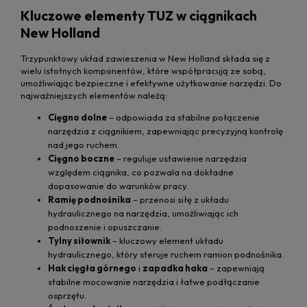
Kluczowe elementy TUZ w ciągnikach
New Holland
Trzypunktowy układ zawieszenia w New Holland składa się z
wielu istotnych komponentów, które współpracują ze sobą,
umożliwiając bezpieczne i efektywne użytkowanie narzędzi. Do
najważniejszych elementów należą:
Cięgno dolne
– odpowiada za stabilne połączenie
narzędzia z ciągnikiem, zapewniając precyzyjną kontrolę
nad jego ruchem.
Cięgno boczne
– reguluje ustawienie narzędzia
względem ciągnika, co pozwala na dokładne
dopasowanie do warunków pracy.
Ramię podnośnika
– przenosi siłę z układu
hydraulicznego na narzędzia, umożliwiając ich
podnoszenie i opuszczanie.
Tylny siłownik
– kluczowy element układu
hydraulicznego, który steruje ruchem ramion podnośnika.
Hak cięgła górnego
i
zapadka haka
– zapewniają
stabilne mocowanie narzędzia i łatwe podłączanie
osprzętu.