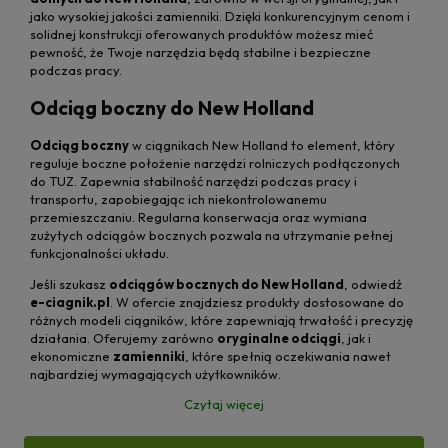
jako wysokiej jakości zamienniki. Dzięki konkurencyjnym cenom i
solidnej konstrukcji oferowanych produktów możesz mieć
pewność, że Twoje narzędzia będą stabilne i bezpieczne
podczas pracy.
Odciąg boczny do New Holland
Odciąg boczny
w ciągnikach New Holland to element, który
reguluje boczne położenie narzędzi rolniczych podłączonych
do TUZ. Zapewnia stabilność narzędzi podczas pracy i
transportu, zapobiegając ich niekontrolowanemu
przemieszczaniu. Regularna konserwacja oraz wymiana
zużytych odciągów bocznych pozwala na utrzymanie pełnej
funkcjonalności układu.
Jeśli szukasz
odciągów bocznych do New Holland
, odwiedź
e-ciagnik.pl
. W ofercie znajdziesz produkty dostosowane do
różnych modeli ciągników, które zapewniają trwałość i precyzję
działania. Oferujemy zarówno
oryginalne odciągi
, jak i
ekonomiczne
zamienniki
, które spełnią oczekiwania nawet
najbardziej wymagających użytkowników.
Czytaj więcej