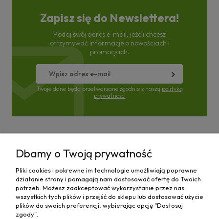
Zapisz się do Newslettera!
Podaj swój adres e-mail, jeżeli chcesz
otrzymywać informacje o nowościach i
promocjach.
Twoje dane będą przetwarzane zgodnie z naszą
polityką
prywatności
Pomoc
Dbamy o Twoją prywatność
Moje konto
Pliki cookies i pokrewne im technologie umożliwiają poprawne
działanie strony i pomagają nam dostosować ofertę do Twoich
Płatności i dostawa
potrzeb. Możesz zaakceptować wykorzystanie przez nas
wszystkich tych plików i przejść do sklepu lub dostosować użycie
plików do swoich preferencji, wybierając opcję "Dostosuj
Informacje
zgody".