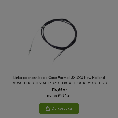
Linka podnośnika do Case Farmall JX JXU New Holland
T5050 TL100 TL90A T5060 TL80A TL100A T5070 TL70
TL80 TL90 T5040 47123891
116,65 zł
netto:
94,84 zł
Do koszyka