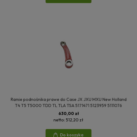
Ramie podnośnika prawe do Case JX JXU MXU New Holland
T4 T5 T5000 TDD TL TLA TSA 5171471 5123959 5111076
630,00 zł
netto:
512,20 zł
Do koszyka