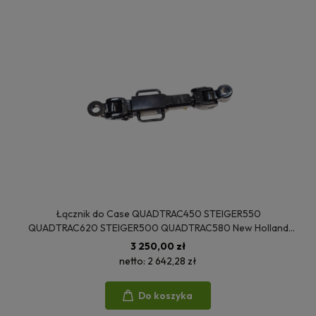
Łącznik do Case QUADTRAC450 STEIGER550
QUADTRAC620 STEIGER500 QUADTRAC580 New Holland
T9.645 T9.700 T9.615 T9.670 T9.600 403725A1
3 250,00 zł
netto:
2 642,28 zł
Do koszyka