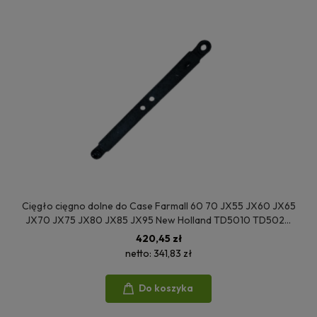
Cięgło cięgno dolne do Case Farmall 60 70 JX55 JX60 JX65
JX70 JX75 JX80 JX85 JX95 New Holland TD5010 TD5020
TD5030 TD60D TD70D TD80D TD90D TD95D 5093179
420,45 zł
netto:
341,83 zł
Do koszyka