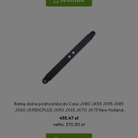
Do koszyka
Ramię dolne podnośnika do Case JX80 JX55 JX95 JX85
JX60 JX95HCPLUS JX90 JX65 JX70 JX75 New Holland
TD75D TD80D TD90D TD95D TD5050 TD60D TD70D
455,47 zł
5092156
netto:
370,30 zł