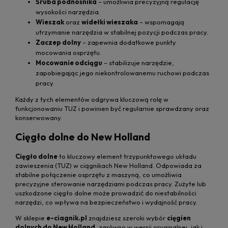
Śruba podnośnika
– umożliwia precyzyjną regulację
wysokości narzędzia.
Wieszak
oraz
widełki wieszaka
– wspomagają
utrzymanie narzędzia w stabilnej pozycji podczas pracy.
Zaczep dolny
– zapewnia dodatkowe punkty
mocowania osprzętu.
Mocowanie odciągu
– stabilizuje narzędzie,
zapobiegając jego niekontrolowanemu ruchowi podczas
pracy.
Każdy z tych elementów odgrywa kluczową rolę w
funkcjonowaniu TUZ i powinien być regularnie sprawdzany oraz
konserwowany.
Cięgło dolne do New Holland
Cięgło dolne
to kluczowy element trzypunktowego układu
zawieszenia (TUZ) w ciągnikach New Holland. Odpowiada za
stabilne połączenie osprzętu z maszyną, co umożliwia
precyzyjne sterowanie narzędziami podczas pracy. Zużyte lub
uszkodzone cięgło dolne może prowadzić do niestabilności
narzędzi, co wpływa na bezpieczeństwo i wydajność pracy.
W sklepie
e-ciagnik.pl
znajdziesz szeroki wybór
cięgien
dolnych do New Holland
, zarówno w wersji oryginalnej, jak i