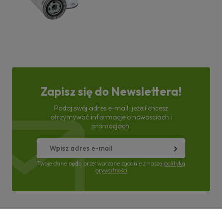
Zapisz się do Newslettera!
Podaj swój adres e-mail, jeżeli chcesz
otrzymywać informacje o nowościach i
promocjach.
Twoje dane będą przetwarzane zgodnie z naszą
polityką
prywatności
Pomoc