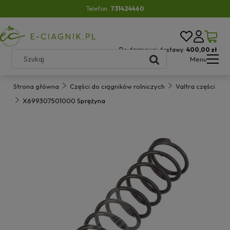
Telefon:
731424460
Do darmowej dostawy:
400,00 zł
Menu
Strona główna
Części do ciągników rolniczych
Valtra części
X699307501000 Sprężyna