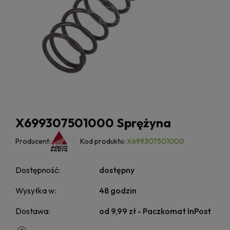
X699307501000 Sprężyna
Producent:
Kod produktu:
X699307501000
Dostępność:
dostępny
Wysyłka w:
48 godzin
Dostawa:
od 9,99 zł
- Paczkomat InPost