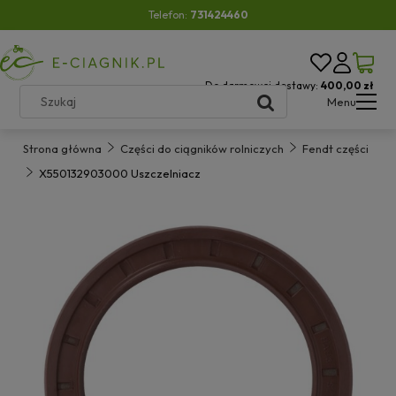
Telefon:
731424460
Do darmowej dostawy:
400,00 zł
Menu
Strona główna
Części do ciągników rolniczych
Fendt części
X550132903000 Uszczelniacz