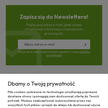
Zapisz się do Newslettera!
Podaj swój adres e-mail, jeżeli chcesz
otrzymywać informacje o nowościach i
promocjach.
Twoje dane będą przetwarzane zgodnie z naszą
polityką
prywatności
Pomoc
Dbamy o Twoją prywatność
Moje konto
Pliki cookies i pokrewne im technologie umożliwiają poprawne
działanie strony i pomagają nam dostosować ofertę do Twoich
Płatności i dostawa
potrzeb. Możesz zaakceptować wykorzystanie przez nas
wszystkich tych plików i przejść do sklepu lub dostosować użycie