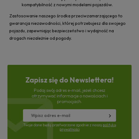
kompatybilność z nowymi modelami pojazdów.
Zastosowanie naszego środka przeciwzamarzającego to
gwarancja niezawodności, której potrzebujesz dla swojego
pojazdu, zapewniając bezpieczeństwo i wydajność na
drogach niezależnie od pogody.
Zapisz się do Newslettera!
Podaj swój adres e-mail, jeżeli chcesz
otrzymywać informacje o nowościach i
promocjach.
Twoje dane będą przetwarzane zgodnie z naszą
polityką
prywatności