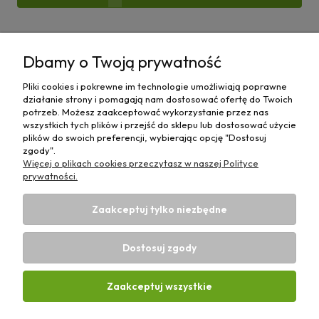
Pomoc
Dbamy o Twoją prywatność
Moje konto
Pliki cookies i pokrewne im technologie umożliwiają poprawne
działanie strony i pomagają nam dostosować ofertę do Twoich
Płatności i dostawa
potrzeb. Możesz zaakceptować wykorzystanie przez nas
wszystkich tych plików i przejść do sklepu lub dostosować użycie
plików do swoich preferencji, wybierając opcję "Dostosuj
Informacje
zgody".
Więcej o plikach cookies przeczytasz w naszej Polityce
O nas
prywatności.
Zaakceptuj tylko niezbędne
Dostosuj zgody
Sklep rolniczy z częściami do maszyn E-ciągnik |
Wierzchosławice 43, 88-140 Gniewkowo | E-mail:
biuro@e-
Zaakceptuj wszystkie
ciagnik.pl
| Tel.:
731 424 460
| NIP: 5562573838 | REGON:
341257433