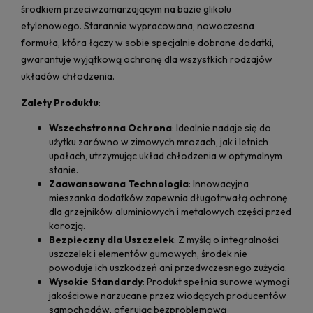
środkiem przeciwzamarzającym na bazie glikolu
etylenowego. Starannie wypracowana, nowoczesna
formuła, która łączy w sobie specjalnie dobrane dodatki,
gwarantuje wyjątkową ochronę dla wszystkich rodzajów
układów chłodzenia.
Zalety Produktu
:
Wszechstronna Ochrona
: Idealnie nadaje się do
użytku zarówno w zimowych mrozach, jak i letnich
upałach, utrzymując układ chłodzenia w optymalnym
stanie.
Zaawansowana Technologia
: Innowacyjna
mieszanka dodatków zapewnia długotrwałą ochronę
dla grzejników aluminiowych i metalowych części przed
korozją.
Bezpieczny dla Uszczelek
: Z myślą o integralności
uszczelek i elementów gumowych, środek nie
powoduje ich uszkodzeń ani przedwczesnego zużycia.
Wysokie Standardy
: Produkt spełnia surowe wymogi
jakościowe narzucane przez wiodących producentów
samochodów, oferując bezproblemową