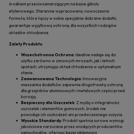
środkiem przeciwzamarzającym na bazie glikolu
etylenowego. Starannie wypracowana, nowoczesna
formuła, która łączy w sobie specjalnie dobrane dodatki,
gwarantuje wyjątkową ochronę dla wszystkich rodzajów
układów chłodzenia.
Zalety Produktu
:
Wszechstronna Ochrona
: Idealnie nadaje się do
użytku zarówno w zimowych mrozach, jak i letnich
upałach, utrzymując układ chłodzenia w optymalnym
stanie.
Zaawansowana Technologia
: Innowacyjna
mieszanka dodatków zapewnia długotrwałą ochronę
dla grzejników aluminiowych i metalowych części przed
korozją.
Bezpieczny dla Uszczelek
: Z myślą o integralności
uszczelek i elementów gumowych, środek nie
powoduje ich uszkodzeń ani przedwczesnego zużycia.
Wysokie Standardy
: Produkt spełnia surowe wymogi
jakościowe narzucane przez wiodących producentów
samochodów, oferując bezproblemową