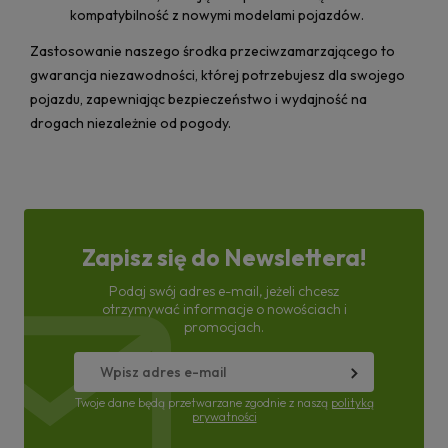
kompatybilność z nowymi modelami pojazdów.
Zastosowanie naszego środka przeciwzamarzającego to
gwarancja niezawodności, której potrzebujesz dla swojego
pojazdu, zapewniając bezpieczeństwo i wydajność na
drogach niezależnie od pogody.
Zapisz się do Newslettera!
Podaj swój adres e-mail, jeżeli chcesz
otrzymywać informacje o nowościach i
promocjach.
Twoje dane będą przetwarzane zgodnie z naszą
polityką
prywatności