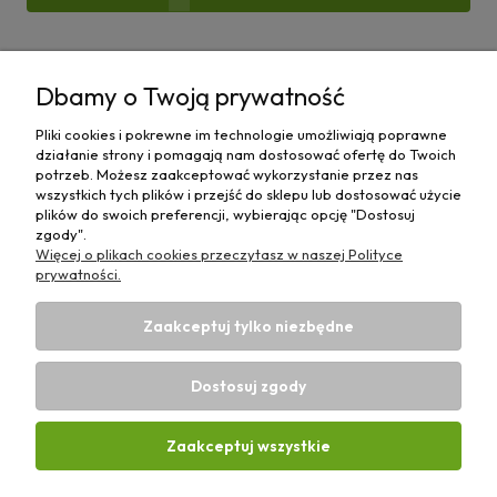
Pomoc
Dbamy o Twoją prywatność
Moje konto
Pliki cookies i pokrewne im technologie umożliwiają poprawne
działanie strony i pomagają nam dostosować ofertę do Twoich
Płatności i dostawa
potrzeb. Możesz zaakceptować wykorzystanie przez nas
wszystkich tych plików i przejść do sklepu lub dostosować użycie
plików do swoich preferencji, wybierając opcję "Dostosuj
Informacje
zgody".
Więcej o plikach cookies przeczytasz w naszej Polityce
O nas
prywatności.
Zaakceptuj tylko niezbędne
Dostosuj zgody
Sklep rolniczy z częściami do maszyn E-ciągnik |
Wierzchosławice 43, 88-140 Gniewkowo | E-mail:
biuro@e-
Zaakceptuj wszystkie
ciagnik.pl
| Tel.:
731 424 460
| NIP: 5562573838 | REGON:
341257433