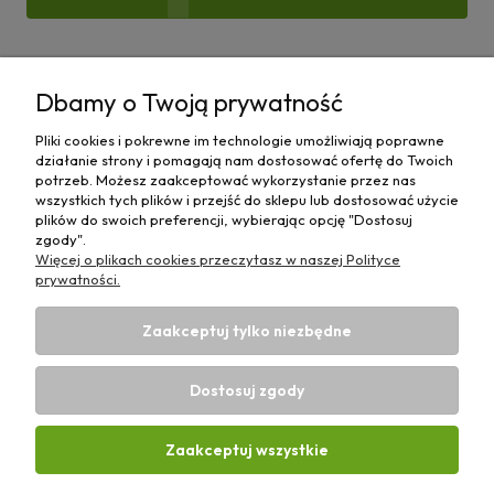
Pomoc
Dbamy o Twoją prywatność
Moje konto
Pliki cookies i pokrewne im technologie umożliwiają poprawne
działanie strony i pomagają nam dostosować ofertę do Twoich
Płatności i dostawa
potrzeb. Możesz zaakceptować wykorzystanie przez nas
wszystkich tych plików i przejść do sklepu lub dostosować użycie
plików do swoich preferencji, wybierając opcję "Dostosuj
Informacje
zgody".
Więcej o plikach cookies przeczytasz w naszej Polityce
O nas
prywatności.
Zaakceptuj tylko niezbędne
Dostosuj zgody
Sklep rolniczy z częściami do maszyn E-ciągnik |
Wierzchosławice 43, 88-140 Gniewkowo | E-mail:
biuro@e-
Zaakceptuj wszystkie
ciagnik.pl
| Tel.:
731 424 460
| NIP: 5562573838 | REGON:
341257433