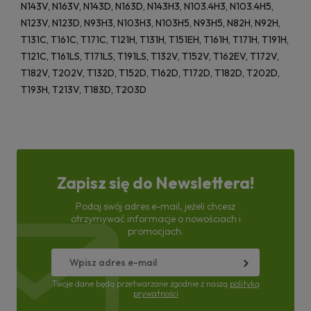
N143V, N163V, N143D, N163D, N143H3, N103.4H3, N103.4H5,
N123V, N123D, N93H3, N103H3, N103H5, N93H5, N82H, N92H,
T131C, T161C, T171C, T121H, T131H, T151EH, T161H, T171H, T191H,
T121C, T161LS, T171LS, T191LS, T132V, T152V, T162EV, T172V,
T182V, T202V, T132D, T152D, T162D, T172D, T182D, T202D,
T193H, T213V, T183D, T203D
Zapisz się do Newslettera!
Podaj swój adres e-mail, jeżeli chcesz
otrzymywać informacje o nowościach i
promocjach.
Twoje dane będą przetwarzane zgodnie z naszą
polityką
prywatności