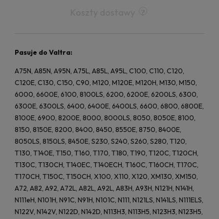
Koszty dostawy
Pasuje do Valtra:
A75N, A85N, A95N, A75L, A85L, A95L, C100, C110, C120,
C120E, C130, C150, C90, M120, M120E, M120H, M130, M150,
6000, 6600E, 6100, 8100LS, 6200, 6200E, 6200LS, 6300,
6300E, 6300LS, 6400, 6400E, 6400LS, 6600, 6800, 6800E,
8100E, 6900, 8200E, 8000, 8000LS, 8050, 8050E, 8100,
8150, 8150E, 8200, 8400, 8450, 8550E, 8750, 8400E,
8050LS, 8150LS, 8450E, S230, S240, S260, S280, T120,
T130, T140E, T150, T160, T170, T180, T190, T120C, T120CH,
T130C, T130CH, T140EC, T140ECH, T160C, T160CH, T170C,
T170CH, T150C, T150CH, X100, X110, X120, XM130, XM150,
A72, A82, A92, A72L, A82L, A92L, A83H, A93H, N121H, N141H,
N111eH, N101H, N91C, N91H, N101C, N111, N121LS, N141LS, N111ELS,
N122V, N142V, N122D, N142D, N113H3, N113H5, N123H3, N123H5,