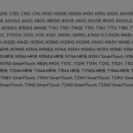
120E, C130, C150, C90, M120, M120E, M120H, M130, M150, 6000, 6600
E, 6400LS, 6600, 6800, 6800E, 8100E, 6900, 8200E, 8000, 8000LS, 
 8050LS, 8150LS, 8450E, T120, T130, T140E, T150, T160, T170, T180,
, T170CH, X100, X110, X120, XM130, XM150, A74SH 1C7, N121H, N141H, N11
V, N122D, N142D, N113H3, N113H5, N123H3, N123H5, N143V, N163V, N143D,
4EH5, N174H5, N134A, N154EA, N174A, N134V, N154EV, N174V, N134D, N15
5 MR18, N134A MR18, N154EA MR18, N174A MR18, N134V SmartTouch, N1
N174D SmartTouch, N82H, N92H, T131C, T121H, T131H, T121C, T132V, T15
R18, T254H MR18, T144A MR18, T154A MR18, T174EA MR18, T194A MR18, 
T174EV SmartTouch, T194V SmartTouch, T214V SmartTouch, T234V Sma
 SmartTouch, T194D SmartTouch, T214D SmartTouch, T234D SmartTouc