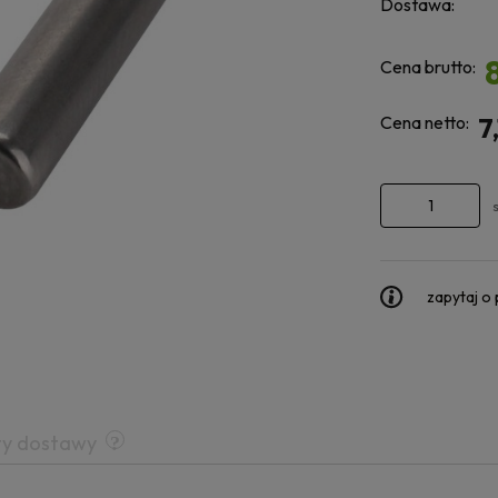
Dostawa:
Cena brutto:
Cena netto:
7
zapytaj o
ty dostawy