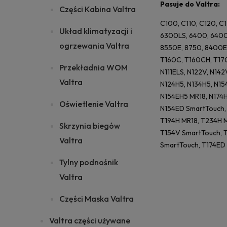
Pasuje do Valtra:
Części Kabina Valtra
C100, C110, C120, C
Układ klimatyzacji i
6300LS, 6400, 6400
ogrzewania Valtra
8550E, 8750, 8400E,
T160C, T160CH, T170C
Przekładnia WOM
N111ELS, N122V, N142
Valtra
N124H5, N134H5, N15
N154EH5 MR18, N174H
Oświetlenie Valtra
N154ED SmartTouch, 
T194H MR18, T234H M
Skrzynia biegów
T154V SmartTouch, 
Valtra
SmartTouch, T174ED
Tylny podnośnik
Valtra
Części Maska Valtra
Valtra części używane