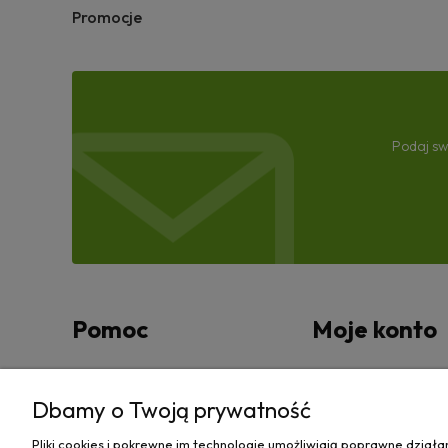
Promocje
Podaj sw
Pomoc
Moje konto
Zwroty i reklamacje
Twoje zamówienia
Dbamy o Twoją prywatność
Regulamin
Ustawienia konta
Pliki cookies i pokrewne im technologie umożliwiają poprawne dział