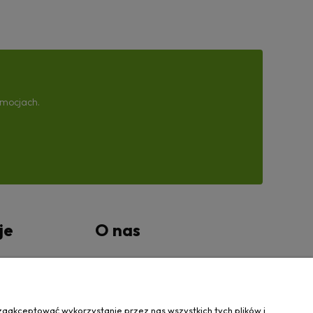
omocjach.
je
O nas
tności
Kontakt Wanovis
O nas
zaakceptować wykorzystanie przez nas wszystkich tych plików i