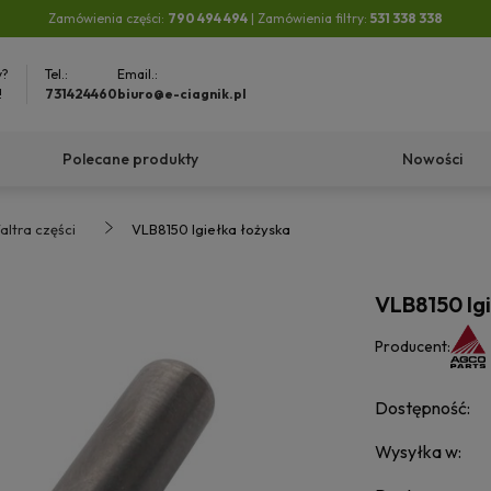
Zamówienia części:
790 494 494
| Zamówienia filtry:
531 338 338
y?
Tel.:
Email.:
!
731424460
biuro@e-ciagnik.pl
Polecane produkty
Nowości
altra części
VLB8150 Igiełka łożyska
VLB8150 Ig
Producent:
Dostępność:
Wysyłka w: