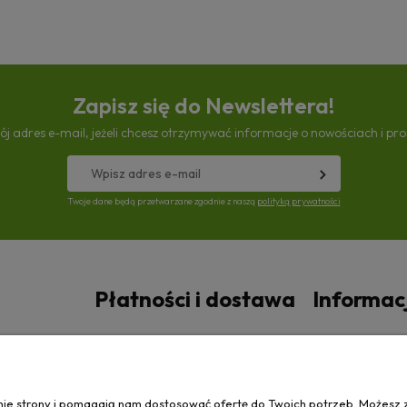
Zapisz się do Newslettera!
ój adres e-mail, jeżeli chcesz otrzymywać informacje o nowościach i pr
Twoje dane będą przetwarzane zgodnie z naszą
polityką prywatności
Płatności i dostawa
Informac
Czas i koszty dostawy
Polityka prywa
anie strony i pomagają nam dostosować ofertę do Twoich potrzeb. Możesz 