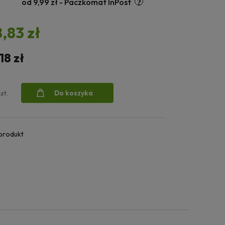
od 9,99 zł
- Paczkomat InPost
8,83 zł
,18 zł
Do koszyka
szt.
 produkt