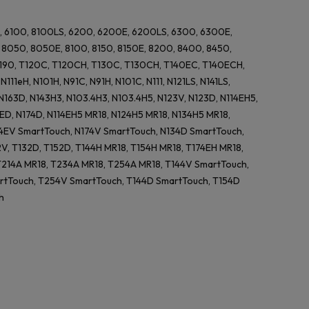
E, 6100, 8100LS, 6200, 6200E, 6200LS, 6300, 6300E,
8050, 8050E, 8100, 8150, 8150E, 8200, 8400, 8450,
 T190, T120C, T120CH, T130C, T130CH, T140EC, T140ECH,
1eH, N101H, N91C, N91H, N101C, N111, N121LS, N141LS,
 N163D, N143H3, N103.4H3, N103.4H5, N123V, N123D, N114EH5,
4ED, N174D, N114EH5 MR18, N124H5 MR18, N134H5 MR18,
54EV SmartTouch, N174V SmartTouch, N134D SmartTouch,
2V, T132D, T152D, T144H MR18, T154H MR18, T174EH MR18,
T214A MR18, T234A MR18, T254A MR18, T144V SmartTouch,
rtTouch, T254V SmartTouch, T144D SmartTouch, T154D
h