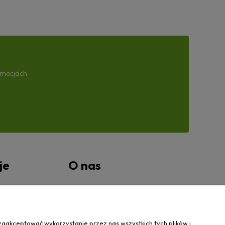
omocjach.
je
O nas
tności
Kontakt Wanovis
O nas
zaakceptować wykorzystanie przez nas wszystkich tych plików i