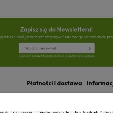
Zapisz się do Newslettera!
ój adres e-mail, jeżeli chcesz otrzymywać informacje o nowościach i pr
Twoje dane będą przetwarzane zgodnie z naszą
polityką prywatności
Płatności i dostawa
Informac
Czas i koszty dostawy
Polityka prywa
anie strony i pomagają nam dostosować ofertę do Twoich potrzeb. Możesz 