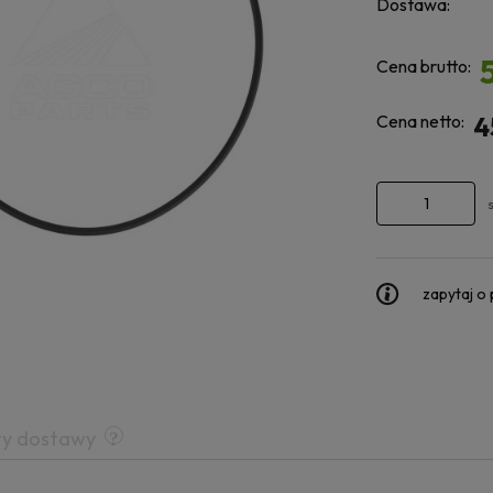
Dostawa:
Cena brutto:
Cena netto:
4
zapytaj o
ty dostawy