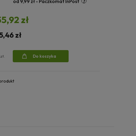
od 9,99 zł
- Paczkomat InPost
55,92 zł
5,46 zł
Do koszyka
szt.
 produkt