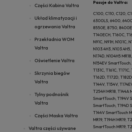
Pasuje do Valtra:
Części Kabina Valtra
C100, C110, C120, C
Układ klimatyzacji i
6300LS, 6400, 6400
ogrzewania Valtra
8550E, 8750, 8400E,
T140ECH, T160C, T16
Przekładnia WOM
N91C, N91H, N101C, N
Valtra
N103.4H3, N103.4H5, 
N174D, N104H5 MR18,
Oświetlenie Valtra
N154EV SmartTouch, 
T131C, T161C, T171C, 
Skrzynia biegów
T162D, T172D, T182D
Valtra
T144V, T154V, T174E
T254H MR18, T144A M
Tylny podnośnik
SmartTouch, T194V 
Valtra
SmartTouch, T194D S
T144V SmartTouch M
Części Maska Valtra
MR19, T194H MR19, T
SmartTouch MR19, T
Valtra części używane