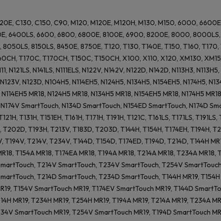
120E, C130, C150, C90, M120, M120E, M120H, M130, M150, 6000, 6600
E, 6400LS, 6600, 6800, 6800E, 8100E, 6900, 8200E, 8000, 8000LS, 8
 8050LS, 8150LS, 8450E, 8750E, T120, T130, T140E, T150, T160, T170
0CH, T170C, T170CH, T150C, T150CH, X100, X110, X120, XM130, XM150, 
111, N121LS, N141LS, N111ELS, N122V, N142V, N122D, N142D, N113H3, N113H
N123V, N123D, N104H5, N114EH5, N124H5, N134H5, N154EH5, N174H5, N13
 N114EH5 MR18, N124H5 MR18, N134H5 MR18, N154EH5 MR18, N174H5 MR18
N174V SmartTouch, N134D SmartTouch, N154ED SmartTouch, N174D Sma
T121H, T131H, T151EH, T161H, T171H, T191H, T121C, T161LS, T171LS, T191L
, T202D, T193H, T213V, T183D, T203D, T144H, T154H, T174EH, T194H, T2
V, T194V, T214V, T234V, T144D, T154D, T174ED, T194D, T214D, T144H MR
R18, T154A MR18, T174EA MR18, T194A MR18, T214A MR18, T234A MR18,
SmartTouch, T214V SmartTouch, T234V SmartTouch, T254V SmartTouch
martTouch, T214D SmartTouch, T234D SmartTouch, T144H MR19, T154H M
R19, T154V SmartTouch MR19, T174EV SmartTouch MR19, T144D SmartTo
214H MR19, T234H MR19, T254H MR19, T194A MR19, T214A MR19, T234A M
234V SmartTouch MR19, T254V SmartTouch MR19, T194D SmartTouch MR