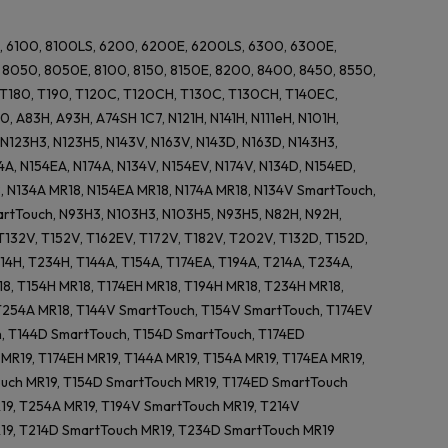
E, 6100, 8100LS, 6200, 6200E, 6200LS, 6300, 6300E,
050, 8050E, 8100, 8150, 8150E, 8200, 8400, 8450, 8550,
, T180, T190, T120C, T120CH, T130C, T130CH, T140EC,
A83H, A93H, A74SH 1C7, N121H, N141H, N111eH, N101H,
5, N123H3, N123H5, N143V, N163V, N143D, N163D, N143H3,
4A, N154EA, N174A, N134V, N154EV, N174V, N134D, N154ED,
, N134A MR18, N154EA MR18, N174A MR18, N134V SmartTouch,
rtTouch, N93H3, N103H3, N103H5, N93H5, N82H, N92H,
S, T132V, T152V, T162EV, T172V, T182V, T202V, T132D, T152D,
14H, T234H, T144A, T154A, T174EA, T194A, T214A, T234A,
18, T154H MR18, T174EH MR18, T194H MR18, T234H MR18,
 T254A MR18, T144V SmartTouch, T154V SmartTouch, T174EV
, T144D SmartTouch, T154D SmartTouch, T174ED
R19, T174EH MR19, T144A MR19, T154A MR19, T174EA MR19,
uch MR19, T154D SmartTouch MR19, T174ED SmartTouch
R19, T254A MR19, T194V SmartTouch MR19, T214V
19, T214D SmartTouch MR19, T234D SmartTouch MR19