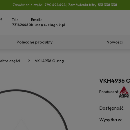
Zamówienia części:
790 494 494
| Zamówienia filtry:
531 338 338
y?
Tel.:
Email.:
!
731424460
biuro@e-ciagnik.pl
Polecane produkty
Nowości
altra części
VKH4936 O-ring
VKH4936 O
Producent:
Dostępność:
Wysyłka w: