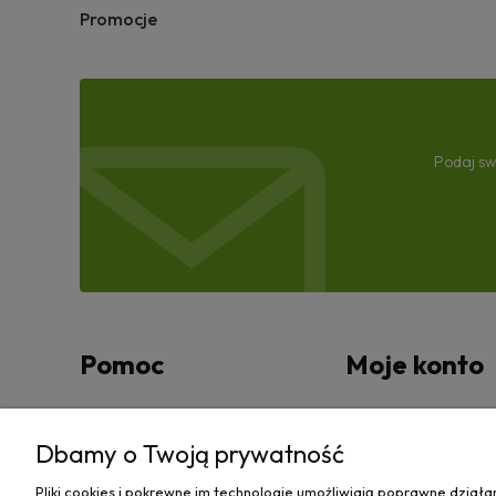
Promocje
Podaj sw
Pomoc
Moje konto
Zwroty i reklamacje
Twoje zamówienia
Dbamy o Twoją prywatność
Regulamin
Ustawienia konta
Pliki cookies i pokrewne im technologie umożliwiają poprawne dział