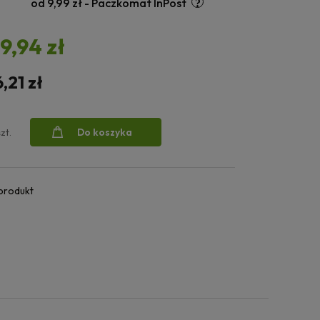
od 9,99 zł
- Paczkomat InPost
19,94 zł
6,21 zł
Do koszyka
szt.
 produkt