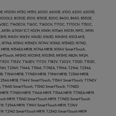
20E, M120H, M130, M150, 6000, 6600E, 6100, 6200, 6200E,
000LS, 8050E, 8100, 8150E, 8200, 8400, 8450, 8550E,
T140EC, T140ECH, T160C, T160CH, T170C, T170CH, T150C,
93H, A74SH 1C7, N121H, N141H, N111eH, N101H, N91C, N91H,
123H5, N143V, N163V, N143D, N163D, N143H3, N103.4H3,
 N174A, N134V, N154EV, N174V, N134D, N154ED, N174D,
 MR18, N154EA MR18, N174A MR18, N134V SmartTouch,
rtTouch, N93H3, N103H3, N103H5, N93H5, N82H, N92H,
S, T132V, T152V, T162EV, T172V, T182V, T202V, T132D, T152D,
14H, T234H, T144A, T154A, T174EA, T194A, T214A, T234A,
18, T154H MR18, T174EH MR18, T194H MR18, T234H MR18,
 T254A MR18, T144V SmartTouch, T154V SmartTouch, T174EV
, T144D SmartTouch, T154D SmartTouch, T174ED
R19, T174EH MR19, T144A MR19, T154A MR19, T174EA MR19,
uch MR19, T154D SmartTouch MR19, T174ED SmartTouch
R19, T254A MR19, T194V SmartTouch MR19, T214V
19, T214D SmartTouch MR19, T234D SmartTouch MR19