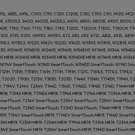
75L, A85L, A95L, C100, C110, C120, C120E, C130, C150, C90, M120, M1
E, 6300LS, 6400, 6400E, 6400LS, 6600, 6800, 6800E, 6900, 8000, 8
140E, T150, T160, T170, T180, T190, T120C, T120CH, T130C, T130CH, 
0, X110, X120, XM130, XM150, A72, A82, A92, A72L, A82L, A92L, A83H, A
 N141LS, N111ELS, N122V, N142V, N122D, N142D, N113H3, N113H5, N123H3, N
3D, N104H5, N114EH5, N124H5, N134H5, N154EH5, N174H5, N134A, N154EA,
5 MR18, N124H5 MR18, N134H5 MR18, N154EH5 MR18, N174H5 MR18, N134A
N174V SmartTouch, N134D SmartTouch, N154ED SmartTouch, N174D Sma
T121H, T131H, T151EH, T161H, T171H, T191H, T121C, T161LS, T171LS, T191L
, T202D, T193H, T213V, T183D, T203D, T144H, T154H, T174EH, T194H, T2
V, T194V, T214V, T234V, T144D, T154D, T174ED, T194D, T214D, T144H MR
R18, T154A MR18, T174EA MR18, T194A MR18, T214A MR18, T234A MR18,
SmartTouch, T214V SmartTouch, T234V SmartTouch, T254V SmartTouch
martTouch, T214D SmartTouch, T234D SmartTouch, T144H MR19, T154H M
R19, T154V SmartTouch MR19, T174EV SmartTouch MR19, T144D SmartTo
214H MR19, T234H MR19, T254H MR19, T194A MR19, T214A MR19, T234A M
234V SmartTouch MR19, T254V SmartTouch MR19, T194D SmartTouch MR