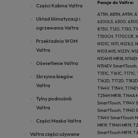
Pasuje do Valtra:
Części Kabina Valtra
A75N, A85N, A95N, A
Układ klimatyzacji i
6200LS, 6300, 6300
ogrzewania Valtra
8750, T120, T130, T
T150CH, T170CCR, X10
Przekładnia WOM
N101C, N111, N121LS,
Valtra
N103.4H5, N123V, N12
N104H5 MR18, N114EH
Oświetlenie Valtra
N154EV SmartTouch, 
T131C, T161C, T171C, 
Skrzynia biegów
T162D, T172D, T182D
Valtra
T144V, T154V, T174E
T254H MR18, T144A M
Tylny podnośnik
SmartTouch, T194V 
Valtra
SmartTouch, T194D S
T144V SmartTouch M
Części Maska Valtra
MR19, T194H MR19, T
SmartTouch MR19, T
Valtra części używane