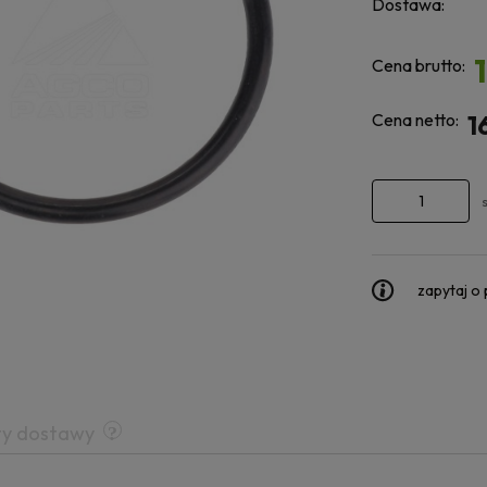
Dostawa:
Cena brutto:
Cena netto:
1
zapytaj o
ty dostawy