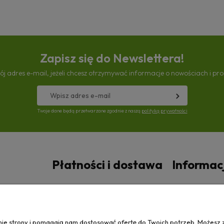
Zapisz się do Newslettera!
ój adres e-mail, jeżeli chcesz otrzymywać informacje o nowościach i pr
Twoje dane będą przetwarzane zgodnie z naszą
polityką prywatności
Płatności i dostawa
Informac
Czas i koszty dostawy
Polityka prywa
anie strony i pomagają nam dostosować ofertę do Twoich potrzeb. Możesz 