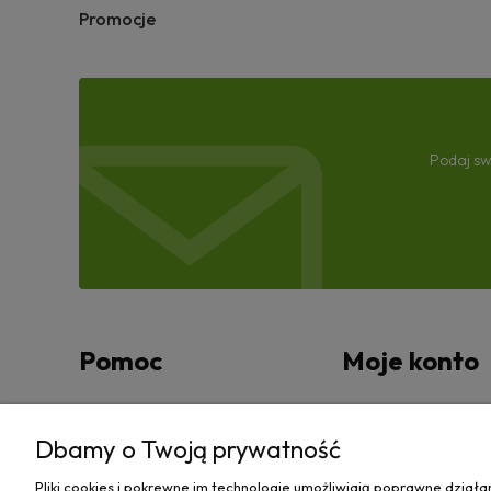
Promocje
Podaj sw
Pomoc
Moje konto
Zwroty i reklamacje
Twoje zamówienia
Dbamy o Twoją prywatność
Regulamin
Ustawienia konta
Pliki cookies i pokrewne im technologie umożliwiają poprawne dział