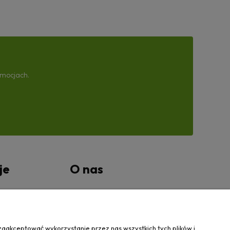
omocjach.
je
O nas
tności
Kontakt Wanovis
O nas
zaakceptować wykorzystanie przez nas wszystkich tych plików i