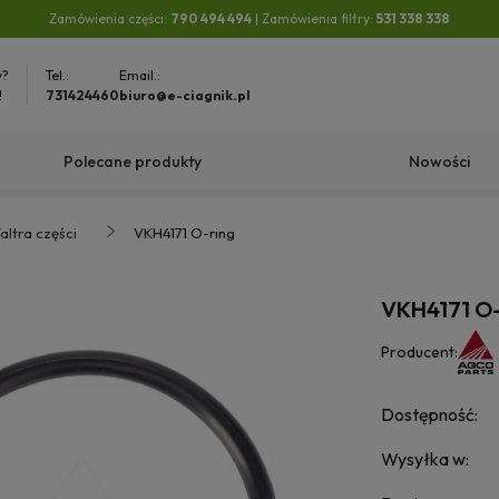
Zamówienia części:
790 494 494
| Zamówienia filtry:
531 338 338
y?
Tel.:
Email.:
!
731424460
biuro@e-ciagnik.pl
Polecane produkty
Nowości
altra części
VKH4171 O-ring
VKH4171 O-
Producent:
Dostępność:
Wysyłka w: