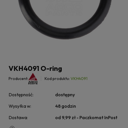
VKH4091 O-ring
Producent:
Kod produktu:
VKH4091
Dostępność:
dostępny
Wysyłka w:
48 godzin
Dostawa:
od 9,99 zł
- Paczkomat InPost