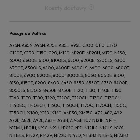
Koszty dostawy
Pasuje do Valtra:
A75N, A85N, A95N, A75L, A85L, A95L, C100, C110, C120,
C120E, C130, C150, C90, M120, M120E, M120H, M130, M150,
6000, 6600E, 6100, 8100LS, 6200, 6200E, 6200LS, 6300,
6300E, 6300LS, 6400, 6400E, 6400LS, 6600, 6800, 6800E,
8100E, 6900, 8200E, 8000, 8000LS, 8050, 8050E, 8100,
8150, 8150E, 8200, 8400, 8450, 8550, 8550E, 8750, 8400E,
8050LS, 8150LS, 8450E, 8750E, T120, T130, T140E, T150,
T160, T170, T180, T190, T120C, T120CH, T130C, T130CH,
T140EC, T140ECH, T160C, T160CH, T170C, T170CH, T150C,
T150CH, X100, X110, X120, XM130, XM150, A72, A82, A92,
A72L, A82L, A92L, A83H, A93H, A74SH 1C7, N121H, N141H,
N111eH, N101H, N91C, N91H, N101C, N111, N121LS, N141LS, N101,
N111ELS, N122V, N142V, N122D, N142D, N113H3, N113H5, N123H3,