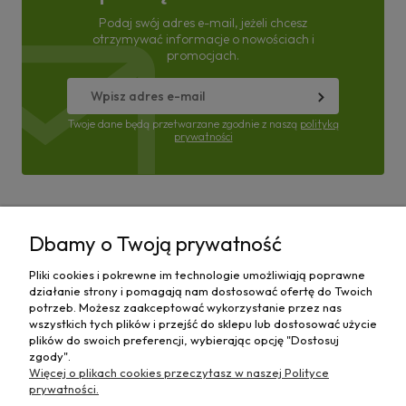
Podaj swój adres e-mail, jeżeli chcesz
otrzymywać informacje o nowościach i
promocjach.
Twoje dane będą przetwarzane zgodnie z naszą
polityką
prywatności
Pomoc
Dbamy o Twoją prywatność
Moje konto
Pliki cookies i pokrewne im technologie umożliwiają poprawne
działanie strony i pomagają nam dostosować ofertę do Twoich
Płatności i dostawa
potrzeb. Możesz zaakceptować wykorzystanie przez nas
wszystkich tych plików i przejść do sklepu lub dostosować użycie
plików do swoich preferencji, wybierając opcję "Dostosuj
Informacje
zgody".
Więcej o plikach cookies przeczytasz w naszej Polityce
O nas
prywatności.