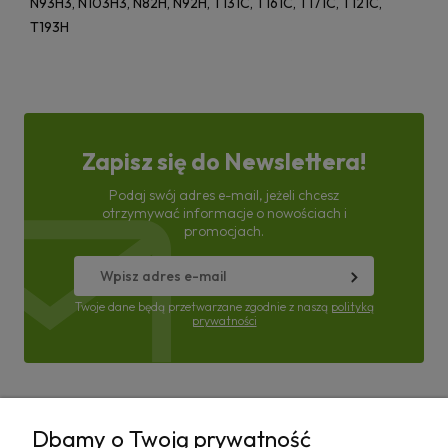
N93H3, N103H3, N82H, N92H, T131C, T161C, T171C, T121C,
T193H
Zapisz się do Newslettera!
Podaj swój adres e-mail, jeżeli chcesz
otrzymywać informacje o nowościach i
promocjach.
Twoje dane będą przetwarzane zgodnie z naszą
polityką
prywatności
Pomoc
Dbamy o Twoją prywatność