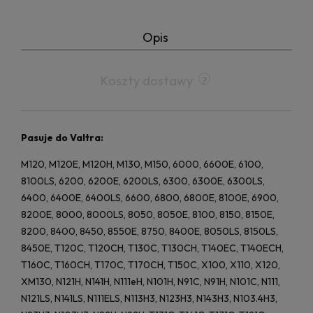
Opis
Koszty dostawy
Pasuje do Valtra:
M120, M120E, M120H, M130, M150, 6000, 6600E, 6100,
8100LS, 6200, 6200E, 6200LS, 6300, 6300E, 6300LS,
6400, 6400E, 6400LS, 6600, 6800, 6800E, 8100E, 6900,
8200E, 8000, 8000LS, 8050, 8050E, 8100, 8150, 8150E,
8200, 8400, 8450, 8550E, 8750, 8400E, 8050LS, 8150LS,
8450E, T120C, T120CH, T130C, T130CH, T140EC, T140ECH,
T160C, T160CH, T170C, T170CH, T150C, X100, X110, X120,
XM130, N121H, N141H, N111eH, N101H, N91C, N91H, N101C, N111,
N121LS, N141LS, N111ELS, N113H3, N123H3, N143H3, N103.4H3,