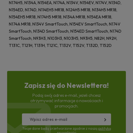
N174H5, N134A, N154EA, N174A, N134V, N154EV, N174V, N134D,
N154ED, N174D, N114EH5 MR18, N124H5 MR18, N134H5 MR18,
N154EH5 MR18, N174H5 MR18, N134A MR18, N154EA MR18,
N174A MR18, N134V SmartTouch, N154EV SmartTouch, N174V
SmartTouch, N134D SmartTouch, N154ED SmartTouch, N174D
SmartTouch, N93H3, N103H3, N103H5, N93H5, N82H, N92H,
T131C, T121H, T131H, T121C, T132V, T152V, T132D, T152D
Zapisz się do Newslettera!
Podaj swój adres e-mail, jeżeli chcesz
otrzymywać informacje o nowościach i
promocjach.
Twoje dane będą przetwarzane zgodnie z naszą
polityką
prywatności