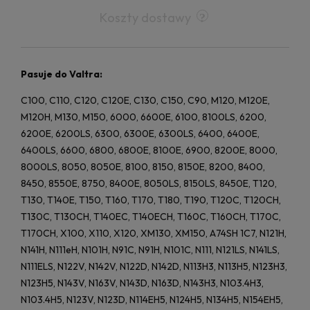
Koszty dostawy
Pasuje do Valtra:
C100, C110, C120, C120E, C130, C150, C90, M120, M120E,
M120H, M130, M150, 6000, 6600E, 6100, 8100LS, 6200,
6200E, 6200LS, 6300, 6300E, 6300LS, 6400, 6400E,
6400LS, 6600, 6800, 6800E, 8100E, 6900, 8200E, 8000,
8000LS, 8050, 8050E, 8100, 8150, 8150E, 8200, 8400,
8450, 8550E, 8750, 8400E, 8050LS, 8150LS, 8450E, T120,
T130, T140E, T150, T160, T170, T180, T190, T120C, T120CH,
T130C, T130CH, T140EC, T140ECH, T160C, T160CH, T170C,
T170CH, X100, X110, X120, XM130, XM150, A74SH 1C7, N121H,
N141H, N111eH, N101H, N91C, N91H, N101C, N111, N121LS, N141LS,
N111ELS, N122V, N142V, N122D, N142D, N113H3, N113H5, N123H3,
N123H5, N143V, N163V, N143D, N163D, N143H3, N103.4H3,
N103.4H5, N123V, N123D, N114EH5, N124H5, N134H5, N154EH5,