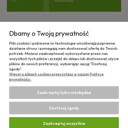
Pomoc
Dbamy o Twoją prywatność
Moje konto
Pliki cookies i pokrewne im technologie umożliwiają poprawne
działanie strony i pomagają nam dostosować ofertę do Twoich
Płatności i dostawa
potrzeb. Możesz zaakceptować wykorzystanie przez nas
wszystkich tych plików i przejść do sklepu lub dostosować użycie
plików do swoich preferencji, wybierając opcję "Dostosuj
Informacje
zgody".
Więcej o plikach cookies przeczytasz w naszej Polityce
O nas
prywatności.
Zaakceptuj tylko niezbędne
Dostosuj zgody
Sklep rolniczy z częściami do maszyn E-ciągnik |
Wierzchosławice 43, 88-140 Gniewkowo | E-mail:
biuro@e-
Zaakceptuj wszystkie
ciagnik.pl
| Tel.:
731 424 460
| NIP: 5562573838 | REGON: