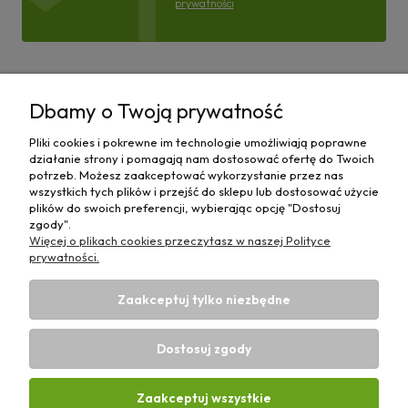
prywatności
Pomoc
Dbamy o Twoją prywatność
Moje konto
Pliki cookies i pokrewne im technologie umożliwiają poprawne
działanie strony i pomagają nam dostosować ofertę do Twoich
Płatności i dostawa
potrzeb. Możesz zaakceptować wykorzystanie przez nas
wszystkich tych plików i przejść do sklepu lub dostosować użycie
plików do swoich preferencji, wybierając opcję "Dostosuj
Informacje
zgody".
Więcej o plikach cookies przeczytasz w naszej Polityce
O nas
prywatności.
Zaakceptuj tylko niezbędne
Dostosuj zgody
Sklep rolniczy z częściami do maszyn E-ciągnik |
Wierzchosławice 43, 88-140 Gniewkowo | E-mail:
biuro@e-
Zaakceptuj wszystkie
ciagnik.pl
| Tel.:
731 424 460
| NIP: 5562573838 | REGON: