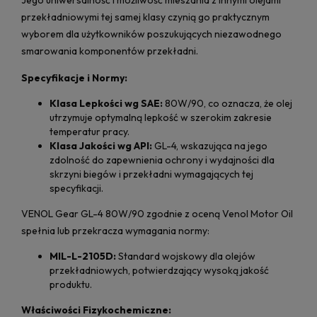
Jego uniwersalność i możliwość mieszania z innymi olejami
przekładniowymi tej samej klasy czynią go praktycznym
wyborem dla użytkowników poszukujących niezawodnego
smarowania komponentów przekładni.
Specyfikacje i Normy:
Klasa Lepkości wg SAE:
80W/90, co oznacza, że olej
utrzymuje optymalną lepkość w szerokim zakresie
temperatur pracy.
Klasa Jakości wg API:
GL-4, wskazująca na jego
zdolność do zapewnienia ochrony i wydajności dla
skrzyni biegów i przekładni wymagających tej
specyfikacji.
VENOL Gear GL-4 80W/90 zgodnie z oceną Venol Motor Oil
spełnia lub przekracza wymagania normy:
MIL-L-2105D:
Standard wojskowy dla olejów
przekładniowych, potwierdzający wysoką jakość
produktu.
Właściwości Fizykochemiczne: