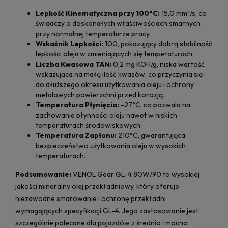
Lepkość Kinematyczna przy 100°C:
15,0 mm²/s, co
świadczy o doskonałych właściwościach smarnych
przy normalnej temperaturze pracy.
Wskaźnik Lepkości:
100, pokazujący dobrą stabilność
lepkości oleju w zmieniających się temperaturach.
Liczba Kwasowa TAN:
0,2 mg KOH/g, niska wartość
wskazująca na małą ilość kwasów, co przyczynia się
do dłuższego okresu użytkowania oleju i ochrony
metalowych powierzchni przed korozją.
Temperatura Płynięcia:
-27°C, co pozwala na
zachowanie płynności oleju nawet w niskich
temperaturach środowiskowych.
Temperatura Zapłonu:
210°C, gwarantująca
bezpieczeństwo użytkowania oleju w wysokich
temperaturach.
Podsumowanie:
VENOL Gear GL-4 80W/90 to wysokiej
jakości mineralny olej przekładniowy, który oferuje
niezawodne smarowanie i ochronę przekładni
wymagających specyfikacji GL-4. Jego zastosowanie jest
szczególnie polecane dla pojazdów z średnio i mocno