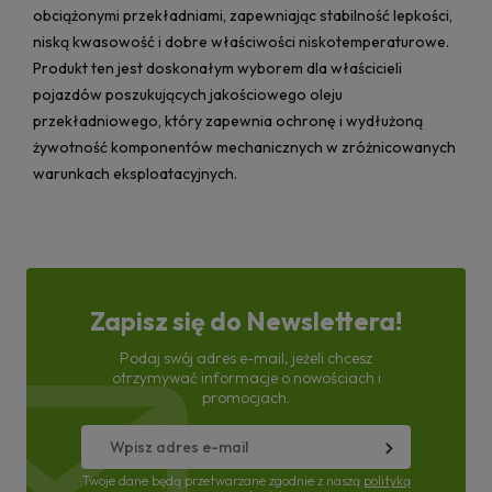
obciążonymi przekładniami, zapewniając stabilność lepkości,
niską kwasowość i dobre właściwości niskotemperaturowe.
Produkt ten jest doskonałym wyborem dla właścicieli
pojazdów poszukujących jakościowego oleju
przekładniowego, który zapewnia ochronę i wydłużoną
żywotność komponentów mechanicznych w zróżnicowanych
warunkach eksploatacyjnych.
Zapisz się do Newslettera!
Podaj swój adres e-mail, jeżeli chcesz
otrzymywać informacje o nowościach i
promocjach.
Twoje dane będą przetwarzane zgodnie z naszą
polityką