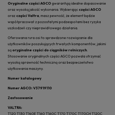
Oryginalne części AGCO
gwarantują idealne dopasowanie
oraz wysoką jakość wykonania. Wybierając
części AGCO
oraz
części Valtra
, masz pewność, że element będzie
współpracował z pozostałymi podzespołami bez ryzyka
uszkodzeń czy nieprawidłowego działania.
Oferowana rura osi to sprawdzone rozwiązanie dla
użytkowników poszukujących trwałych komponentów, jakimi
są
oryginalne części do ciągników rolniczych
.
Stosowanie oryginalnych części AGCO pozwala utrzymać
wysoką sprawność techniczną oraz bezpieczeństwo
użytkowania maszyny.
Numer katalogowy
Numer AGCO: V37919110
Zastosowanie
VALTRA:
T120 T130 T140E T160 T160C T170 T170C T170CH T120C