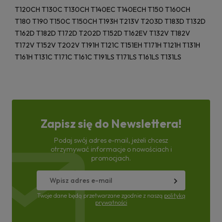
T120CH T130C T130CH T140EC T140ECH T150 T160CH
T180 T190 T150C T150CH T193H T213V T203D T183D T132D
T162D T182D T172D T202D T152D T162EV T132V T182V
T172V T152V T202V T191H T121C T151EH T171H T121H T131H
T161H T131C T171C T161C T191LS T171LS T161LS T131LS
Zapisz się do Newslettera!
Podaj swój adres e-mail, jeżeli chcesz
otrzymywać informacje o nowościach i
promocjach.
Twoje dane będą przetwarzane zgodnie z naszą
polityką
prywatności