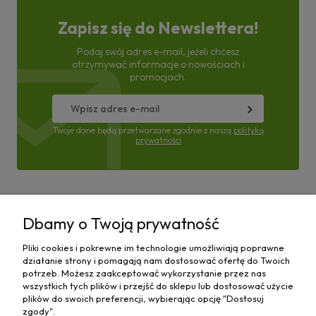
Zapisz się do Newslettera!
Podaj swój adres e-mail, jeżeli chcesz
otrzymywać informacje o nowościach i
promocjach.
Twoje dane będą przetwarzane zgodnie z naszą
polityką
prywatności
Pomoc
Dbamy o Twoją prywatność
Moje konto
Pliki cookies i pokrewne im technologie umożliwiają poprawne
działanie strony i pomagają nam dostosować ofertę do Twoich
Płatności i dostawa
potrzeb. Możesz zaakceptować wykorzystanie przez nas
wszystkich tych plików i przejść do sklepu lub dostosować użycie
plików do swoich preferencji, wybierając opcję "Dostosuj
Informacje
zgody".