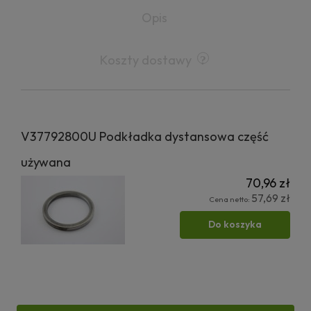
Opis
Koszty dostawy
V37792800U Podkładka dystansowa część
używana
70,96 zł
57,69 zł
Cena netto:
Do koszyka