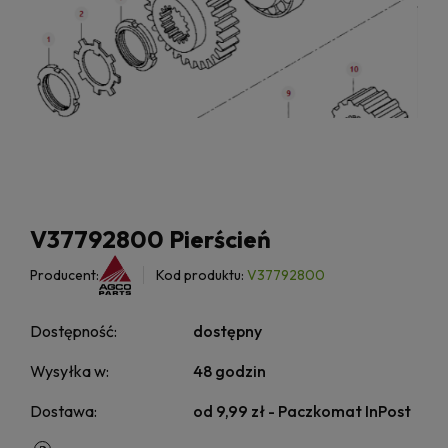
V37792800 Pierścień
Producent:
Kod produktu:
V37792800
Dostępność:
dostępny
Wysyłka w:
48 godzin
Dostawa:
od 9,99 zł
- Paczkomat InPost