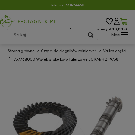
Telefon:
731424460
Do darmowej dostawy:
400,00 zł
Menu
Strona główna
Części do ciągników rolniczych
Valtra części
V37768000 Wałek ataku koło talerzowe 50 KM/H Z=9/38