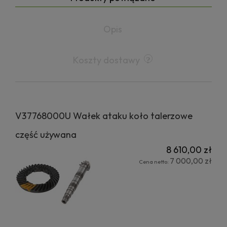
Opis
Koszty dostawy
V37768000U Wałek ataku koło talerzowe
część używana
8 610,00 zł
7 000,00 zł
Cena netto: