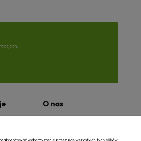
omocjach.
je
O nas
tności
Kontakt Wanovis
O nas
zaakceptować wykorzystanie przez nas wszystkich tych plików i