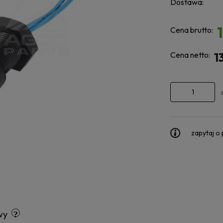
Dostawa:
Cena brutto:
Cena netto:
1
zapytaj o
wy