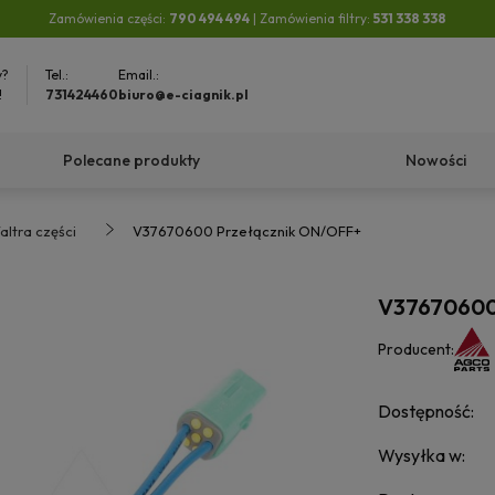
Zamówienia części:
790 494 494
| Zamówienia filtry:
531 338 338
y?
Tel.:
Email.:
!
731424460
biuro@e-ciagnik.pl
Polecane produkty
Nowości
altra części
V37670600 Przełącznik ON/OFF+
V37670600
Producent:
Dostępność:
Wysyłka w: