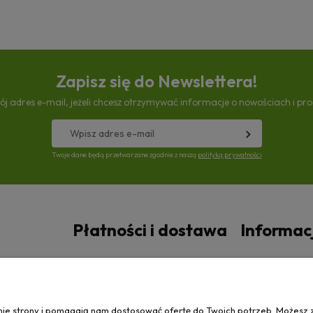
Zapisz się do Newslettera!
ój adres e-mail, jeżeli chcesz otrzymywać informacje o nowościach i pr
Twoje dane będą przetwarzane zgodnie z naszą
polityką prywatności
Płatności i dostawa
Informac
Czas i koszty dostawy
Polityka prywa
anie strony i pomagają nam dostosować ofertę do Twoich potrzeb. Możesz 