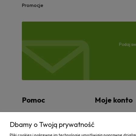
Promocje
Podaj sw
Pomoc
Moje konto
Zwroty i reklamacje
Twoje zamówienia
Dbamy o Twoją prywatność
Regulamin
Ustawienia konta
Pliki cookies i pokrewne im technologie umożliwiają poprawne dział