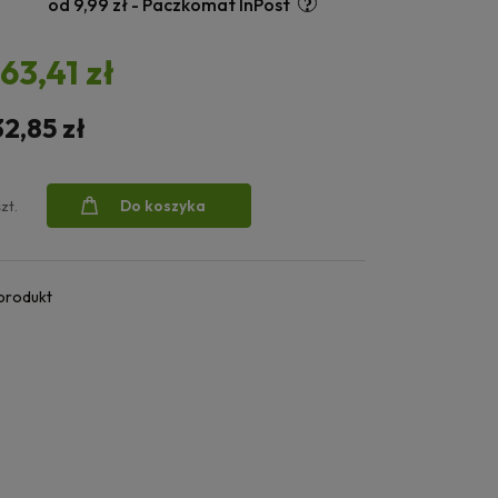
od 9,99 zł
- Paczkomat InPost
163,41 zł
32,85 zł
Do koszyka
szt.
 produkt