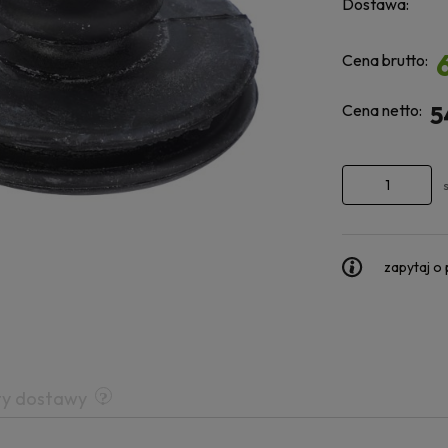
Dostawa:
Cena brutto:
Cena netto:
5
zapytaj o
ty dostawy