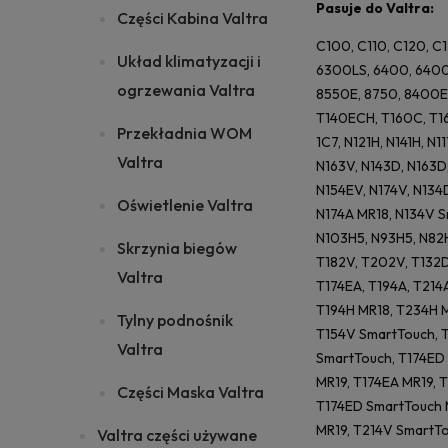
Pasuje do Valtra:
Części Kabina Valtra
C100, C110, C120, C
Układ klimatyzacji i
6300LS, 6400, 6400
ogrzewania Valtra
8550E, 8750, 8400E,
T140ECH, T160C, T1
Przekładnia WOM
1C7, N121H, N141H, N1
Valtra
N163V, N143D, N163D,
N154EV, N174V, N134
Oświetlenie Valtra
N174A MR18, N134V S
N103H5, N93H5, N82H,
Skrzynia biegów
T182V, T202V, T132D
Valtra
T174EA, T194A, T214
T194H MR18, T234H M
Tylny podnośnik
T154V SmartTouch, 
Valtra
SmartTouch, T174ED 
MR19, T174EA MR19, 
Części Maska Valtra
T174ED SmartTouch M
MR19, T214V SmartT
Valtra części używane