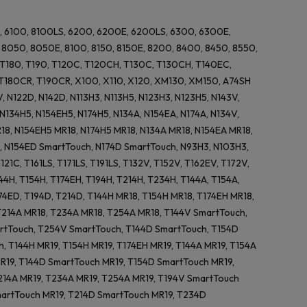
E, 6100, 8100LS, 6200, 6200E, 6200LS, 6300, 6300E,
050, 8050E, 8100, 8150, 8150E, 8200, 8400, 8450, 8550,
, T180, T190, T120C, T120CH, T130C, T130CH, T140EC,
180CR, T190CR, X100, X110, X120, XM130, XM150, A74SH
42V, N122D, N142D, N113H3, N113H5, N123H3, N123H5, N143V,
N134H5, N154EH5, N174H5, N134A, N154EA, N174A, N134V,
18, N154EH5 MR18, N174H5 MR18, N134A MR18, N154EA MR18,
, N154ED SmartTouch, N174D SmartTouch, N93H3, N103H3,
121C, T161LS, T171LS, T191LS, T132V, T152V, T162EV, T172V,
4H, T154H, T174EH, T194H, T214H, T234H, T144A, T154A,
174ED, T194D, T214D, T144H MR18, T154H MR18, T174EH MR18,
T214A MR18, T234A MR18, T254A MR18, T144V SmartTouch,
rtTouch, T254V SmartTouch, T144D SmartTouch, T154D
 T144H MR19, T154H MR19, T174EH MR19, T144A MR19, T154A
R19, T144D SmartTouch MR19, T154D SmartTouch MR19,
T214A MR19, T234A MR19, T254A MR19, T194V SmartTouch
martTouch MR19, T214D SmartTouch MR19, T234D