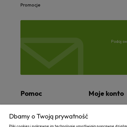
Promocje
Podaj sw
Pomoc
Moje konto
Zwroty i reklamacje
Twoje zamówienia
Dbamy o Twoją prywatność
Regulamin
Ustawienia konta
Pliki cookies i pokrewne im technologie umożliwiają poprawne dział