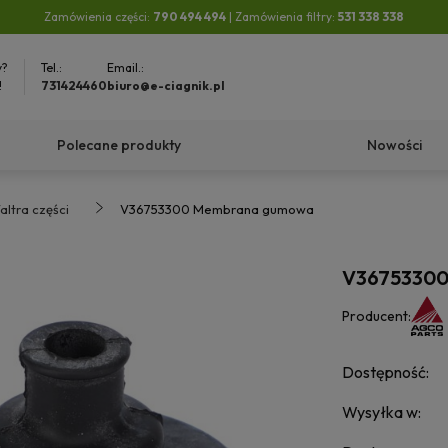
Zamówienia części:
790 494 494
| Zamówienia filtry:
531 338 338
y?
Tel.:
Email.:
!
731424460
biuro@e-ciagnik.pl
Polecane produkty
Nowości
altra części
V36753300 Membrana gumowa
V36753300
Producent:
Dostępność:
Wysyłka w: