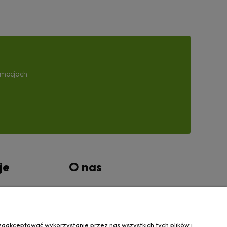
omocjach.
je
O nas
tności
Kontakt Wanovis
O nas
zaakceptować wykorzystanie przez nas wszystkich tych plików i