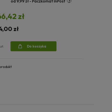
od 9,99 zł
- Paczkomat InPost
66,42 zł
4,00 zł
Do koszyka
szt.
 produkt