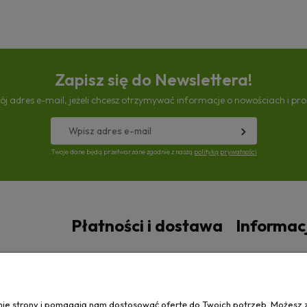
Zapisz się do Newslettera!
ój adres e-mail, jeżeli chcesz otrzymywać informacje o nowościach i pr
Twoje dane będą przetwarzane zgodnie z naszą
polityką prywatności
Płatności i dostawa
Informac
Czas i koszty dostawy
Polityka prywa
anie strony i pomagają nam dostosować ofertę do Twoich potrzeb. Możesz 