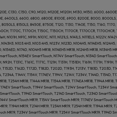
120E, C130, C150, C90, M120, M120E, M120H, M130, M150, 6000, 6600
E, 6400LS, 6600, 6800, 6800E, 8100E, 6900, 8200E, 8000, 8000LS, 8
 8050LS, 8150LS, 8450E, 8750E, T120, T130, T140E, T150, T160, T170
60CH, T170C, T170CH, T150C, T150CH, T170CR, T170CCR, T170CHCR, T
11eH, N101H, N91C, N91H, N101C, N111, N121LS, N141LS, N111ELS, N122V, N1
 N143H3, N103.4H3, N103.4H5, N123V, N123D, N104H5, N114EH5, N124H5, 
D, N154ED, N174D, N104H5 MR18, N114EH5 MR18, N124H5 MR18, N134H5 MR
martTouch, N154EV SmartTouch, N174V SmartTouch, N134D SmartTouch
 N92H, T131C, T161C, T171C, T121H, T131H, T151EH, T161H, T171H, T191H, T
, T152D, T162D, T172D, T182D, T202D, T193H, T213V, T183D, T203D, T14
A, T234A, T144V, T154V, T174EV, T194V, T214V, T234V, T144D, T154D, T
R18, T254H MR18, T144A MR18, T154A MR18, T174EA MR18, T194A MR18, 
T174EV SmartTouch, T194V SmartTouch, T214V SmartTouch, T234V Sma
SmartTouch, T194D SmartTouch, T214D SmartTouch, T234D SmartTouch,
T144V SmartTouch MR19, T154V SmartTouch MR19, T174EV SmartTouch M
R19, T194H MR19, T214H MR19, T234H MR19, T254H MR19, T194A MR19, 
ouch MR19, T234V SmartTouch MR19, T254V SmartTouch MR19, T194D S