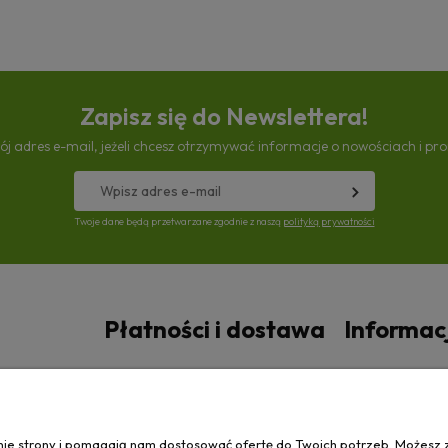
Zapisz się do Newslettera!
ój adres e-mail, jeżeli chcesz otrzymywać informacje o nowościach i pr
Twoje dane będą przetwarzane zgodnie z naszą
polityką prywatności
Płatności i dostawa
Informac
Czas i koszty dostawy
Polityka prywa
anie strony i pomagają nam dostosować ofertę do Twoich potrzeb. Możesz 