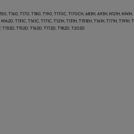
50, T160, T170, T180, T190, T170C, T170CH, A83H, A93H, N121H, N141H, N1
N142D, T131C, T161C, T171C, T121H, T131H, T151EH, T161H, T171H, T191H, T
, T132D, T152D, T162D, T172D, T182D, T202D