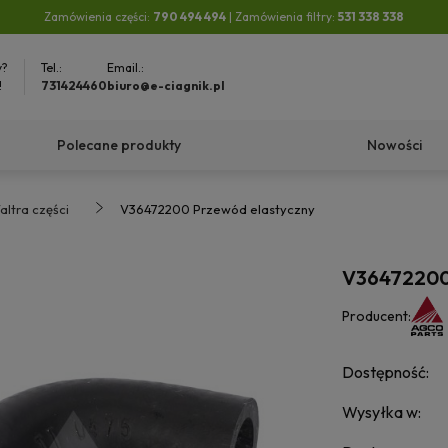
Zamówienia części:
790 494 494
| Zamówienia filtry:
531 338 338
y?
Tel.:
Email.:
!
731424460
biuro@e-ciagnik.pl
Polecane produkty
Nowości
altra części
V36472200 Przewód elastyczny
V36472200
Producent:
Dostępność:
Wysyłka w: