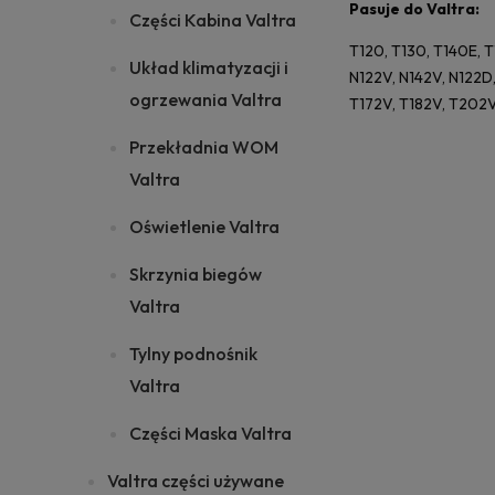
Pasuje do Valtra:
Części Kabina Valtra
T120, T130, T140E, T1
Układ klimatyzacji i
N122V, N142V, N122D, 
ogrzewania Valtra
T172V, T182V, T202V
Przekładnia WOM
Valtra
Oświetlenie Valtra
Skrzynia biegów
Valtra
Tylny podnośnik
Valtra
Części Maska Valtra
Valtra części używane