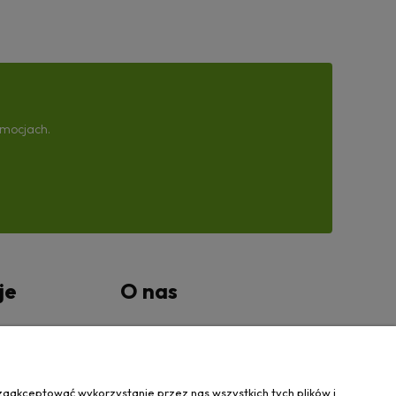
omocjach.
je
O nas
tności
Kontakt Wanovis
O nas
zaakceptować wykorzystanie przez nas wszystkich tych plików i