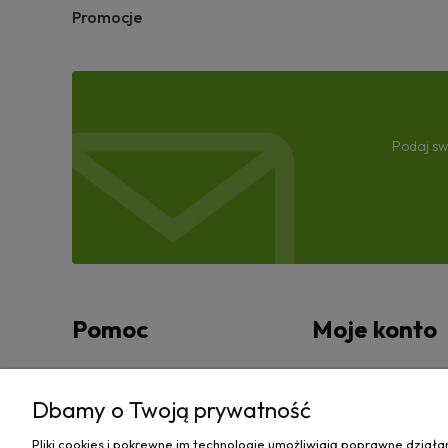
Promocje
Podaj sw
Pomoc
Moje konto
Zwroty i reklamacje
Twoje zamówienia
Dbamy o Twoją prywatność
Regulamin
Ustawienia konta
Pliki cookies i pokrewne im technologie umożliwiają poprawne dział