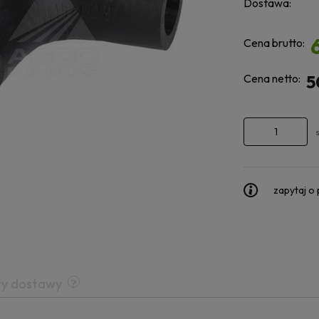
Dostawa:
Cena brutto:
Cena netto:
5
zapytaj o
ty dostawy