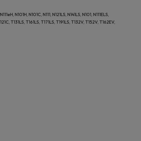
11eH, N101H, N101C, N111, N121LS, N141LS, N101, N111ELS,
121C, T131LS, T161LS, T171LS, T191LS, T132V, T152V, T162EV,