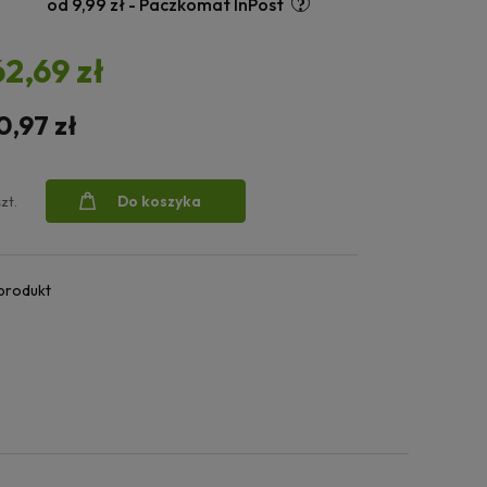
od 9,99 zł
- Paczkomat InPost
62,69 zł
0,97 zł
Do koszyka
szt.
 produkt