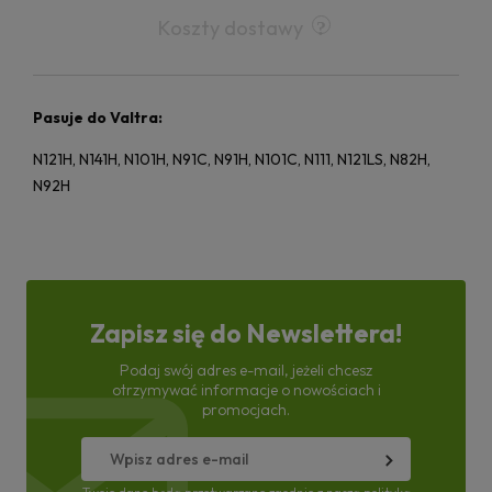
Koszty dostawy
Pasuje do Valtra:
N121H, N141H, N101H, N91C, N91H, N101C, N111, N121LS, N82H,
N92H
Zapisz się do Newslettera!
Podaj swój adres e-mail, jeżeli chcesz
otrzymywać informacje o nowościach i
promocjach.