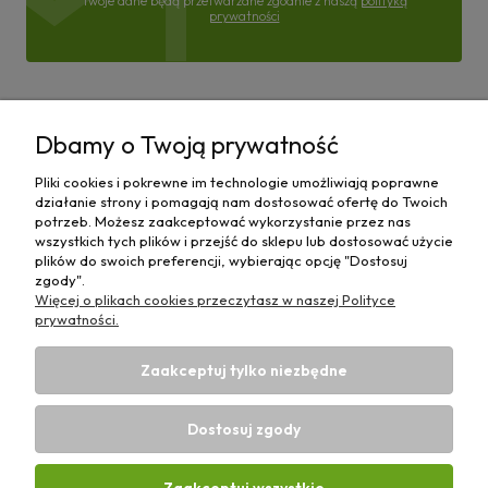
Twoje dane będą przetwarzane zgodnie z naszą
polityką
prywatności
Pomoc
Dbamy o Twoją prywatność
Moje konto
Pliki cookies i pokrewne im technologie umożliwiają poprawne
działanie strony i pomagają nam dostosować ofertę do Twoich
Płatności i dostawa
potrzeb. Możesz zaakceptować wykorzystanie przez nas
wszystkich tych plików i przejść do sklepu lub dostosować użycie
plików do swoich preferencji, wybierając opcję "Dostosuj
Informacje
zgody".
Więcej o plikach cookies przeczytasz w naszej Polityce
O nas
prywatności.
Zaakceptuj tylko niezbędne
Dostosuj zgody
Sklep rolniczy z częściami do maszyn E-ciągnik |
Wierzchosławice 43, 88-140 Gniewkowo | E-mail:
biuro@e-
Zaakceptuj wszystkie