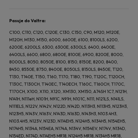
Pasuje do Valtra:
C100, C110, C120, C120E, C130, C150, C90, M120, M120E,
M120H, M130, M150, 6000, 6600E, 6100, 8100LS, 6200,
6200E, 6200LS, 6300, 6300E, 6300LS, 6400, 6400E,
6400LS, 6600, 6800, 6800E, 8100E, 6900, 8200E, 8000,
8000LS, 8050, 8050E, 8100, 8150, 8150E, 8200, 8400,
8450, 8550E, 8750, 8400E, 8050LS, 8150LS, 8450E, T120,
T130, T140E, T150, T160, T170, T180, T190, T120C, T120CH,
T130C, T130CH, T140EC, T140ECH, T160C, T160CH, T170C,
T170CH, X100, X110, X120, XM130, XM150, A74SH 1C7, N121H,
N141H, N111eH, N101H, N91C, N91H, N101C, N111, N121LS, N141LS,
N111ELS, N122V, N142V, N122D, N142D, N113H3, N113H5, N123H3,
N123H5, N143V, N163V, N143D, N163D, N143H3, N103.4H3,
N103.4H5, N123V, N123D, N114EH5, N124H5, N134H5, N154EH5,
N174H5, N134A, N154EA, N174A, N134V, N154EV, N174V, N134D,
N154ED, N174D, N114EH5 MR18, N124H5 MR18, N134H5 MR18,