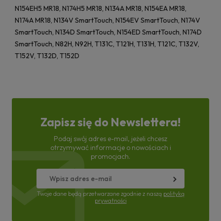
N154EH5 MR18, N174H5 MR18, N134A MR18, N154EA MR18,
N174A MR18, N134V SmartTouch, N154EV SmartTouch, N174V
SmartTouch, N134D SmartTouch, N154ED SmartTouch, N174D
SmartTouch, N82H, N92H, T131C, T121H, T131H, T121C, T132V,
T152V, T132D, T152D
Zapisz się do Newslettera!
Podaj swój adres e-mail, jeżeli chcesz
otrzymywać informacje o nowościach i
promocjach.
Twoje dane będą przetwarzane zgodnie z naszą
polityką
prywatności