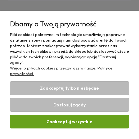
Pomoc
Dbamy o Twoją prywatność
Moje konto
Pliki cookies i pokrewne im technologie umożliwiają poprawne
działanie strony i pomagają nam dostosować ofertę do Twoich
Płatności i dostawa
potrzeb. Możesz zaakceptować wykorzystanie przez nas
wszystkich tych plików i przejść do sklepu lub dostosować użycie
plików do swoich preferencji, wybierając opcję "Dostosuj
Informacje
zgody".
Więcej o plikach cookies przeczytasz w naszej Polityce
O nas
prywatności.
Zaakceptuj tylko niezbędne
Dostosuj zgody
Sklep rolniczy z częściami do maszyn E-ciągnik |
Wierzchosławice 43, 88-140 Gniewkowo | E-mail:
biuro@e-
Zaakceptuj wszystkie
ciagnik.pl
| Tel.:
731 424 460
| NIP: 5562573838 | REGON:
341257433