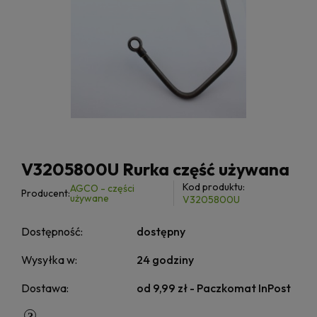
V3205800U Rurka część używana
Kod produktu:
AGCO - części
Producent:
używane
V3205800U
Dostępność:
dostępny
Wysyłka w:
24 godziny
Dostawa:
od 9,99 zł
- Paczkomat InPost