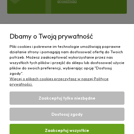
prywatności
Pomoc
Dbamy o Twoją prywatność
Moje konto
Pliki cookies i pokrewne im technologie umożliwiają poprawne
działanie strony i pomagają nam dostosować ofertę do Twoich
Płatności i dostawa
potrzeb. Możesz zaakceptować wykorzystanie przez nas
wszystkich tych plików i przejść do sklepu lub dostosować użycie
plików do swoich preferencji, wybierając opcję "Dostosuj
Informacje
zgody".
Więcej o plikach cookies przeczytasz w naszej Polityce
O nas
prywatności.
Zaakceptuj tylko niezbędne
Dostosuj zgody
Sklep rolniczy z częściami do maszyn E-ciągnik |
Wierzchosławice 43, 88-140 Gniewkowo | E-mail:
biuro@e-
Zaakceptuj wszystkie
ciagnik.pl
| Tel.:
731 424 460
| NIP: 5562573838 | REGON: