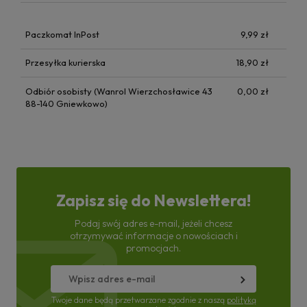
Paczkomat InPost
9,99 zł
Przesyłka kurierska
18,90 zł
Odbiór osobisty (Wanrol Wierzchosławice 43
0,00 zł
88-140 Gniewkowo)
Zapisz się do Newslettera!
Podaj swój adres e-mail, jeżeli chcesz
otrzymywać informacje o nowościach i
promocjach.
Twoje dane będą przetwarzane zgodnie z naszą
polityką