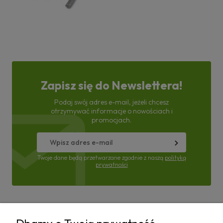
Zapisz się do Newslettera!
Podaj swój adres e-mail, jeżeli chcesz
otrzymywać informacje o nowościach i
promocjach.
Twoje dane będą przetwarzane zgodnie z naszą
polityką
prywatności
Pomoc