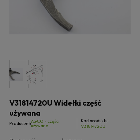
V31814720U Widełki część
używana
Kod produktu:
AGCO - części
Producent:
używane
V31814720U