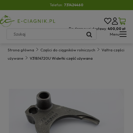
Telefon:
731424460
Do darmowej dostawy:
400,00 zł
Menu
Strona główna
Części do ciągników rolniczych
Valtra części
używane
V31814720U Widełki część używana