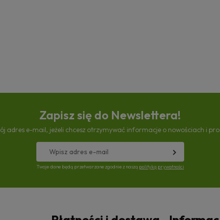
Zapisz się do Newslettera!
ój adres e-mail, jeżeli chcesz otrzymywać informacje o nowościach i pr
Twoje dane będą przetwarzane zgodnie z naszą
polityką prywatności
Płatności i dostawa
Informac