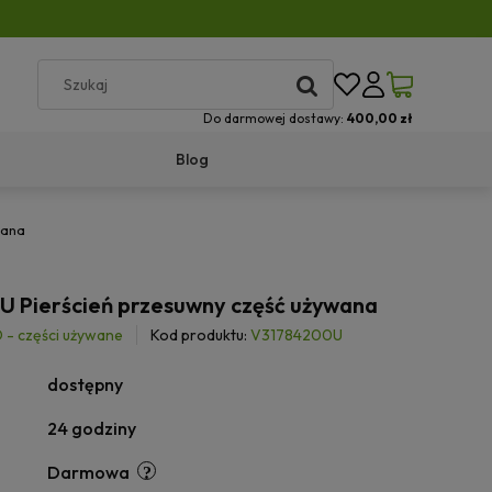
Do darmowej dostawy:
400,00 zł
Blog
wana
 Pierścień przesuwny część używana
- części używane
Kod produktu:
V31784200U
dostępny
24 godziny
Darmowa