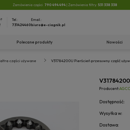
Zamówienia części:
790 494 494
| Zamówienia filtry:
531 338 338
y?
Tel.:
Email.:
!
731424460
biuro@e-ciagnik.pl
Polecane produkty
Nowości
altra części używane
V31784200U Pierścień przesuwny część uży
V31784200U
Producent:
AGCO 
Dostępność:
Wysyłka w:
Dostawa: