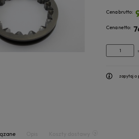
Cena brutto:
Cena netto:
7
zapytaj o
iązane
Opis
Koszty dostawy