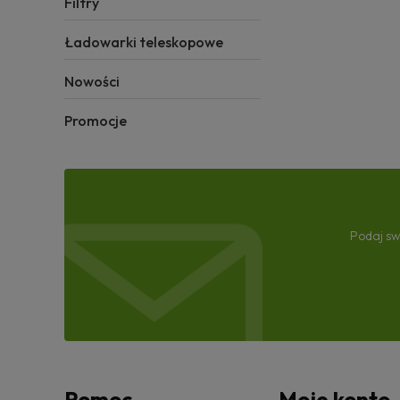
Filtry
Ładowarki teleskopowe
Nowości
Promocje
Podaj sw
Pomoc
Moje konto