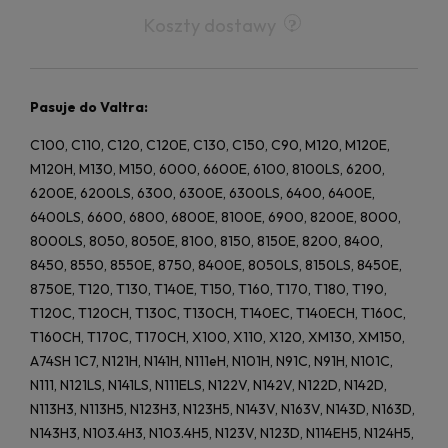
Koszty dostawy
Pasuje do Valtra:
C100, C110, C120, C120E, C130, C150, C90, M120, M120E,
M120H, M130, M150, 6000, 6600E, 6100, 8100LS, 6200,
6200E, 6200LS, 6300, 6300E, 6300LS, 6400, 6400E,
6400LS, 6600, 6800, 6800E, 8100E, 6900, 8200E, 8000,
8000LS, 8050, 8050E, 8100, 8150, 8150E, 8200, 8400,
8450, 8550, 8550E, 8750, 8400E, 8050LS, 8150LS, 8450E,
8750E, T120, T130, T140E, T150, T160, T170, T180, T190,
T120C, T120CH, T130C, T130CH, T140EC, T140ECH, T160C,
T160CH, T170C, T170CH, X100, X110, X120, XM130, XM150,
A74SH 1C7, N121H, N141H, N111eH, N101H, N91C, N91H, N101C,
N111, N121LS, N141LS, N111ELS, N122V, N142V, N122D, N142D,
N113H3, N113H5, N123H3, N123H5, N143V, N163V, N143D, N163D,
N143H3, N103.4H3, N103.4H5, N123V, N123D, N114EH5, N124H5,