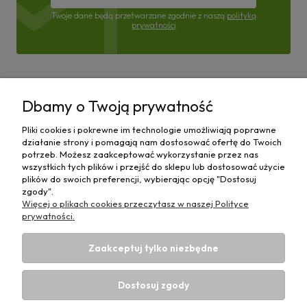
Twoje dane będą przetwarzane zgodnie z naszą
polityką
prywatności
Pomoc
Dbamy o Twoją prywatność
Moje konto
Pliki cookies i pokrewne im technologie umożliwiają poprawne
działanie strony i pomagają nam dostosować ofertę do Twoich
Płatności i dostawa
potrzeb. Możesz zaakceptować wykorzystanie przez nas
wszystkich tych plików i przejść do sklepu lub dostosować użycie
plików do swoich preferencji, wybierając opcję "Dostosuj
Informacje
zgody".
Więcej o plikach cookies przeczytasz w naszej Polityce
O nas
prywatności.
Zaakceptuj tylko niezbędne
Dostosuj zgody
Sklep rolniczy z częściami do maszyn E-ciągnik |