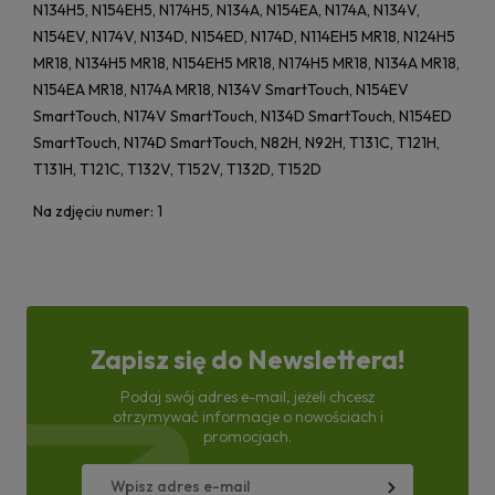
N134H5, N154EH5, N174H5, N134A, N154EA, N174A, N134V,
N154EV, N174V, N134D, N154ED, N174D, N114EH5 MR18, N124H5
MR18, N134H5 MR18, N154EH5 MR18, N174H5 MR18, N134A MR18,
N154EA MR18, N174A MR18, N134V SmartTouch, N154EV
SmartTouch, N174V SmartTouch, N134D SmartTouch, N154ED
SmartTouch, N174D SmartTouch, N82H, N92H, T131C, T121H,
T131H, T121C, T132V, T152V, T132D, T152D
Na zdjęciu numer: 1
Zapisz się do Newslettera!
Podaj swój adres e-mail, jeżeli chcesz
otrzymywać informacje o nowościach i
promocjach.