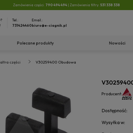
Zamówienia części:
790 494 494
| Zamówienia filtry:
531 338 338
y?
Tel.:
Email.:
!
731424460
biuro@e-ciagnik.pl
Polecane produkty
Nowości
altra części
V30259400 Obudowa
V3025940
Producent:
Dostępność:
Wysyłka w: