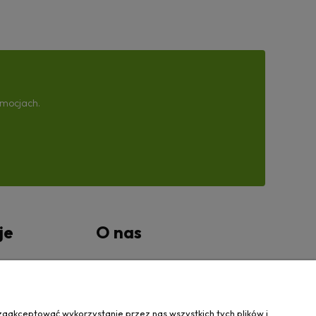
omocjach.
je
O nas
tności
Kontakt Wanovis
O nas
zaakceptować wykorzystanie przez nas wszystkich tych plików i