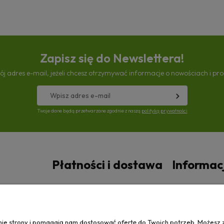
Zapisz się do Newslettera!
ój adres e-mail, jeżeli chcesz otrzymywać informacje o nowościach i pr
Twoje dane będą przetwarzane zgodnie z naszą
polityką prywatności
Płatności i dostawa
Informac
Czas i koszty dostawy
Polityka prywa
anie strony i pomagają nam dostosować ofertę do Twoich potrzeb. Możesz 