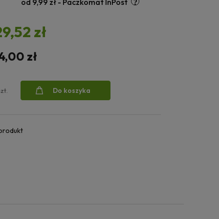
od 9,99 zł
- Paczkomat InPost
29,52 zł
4,00 zł
Do koszyka
szt.
 produkt