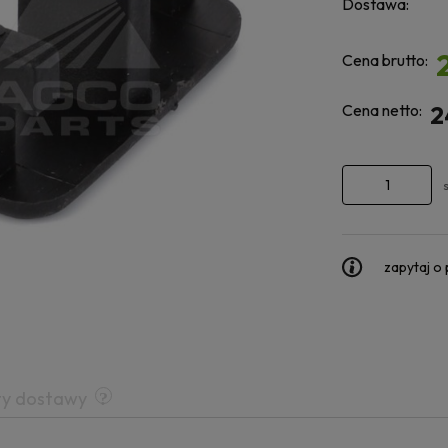
Dostawa:
Cena brutto:
Cena netto:
2
zapytaj o
ty dostawy