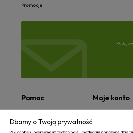
Promocje
Podaj sw
Pomoc
Moje konto
Zwroty i reklamacje
Twoje zamówienia
Dbamy o Twoją prywatność
Regulamin
Ustawienia konta
Pliki cookies i pokrewne im technologie umożliwiają poprawne dział