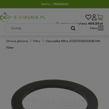
Telefon:
731424460
Do darmowej dostawy:
400,00 zł
Menu
Strona główna
Filtry
Uszczelka filtra JC0270050020B Hifi
Filter