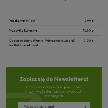
Paczkomat InPost
9,99 zł
Przesyłka kurierska
18,90 zł
Odbiór osobisty (Wanrol Wierzchosławice 43
0,00 zł
88-140 Gniewkowo)
Zapisz się do Newslettera!
Podaj swój adres e-mail, jeżeli chcesz
otrzymywać informacje o nowościach i
promocjach.