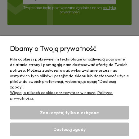
Twoje dane będą przetwarzane zgodnie z naszą
polityką
prywatności
Pomoc
Dbamy o Twoją prywatność
Moje konto
Pliki cookies i pokrewne im technologie umożliwiają poprawne
działanie strony i pomagają nam dostosować ofertę do Twoich
Płatności i dostawa
potrzeb. Możesz zaakceptować wykorzystanie przez nas
wszystkich tych plików i przejść do sklepu lub dostosować użycie
plików do swoich preferencji, wybierając opcję "Dostosuj
Informacje
zgody".
Więcej o plikach cookies przeczytasz w naszej Polityce
O nas
prywatności.
Zaakceptuj tylko niezbędne
Dostosuj zgody
Sklep rolniczy z częściami do maszyn E-ciągnik |