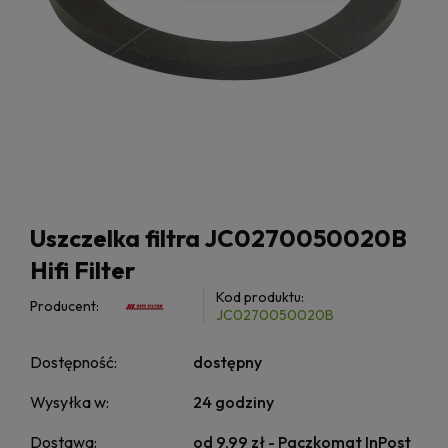
Uszczelka filtra JC0270050020B
Hifi Filter
Kod produktu:
Producent:
JC0270050020B
Dostępność:
dostępny
Wysyłka w:
24 godziny
Dostawa:
od 9,99 zł
- Paczkomat InPost