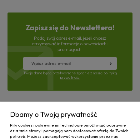
Zapisz się do Newslettera!
Podaj swój adres e-mail, jeżeli chcesz
otrzymywać informacje o nowościach i
promocjach.
Twoje dane będą przetwarzane zgodnie z naszą
polityką
prywatności
Pomoc
Dbamy o Twoją prywatność
Moje konto
Pliki cookies i pokrewne im technologie umożliwiają poprawne
działanie strony i pomagają nam dostosować ofertę do Twoich
Płatności i dostawa
potrzeb. Możesz zaakceptować wykorzystanie przez nas