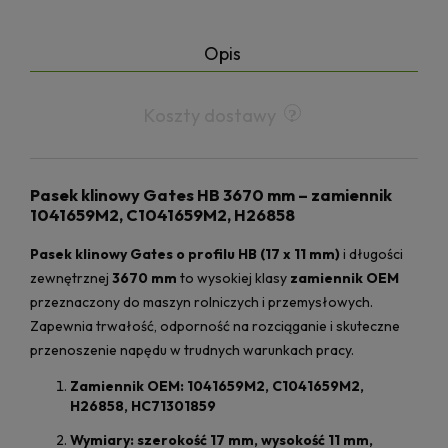
Opis
Koszty dostawy
Pasek klinowy Gates HB 3670 mm – zamiennik
1041659M2, C1041659M2, H26858
Pasek klinowy Gates o profilu HB (17 x 11 mm)
i długości
zewnętrznej
3670 mm
to wysokiej klasy
zamiennik OEM
przeznaczony do maszyn rolniczych i przemysłowych.
Zapewnia trwałość, odporność na rozciąganie i skuteczne
przenoszenie napędu w trudnych warunkach pracy.
Zamiennik OEM: 1041659M2, C1041659M2,
H26858, HC71301859
Wymiary: szerokość 17 mm, wysokość 11 mm,