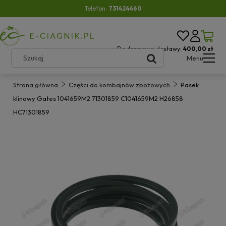
Telefon:
731424460
Do darmowej dostawy:
400,00 zł
Menu
Strona główna
Części do kombajnów zbożowych
Pasek
klinowy Gates 1041659M2 71301859 C1041659M2 H26858
HC71301859