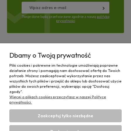
Twoje dane będą przetwarzane zgodnie z naszą
polityką
prywatności
Pomoc
Dbamy o Twoją prywatność
Moje konto
Pliki cookies i pokrewne im technologie umożliwiają poprawne
działanie strony i pomagają nam dostosować ofertę do Twoich
Płatności i dostawa
potrzeb. Możesz zaakceptować wykorzystanie przez nas
wszystkich tych plików i przejść do sklepu lub dostosować użycie
plików do swoich preferencji, wybierając opcję "Dostosuj
Informacje
zgody".
Więcej o plikach cookies przeczytasz w naszej Polityce
O nas
prywatności.
Zaakceptuj tylko niezbędne