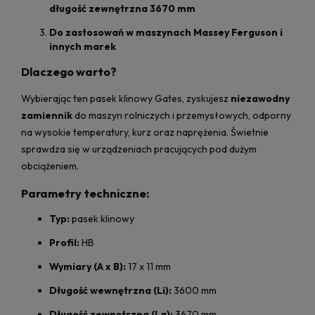
długość zewnętrzna 3670 mm
Do zastosowań w maszynach Massey Ferguson i
innych marek
Dlaczego warto?
Wybierając ten pasek klinowy Gates, zyskujesz
niezawodny
zamiennik
do maszyn rolniczych i przemysłowych, odporny
na wysokie temperatury, kurz oraz naprężenia. Świetnie
sprawdza się w urządzeniach pracujących pod dużym
obciążeniem.
Parametry techniczne:
Typ:
pasek klinowy
Profil:
HB
Wymiary (A x B):
17 x 11 mm
Długość wewnętrzna (Li):
3600 mm
Długość zewnętrzna (La):
3670 mm