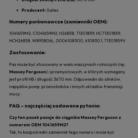
Producent:
Gates
Numery porównawcze (zamienniki OEM):
1041659M2, C1041659M2, H26858, 71301859, HC71301859,
HCH26858, W895806L, 0006108300, 610830.1, 71301859V
Zastosowanie:
Pas może być stosowany w wielu maszynach rolniczych (np.
Massey Ferguson
) i przemysłowych, w których wymagany
jest profil HB i długość 3670 mm. Odpowiedni do silników,
napędów pomp, przenośników i innych układów transmisji
mocy.
FAQ – najczęściej zadawane pytania:
Czy ten pasek pasuje do ciągnika Massey Ferguson z
numerem OEM 1041659M2?
Tak, to bezpośredni zamiennik tego numeru i może być