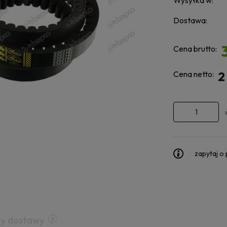
Wysyłka w:
Dostawa:
Cena brutto:
Cena netto:
2
zapytaj o
ty dostawy