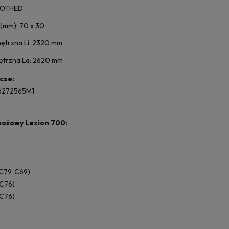
TOOTHED
 (mm): 70 x 30
ętrzna Li: 2320 mm
ętrzna La: 2620 mm
cze:
 6272565M1
bożowy Lexion 700:
 C79, C69)
 C76)
 C76)