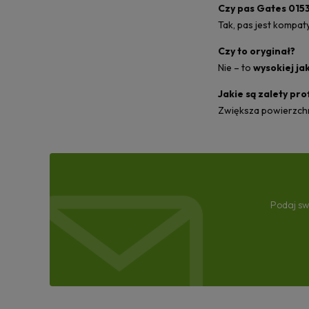
Czy pas Gates 015
Tak, pas jest kompat
Czy to oryginał?
Nie – to
wysokiej ja
Jakie są zalety pr
Zwiększa powierzchni
Podaj sw