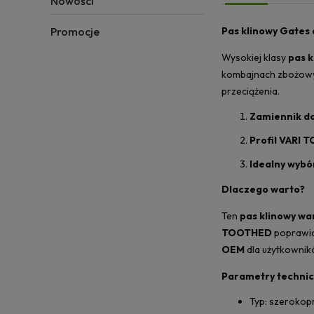
Nowości
Promocje
Pas klinowy Gates 
Wysokiej klasy
pas 
kombajnach zbożow
przeciążenia.
Zamiennik do
Profil VARI 
Idealny wybó
Dlaczego warto?
Ten
pas klinowy wa
TOOTHED
poprawia
OEM
dla użytkownik
Parametry technic
Typ: szerokop