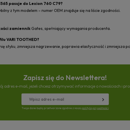
3565 pasuje do Lexion 760 C79?
ybilny z tym modelem – numer OEM znajduje się na liście zgodności.
kości zamiennik
Gates, spełniający wymagania producenta.
ofilu VARI TOOTHED?
ę styku, zmniejsza nagrzewanie, poprawia elastyczność i zmniejsza poś
Zapisz się do Newslettera!
ój adres e-mail, jeżeli chcesz otrzymywać informacje o nowościach i pr
Twoje dane będą przetwarzane zgodnie z naszą
polityką prywatności