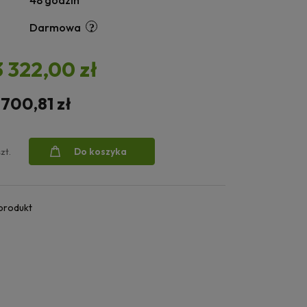
48 godzin
Darmowa
3 322,00 zł
 700,81 zł
Do koszyka
szt.
 produkt