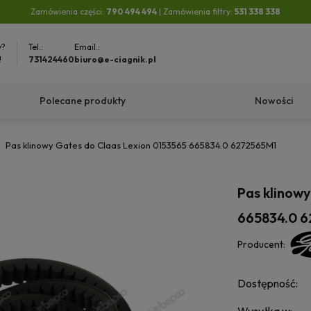
Zamówienia części:
790 494 494
| Zamówienia filtry:
531 338 338
y?
Tel.:
Email.:
!
731424460
biuro@e-ciagnik.pl
Polecane produkty
Nowości
Pas klinowy Gates do Claas Lexion 0153565 665834.0 6272565M1
Pas klinow
665834.0 
Producent:
Dostępność: