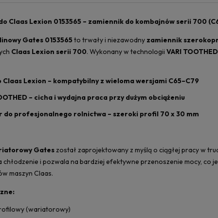
do Claas Lexion 0153565 – zamiennik do kombajnów serii 700 (C65
klinowy Gates 0153565
to trwały i niezawodny
zamiennik szerokopr
ych
Claas Lexion serii 700
. Wykonany w technologii
VARI TOOTHED
 Claas Lexion – kompatybilny z wieloma wersjami C65–C79
TOOTHED – cicha i wydajna praca przy dużym obciążeniu
r do profesjonalnego rolnictwa – szeroki profil 70 x 30 mm
riatorowy Gates
został zaprojektowany z myślą o ciągłej pracy w t
 chłodzenie i pozwala na bardziej efektywne przenoszenie mocy, co j
ów maszyn Claas.
zne:
rofilowy (wariatorowy)