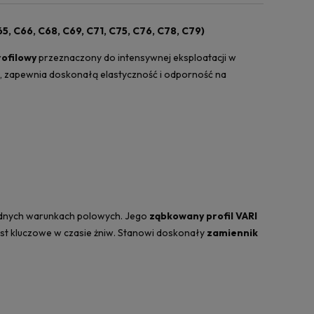
, C66, C68, C69, C71, C75, C76, C78, C79)
ofilowy
przeznaczony do intensywnej eksploatacji w
, zapewnia doskonałą elastyczność i odporność na
rudnych warunkach polowych. Jego
ząbkowany profil VARI
est kluczowe w czasie żniw. Stanowi doskonały
zamiennik