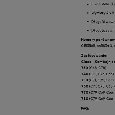
Profil: VARI 
Wymiary A x B
Długość wewn
Długość zewn
Numery porównaw
0153565, 665834.0,
Zastosowanie:
Claas – Kombajn z
730
(C68, C78)
740
(C71, C75, C65)
750
(C71, C75, C65)
760
(C71, C75, C65,
770
(C79, C69, C66,
780
(C79, C69, C66,
FAQ: