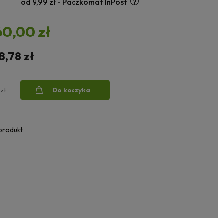
od 9,99 zł
- Paczkomat InPost
60,00 zł
8,78 zł
Do koszyka
szt.
 produkt