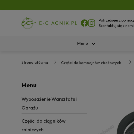
Potrzebujesz pomoc
Skontaktuj się z nami
Menu
Strona główna
Części do kombajnów zbożowych
Menu
Wyposażenie Warsztatu i
Garażu
Części do ciągników
rolniczych