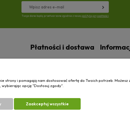
Twoje dane będą przetwarzane zgodnie z naszą
polityką prywatności
Płatności i dostawa
Informac
Czas i koszty dostawy
Polityka prywa
anie strony i pomagają nam dostosować ofertę do Twoich potrzeb. Możesz 
, wybierając opcję "Dostosuj zgody".
y
Zaakceptuj wszystkie
| Wierzchosławice 43, 88-140 Gniewkowo | E-mail:
biuro@e-ciagnik.pl
| Tel.:
7