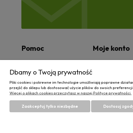
Pomoc
Moje konto
Zwroty i reklamacje
Twoje zamówienia
Dbamy o Twoją prywatność
Regulamin
Ustawienia konta
Pliki cookies i pokrewne im technologie umożliwiają poprawne dział
przejść do sklepu lub dostosować użycie plików do swoich preferencji
Przechowalnia
Więcej o plikach cookies przeczytasz w naszej Polityce prywatności.
Zaakceptuj tylko niezbędne
Dostosuj zgod
Sklep rolniczy z częściami do maszyn E-ciągnik 