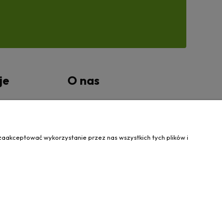
je
O nas
tności
Kontakt Wanovis
O nas
zaakceptować wykorzystanie przez nas wszystkich tych plików i
31 424 460
| NIP: 5562573838 | REGON: 341257433