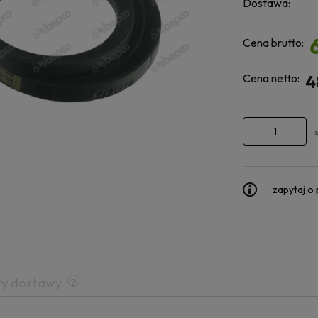
Dostawa:
Cena brutto:
Cena netto:
4
zapytaj o
ty dostawy