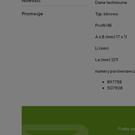
Nowości
Dane techniczne
Promocje
Typ: klinowy
Profil HB
A x B (mm) 17 x 11
Li (mm)
La (mm) 1211
numery porównawc
R97758
507908
Podaj sw