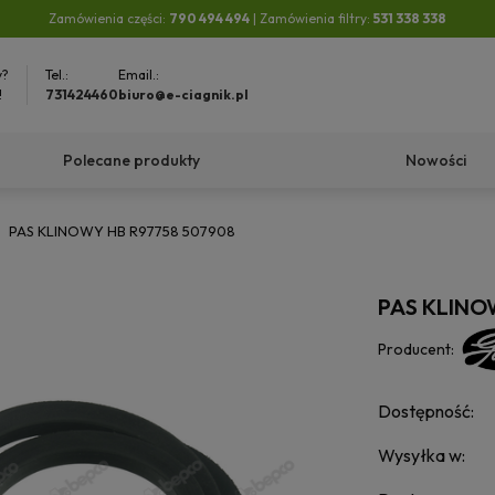
Zamówienia części:
790 494 494
| Zamówienia filtry:
531 338 338
y?
Tel.:
Email.:
!
731424460
biuro@e-ciagnik.pl
Polecane produkty
Nowości
PAS KLINOWY HB R97758 507908
PAS KLINO
Producent:
Dostępność:
Wysyłka w: