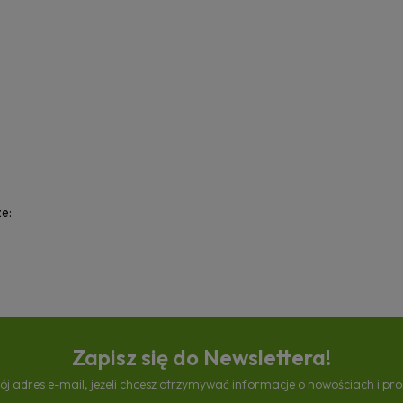
ze:
Zapisz się do Newslettera!
ój adres e-mail, jeżeli chcesz otrzymywać informacje o nowościach i pr