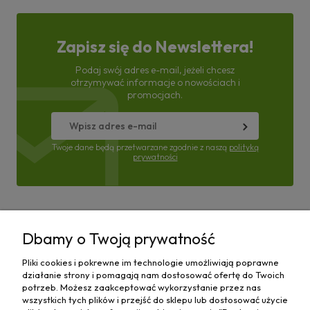
Zapisz się do Newslettera!
Podaj swój adres e-mail, jeżeli chcesz
otrzymywać informacje o nowościach i
promocjach.
Twoje dane będą przetwarzane zgodnie z naszą
polityką
prywatności
Pomoc
Dbamy o Twoją prywatność
Moje konto
Pliki cookies i pokrewne im technologie umożliwiają poprawne
działanie strony i pomagają nam dostosować ofertę do Twoich
Płatności i dostawa
potrzeb. Możesz zaakceptować wykorzystanie przez nas
wszystkich tych plików i przejść do sklepu lub dostosować użycie