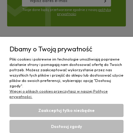
Twoje dane będą przetwarzane zgodnie z naszą
polityką
prywatności
Pomoc
Dbamy o Twoją prywatność
Moje konto
Pliki cookies i pokrewne im technologie umożliwiają poprawne
działanie strony i pomagają nam dostosować ofertę do Twoich
Płatności i dostawa
potrzeb. Możesz zaakceptować wykorzystanie przez nas
wszystkich tych plików i przejść do sklepu lub dostosować użycie
plików do swoich preferencji, wybierając opcję "Dostosuj
Informacje
zgody".
Więcej o plikach cookies przeczytasz w naszej Polityce
O nas
prywatności.
Zaakceptuj tylko niezbędne
Dostosuj zgody