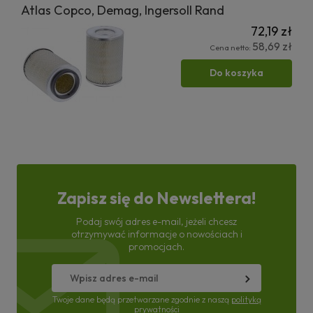
Atlas Copco, Demag, Ingersoll Rand
72,19 zł
58,69 zł
Cena netto:
Do koszyka
Zapisz się do Newslettera!
Podaj swój adres e-mail, jeżeli chcesz
otrzymywać informacje o nowościach i
promocjach.
Twoje dane będą przetwarzane zgodnie z naszą
polityką
prywatności