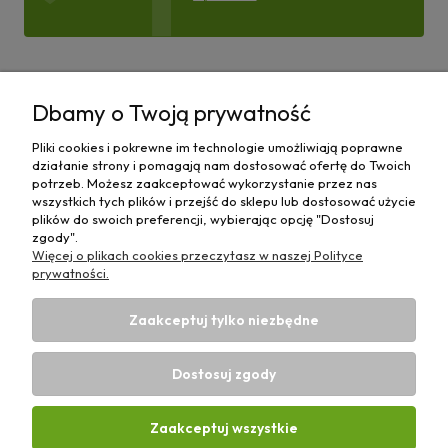
Pomoc
Dbamy o Twoją prywatność
Moje konto
Pliki cookies i pokrewne im technologie umożliwiają poprawne
działanie strony i pomagają nam dostosować ofertę do Twoich
Płatności i dostawa
potrzeb. Możesz zaakceptować wykorzystanie przez nas
wszystkich tych plików i przejść do sklepu lub dostosować użycie
plików do swoich preferencji, wybierając opcję "Dostosuj
Informacje
zgody".
Więcej o plikach cookies przeczytasz w naszej Polityce
O nas
prywatności.
Zaakceptuj tylko niezbędne
Dostosuj zgody
Sklep rolniczy z częściami do maszyn E-ciągnik |
Wierzchosławice 43, 88-140 Gniewkowo | E-mail:
biuro@e-
Zaakceptuj wszystkie
ciagnik.pl
| Tel.:
731 424 460
| NIP: 5562573838 | REGON: