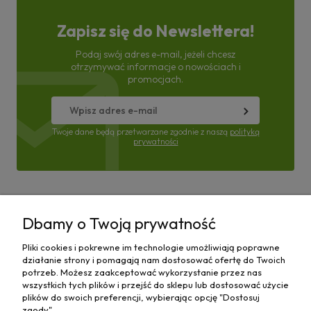
Zapisz się do Newslettera!
Podaj swój adres e-mail, jeżeli chcesz
otrzymywać informacje o nowościach i
promocjach.
Twoje dane będą przetwarzane zgodnie z naszą
polityką
prywatności
Pomoc
Dbamy o Twoją prywatność
Moje konto
Pliki cookies i pokrewne im technologie umożliwiają poprawne
działanie strony i pomagają nam dostosować ofertę do Twoich
Płatności i dostawa
potrzeb. Możesz zaakceptować wykorzystanie przez nas
wszystkich tych plików i przejść do sklepu lub dostosować użycie
plików do swoich preferencji, wybierając opcję "Dostosuj
Informacje
zgody".