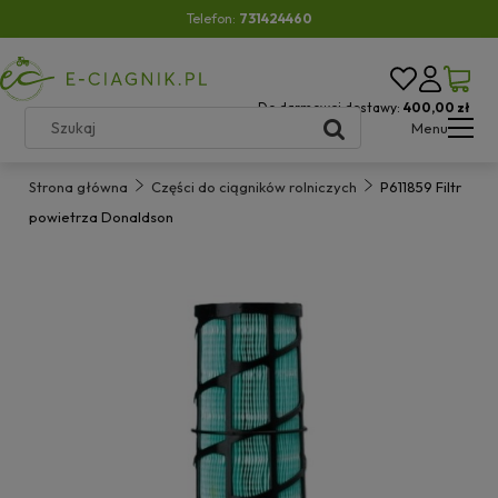
Telefon:
731424460
Do darmowej dostawy:
400,00 zł
Menu
Strona główna
Części do ciągników rolniczych
P611859 Filtr
powietrza Donaldson