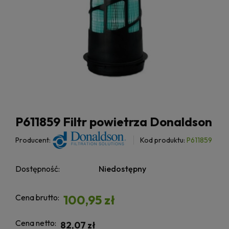
P611859 Filtr powietrza Donaldson
Producent:
Kod produktu:
P611859
Dostępność:
Niedostępny
Cena brutto:
100,95 zł
Cena netto:
82,07 zł